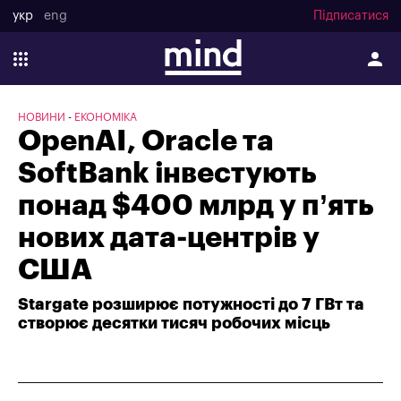
укр
eng
Підписатися
НОВИНИ
ЕКОНОМІКА
OpenAI, Oracle та
SoftBank інвестують
понад $400 млрд у п’ять
нових дата-центрів у
США
Stargate розширює потужності до 7 ГВт та
створює десятки тисяч робочих місць