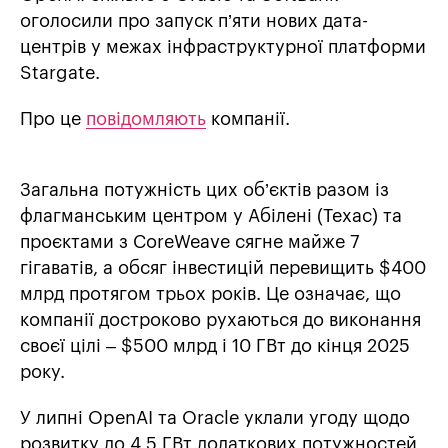
оголосили про запуск п’яти нових дата-
центрів у межах інфраструктурної платформи
Stargate.
Про це
повідомляють
компанії.
Загальна потужність цих об’єктів разом із
флагманським центром у Абілені (Техас) та
проєктами з CoreWeave сягне майже 7
гігаватів, а обсяг інвестицій перевищить $400
млрд протягом трьох років. Це означає, що
компанії достроково рухаються до виконання
своєї цілі – $500 млрд і 10 ГВт до кінця 2025
року.
У липні OpenAI та Oracle уклали угоду щодо
розвитку до 4,5 ГВт додаткових потужностей