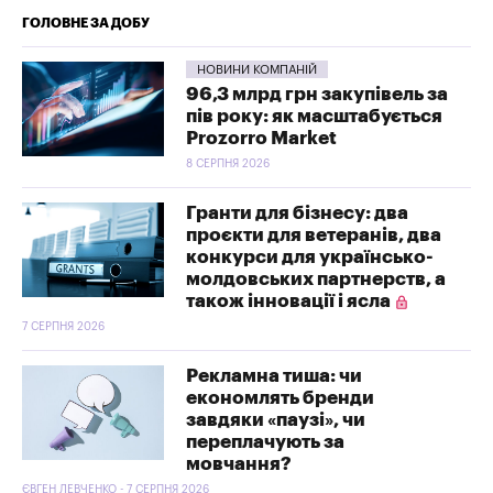
ГОЛОВНЕ ЗА ДОБУ
НОВИНИ КОМПАНІЙ
96,3 млрд грн закупівель за
пів року: як масштабується
Prozorro Market
8 СЕРПНЯ 2026
Гранти для бізнесу: два
проєкти для ветеранів, два
конкурси для українсько-
молдовських партнерств, а
також інновації і ясла
7 СЕРПНЯ 2026
Рекламна тиша: чи
економлять бренди
завдяки «паузі», чи
переплачують за
мовчання?
ЄВГЕН ЛЕВЧЕНКО - 7 СЕРПНЯ 2026