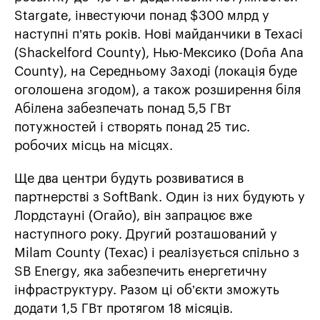
Stargate, інвестуючи понад $300 млрд у
наступні п’ять років. Нові майданчики в Техасі
(Shackelford County), Нью-Мексико (Doña Ana
County), на Середньому Заході (локація буде
оголошена згодом), а також розширення біля
Абілена забезпечать понад 5,5 ГВт
потужностей і створять понад 25 тис.
робочих місць на місцях.
Ще два центри будуть розвиватися в
партнерстві з SoftBank. Один із них будують у
Лордстауні (Огайо), він запрацює вже
наступного року. Другий розташований у
Milam County (Техас) і реалізується спільно з
SB Energy, яка забезпечить енергетичну
інфраструктуру. Разом ці об’єкти зможуть
додати 1,5 ГВт протягом 18 місяців.