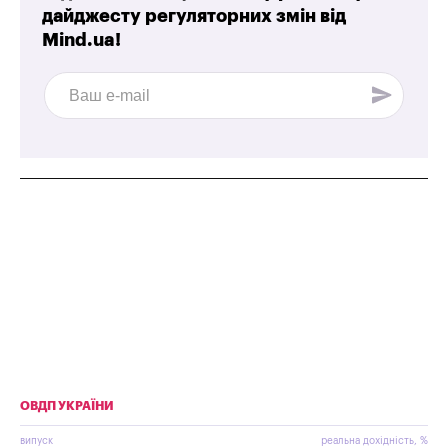
дайджесту регуляторних змін від
Mind.ua!
ОВДП УКРАЇНИ
випуск
реальна дохідність, %