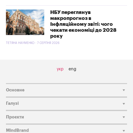
НБУ переглянув
макропрогноз в
Інфляційному звіті: чого
чекати економіці до 2028
року
ТЕТЯНА НАУМЕНКО - 7 СЕРПНЯ 2026
укр
eng
Основне
Галузі
Проєкти
MindBrand