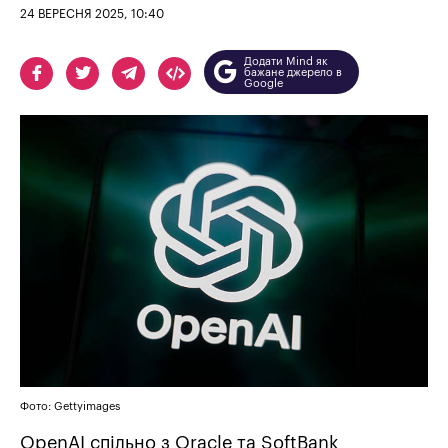
24 ВЕРЕСНЯ 2025, 10:40
Додати Mind як
бажане джерело в
Google
Фото: Gettyimages
OpenAI спільно з Oracle та SoftBank