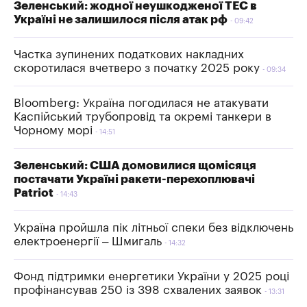
Зеленський: жодної неушкодженої ТЕС в
Україні не залишилося після атак рф
09:42
Частка зупинених податкових накладних
скоротилася вчетверо з початку 2025 року
09:34
Bloomberg: Україна погодилася не атакувати
Каспійський трубопровід та окремі танкери в
Чорному морі
14:51
Зеленський: США домовилися щомісяця
постачати Україні ракети-перехоплювачі
Patriot
14:43
Україна пройшла пік літньої спеки без відключень
електроенергії – Шмигаль
14:32
Фонд підтримки енергетики України у 2025 році
профінансував 250 із 398 схвалених заявок
13:31