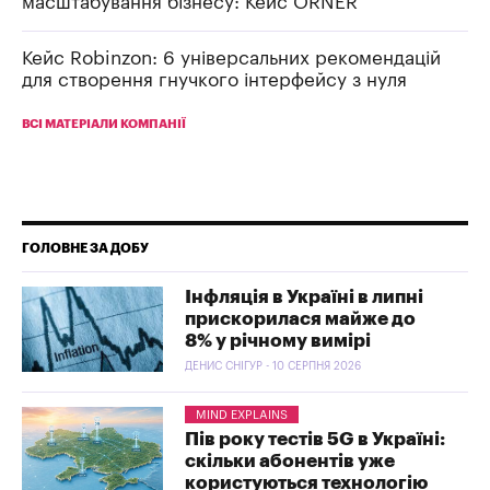
масштабування бізнесу: Кейс ORNER
Кейс Robinzon: 6 універсальних рекомендацій
для створення гнучкого інтерфейсу з нуля
ВСІ МАТЕРІАЛИ КОМПАНІЇ
ГОЛОВНЕ ЗА ДОБУ
Інфляція в Україні в липні
прискорилася майже до
8% у річному вимірі
ДЕНИС СНІГУР - 10 СЕРПНЯ 2026
MIND EXPLAINS
Пів року тестів 5G в Україні:
скільки абонентів уже
користуються технологію