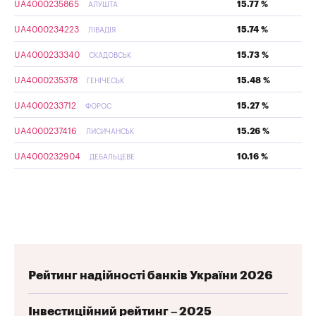
UA4000235865
15.77 %
АЛУШТА
UA4000234223
15.74 %
ЛІВАДІЯ
UA4000233340
15.73 %
СКАДОВСЬК
UA4000235378
15.48 %
ГЕНІЧЕСЬК
UA4000233712
15.27 %
ФОРОС
UA4000237416
15.26 %
ЛИСИЧАНСЬК
UA4000232904
10.16 %
ДЕБАЛЬЦЕВЕ
Рейтинг надійності банків України 2026
Інвестиційний рейтинг – 2025