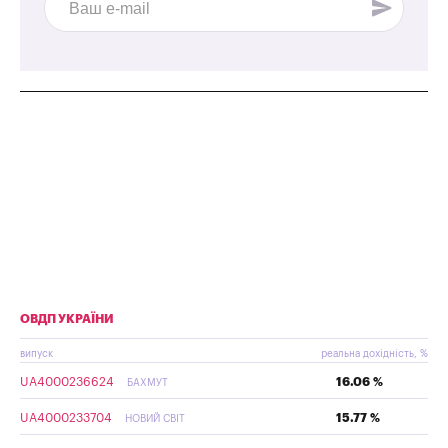
ОВДП УКРАЇНИ
випуск
реальна дохідність, %
UA4000236624
16.06 %
БАХМУТ
UA4000233704
15.77 %
НОВИЙ СВІТ