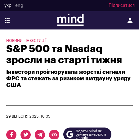
укр
eng
Підписатися
НОВИНИ
ІНВЕСТИЦІЇ
S&P 500 та Nasdaq
зросли на старті тижня
Інвестори проігнорували жорсткі сигнали
ФРС та стежать за ризиком шатдауну уряду
США
29 ВЕРЕСНЯ 2025, 18:05
Додати Mind як
бажане джерело в
Google