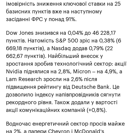
імовірність зниження ключової ставки на 25
базисних пунктів вже на наступному
засіданні ФРС у понад 91%.
Dow Jones знизився на 0,04% до 46 228,17
пунктів. Натомість S&P 500 зріс на 0,38% (6
669,18 пунктів), а Nasdaq додав 0,79% (22
662,67 пунктів). Найбільший внесок у
зростання зробив технологічний сектор: акції
Nvidia піднялися на 2,8%, Micron – на 4,9%, а
Lam Research зросли на 2,6% після
підвищення рейтингу від Deutsche Bank. Це
дозволило індексу напівпровідників сягнути
рекордного рівня. Також додали у вартості
акції комунікаційних компаній (+0,8%).
Водночас енергетичний сектор просів майже
на 2%, а папери Chevron і McDonald’s