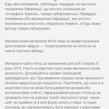
Будь-яке копiювання, публiкацiя, передрук чи наступне
поширення iнформацiї, що мiстить посилання на
«Iнтерфакс-Україна», суворо забороняється. Передрук,
копіювання або відтворення інформації, яка містить
посилання на агентство «Українські Новини», в будь-якому
вигляді суворо заборонено.
Використання матеріалів Mind лише за умови посилання
(для інтернет-видань — гіперпосилання) на
mind.ua
не
нижче третього абзацу.
Матеріали сайту mind.ua призначені для осіб старше 21
року (21+). Участь в азартних іграх може викликати ігрову
залежність. Дотримуйтесь правил (принципів)
відповідальної гри. При виявленні перших ознак залежності
негайно зверніться до спеціаліста. Пам'ятайте, що участь в
азартних іграх не може бути джерелом доходів або
альтернативою роботі. Інформаційний ресурс mind.ua не
проводить ігри на реальні та/або віртуальні гроші, також
сайт не приймає ні в якій формі оплату ставок та інших
платежів, які пов’язані/можуть бути пов’язані з азартними