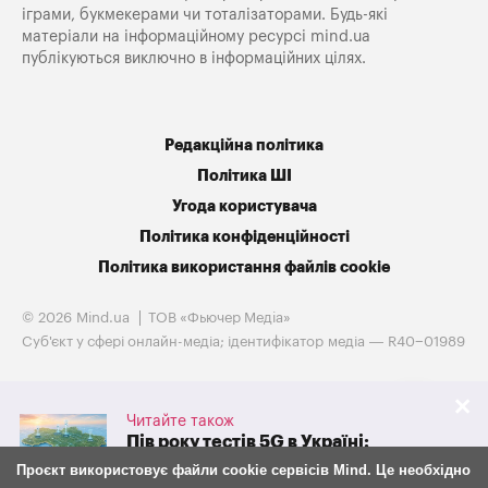
іграми, букмекерами чи тоталізаторами. Будь-які
матеріали на інформаційному ресурсі mind.ua
публікуються виключно в інформаційних цілях.
Редакційна політика
Політика ШІ
Угода користувача
Політика конфіденційності
Політика використання файлів cookie
© 2026 Mind.ua
ТОВ «Фьючер Медiа»
Cуб'єкт у сфері онлайн-медіа; ідентифікатор медіа — R40−01989
Читайте також
Пів року тестів 5G в Україні:
скільки абонентів уже
Проєкт використовує файли cookie сервісів Mind. Це необхідно
користуються технологію та