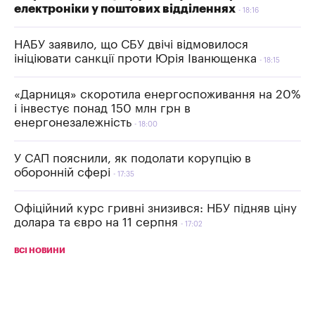
електроніки у поштових відділеннях
18:16
НАБУ заявило, що СБУ двічі відмовилося
ініціювати санкції проти Юрія Іванющенка
18:15
«Дарниця» скоротила енергоспоживання на 20%
і інвестує понад 150 млн грн в
енергонезалежність
18:00
У САП пояснили, як подолати корупцію в
оборонній сфері
17:35
Офіційний курс гривні знизився: НБУ підняв ціну
долара та євро на 11 серпня
17:02
ВСІ НОВИНИ