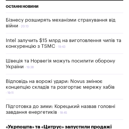
ОСТАННІ НОВИНИ
Бізнесу розширять механізми страхування від
війни
20:13
Intel залучить $15 млрд на виготовлення чипів та
конкуренцію з TSMC
19:43
Швеція та Норвегія можуть посилити оборону
України
19:38
Відповідь на ворожі удари: Novus змінює
концепцію складів та розгортає мережу хабів
19:11
Підготовка до зими: Корецький назвав головні
завдання енергетиків
18:45
«Укрпошта» та «Цитрус» запустили продажі