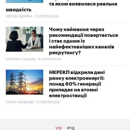
та якою виявилася реальна
швидкість
ЄВГЕНІЯ ПІДГАЙНА - 10 СЕРПНЯ 2026
Чому наймання через
рекомендації повертається
і стає одним із
найефективніших каналів
рекрутингу?
КАТЕРИНА ГЛУШЕНЯ - 10 СЕРПНЯ 2026
НКРЕКП відкрила дані
ринку електроенергії:
понад 60% генерації
припадає на атомні
електростанції
ТЕТЯНА НАУМЕНКО - 10 СЕРПНЯ 2026
укр
eng