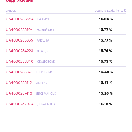
ОВДП УКРАЇНИ
випуск
реальна дохідність, %
UA4000236624
16.06 %
БАХМУТ
UA4000233704
15.77 %
НОВИЙ СВІТ
UA4000235865
15.77 %
АЛУШТА
UA4000234223
15.74 %
ЛІВАДІЯ
UA4000233340
15.73 %
СКАДОВСЬК
UA4000235378
15.48 %
ГЕНІЧЕСЬК
UA4000233712
15.27 %
ФОРОС
UA4000237416
15.26 %
ЛИСИЧАНСЬК
UA4000232904
10.16 %
ДЕБАЛЬЦЕВЕ