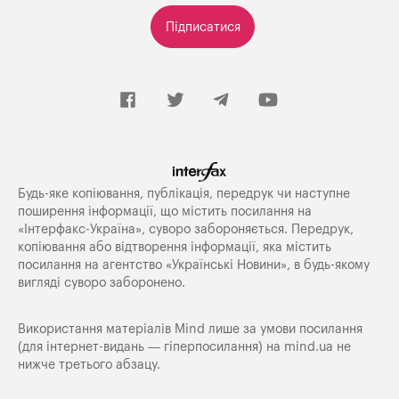
Підписатися
Будь-яке копiювання, публiкацiя, передрук чи наступне
поширення iнформацiї, що мiстить посилання на
«Iнтерфакс-Україна», суворо забороняється. Передрук,
копіювання або відтворення інформації, яка містить
посилання на агентство «Українські Новини», в будь-якому
вигляді суворо заборонено.
Використання матеріалів Mind лише за умови посилання
(для інтернет-видань — гіперпосилання) на
mind.ua
не
нижче третього абзацу.