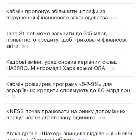
Кабмін пропонує збільшити штрафи за
порушення фінансового законодавства
11:21
Jane Street може залучити до $15 млрд
приватного кредиту, щоб приховати фінансові
звіти
11:14
Кадрові зміни: уряд оновив керівний склад
НАЗЯВО, Мінгромад і Харківської ОДА
11:13
Кабмін розширив програму «5-7-9%» для
аграріїв: на кредити спрямують до 80 млрд грн
11:03
KNESS почав працювати на ринку допоміжних
послуг через агреговану одиницю
11:00
Атака дрона «Шахед» знищила відділення «Нової
пошти» у Сумській області