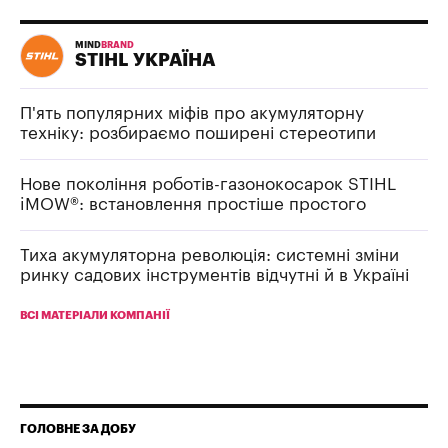
MIND
BRAND
STIHL УКРАЇНА
П'ять популярних міфів про акумуляторну
техніку: розбираємо поширені стереотипи
Нове покоління роботів-газонокосарок STIHL
iMOW®: встановлення простіше простого
Тиха акумуляторна революція: системні зміни
ринку садових інструментів відчутні й в Україні
ВСІ МАТЕРІАЛИ КОМПАНІЇ
ГОЛОВНЕ ЗА ДОБУ