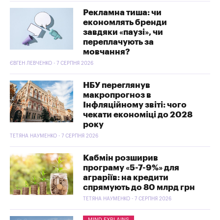
Рекламна тиша: чи
економлять бренди
завдяки «паузі», чи
переплачують за
мовчання?
ЄВГЕН ЛЕВЧЕНКО - 7 СЕРПНЯ 2026
НБУ переглянув
макропрогноз в
Інфляційному звіті: чого
чекати економіці до 2028
року
ТЕТЯНА НАУМЕНКО - 7 СЕРПНЯ 2026
Кабмін розширив
програму «5-7-9%» для
аграріїв: на кредити
спрямують до 80 млрд грн
ТЕТЯНА НАУМЕНКО - 7 СЕРПНЯ 2026
MIND EXPLAINS