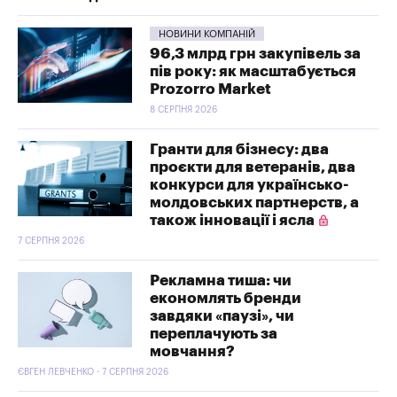
НОВИНИ КОМПАНІЙ
96,3 млрд грн закупівель за
пів року: як масштабується
Prozorro Market
8 СЕРПНЯ 2026
Гранти для бізнесу: два
проєкти для ветеранів, два
конкурси для українсько-
молдовських партнерств, а
також інновації і ясла
7 СЕРПНЯ 2026
Рекламна тиша: чи
економлять бренди
завдяки «паузі», чи
переплачують за
мовчання?
ЄВГЕН ЛЕВЧЕНКО - 7 СЕРПНЯ 2026