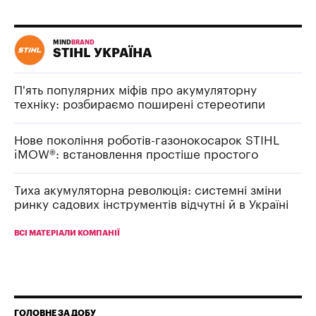
MIND
BRAND
STIHL УКРАЇНА
П'ять популярних міфів про акумуляторну
техніку: розбираємо поширені стереотипи
Нове покоління роботів-газонокосарок STIHL
iMOW®: встановлення простіше простого
Тиха акумуляторна революція: системні зміни
ринку садових інструментів відчутні й в Україні
ВСІ МАТЕРІАЛИ КОМПАНІЇ
ГОЛОВНЕ ЗА ДОБУ