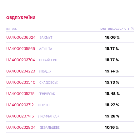
ОВДП УКРАЇНИ
випуск
реальна дохідність, %
UA4000236624
16.06 %
БАХМУТ
UA4000235865
15.77 %
АЛУШТА
UA4000233704
15.77 %
НОВИЙ СВІТ
UA4000234223
15.74 %
ЛІВАДІЯ
UA4000233340
15.73 %
СКАДОВСЬК
UA4000235378
15.48 %
ГЕНІЧЕСЬК
UA4000233712
15.27 %
ФОРОС
UA4000237416
15.26 %
ЛИСИЧАНСЬК
UA4000232904
10.16 %
ДЕБАЛЬЦЕВЕ