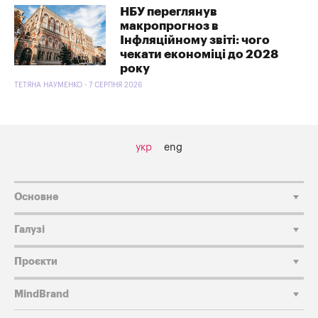
НБУ переглянув
макропрогноз в
Інфляційному звіті: чого
чекати економіці до 2028
року
ТЕТЯНА НАУМЕНКО - 7 СЕРПНЯ 2026
укр
eng
Основне
Галузі
Проєкти
MindBrand