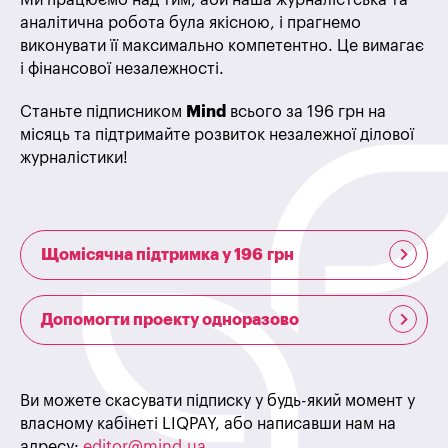
Ми працюємо над тим, аби наша журналістська та
аналітична робота була якісною, і прагнемо
виконувати її максимально компетентно. Це вимагає
і фінансової незалежності.
Станьте підписником
Mind
всього за 196 грн на
місяць та підтримайте розвиток незалежної ділової
журналістики!
Щомісячна підтримка у 196 грн
Допомогти проекту одноразово
Ви можете скасувати підписку у будь-який момент у
власному кабінеті LIQPAY, або написавши нам на
адресу:
editor@mind.ua
.