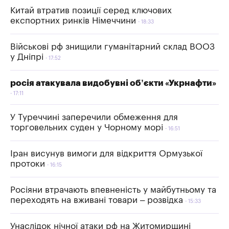
Китай втратив позиції серед ключових
експортних ринків Німеччини
18:33
Військові рф знищили гуманітарний склад ВООЗ
у Дніпрі
17:52
росія атакувала видобувні об’єкти «Укрнафти»
17:11
У Туреччині заперечили обмеження для
торговельних суден у Чорному морі
16:51
Іран висунув вимоги для відкриття Ормузької
протоки
16:15
Росіяни втрачають впевненість у майбутньому та
переходять на вживані товари – розвідка
15:33
Унаслідок нічної атаки рф на Житомирщині