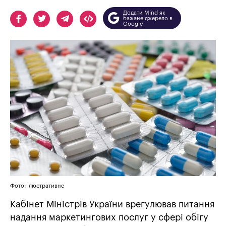
Додати Mind як
бажане джерело в
Google
Фото: ілюстративне
Кабінет Міністрів України врегулював питання
надання маркетингових послуг у сфері обігу