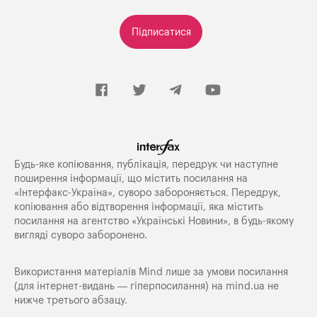
Підписатися
Будь-яке копiювання, публiкацiя, передрук чи наступне
поширення iнформацiї, що мiстить посилання на
«Iнтерфакс-Україна», суворо забороняється. Передрук,
копіювання або відтворення інформації, яка містить
посилання на агентство «Українські Новини», в будь-якому
вигляді суворо заборонено.
Використання матеріалів Mind лише за умови посилання
(для інтернет-видань — гіперпосилання) на
mind.ua
не
нижче третього абзацу.