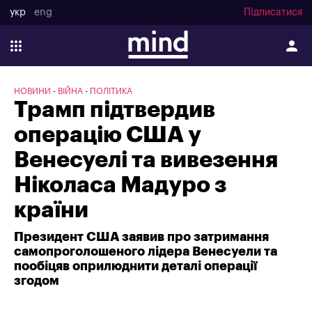
укр
eng
Підписатися
НОВИНИ
ВІЙНА
ПОЛІТИКА
Трамп підтвердив
операцію США у
Венесуелі та вивезення
Ніколаса Мадуро з
країни
Президент США заявив про затримання
самопроголошеного лідера Венесуели та
пообіцяв оприлюднити деталі операції
згодом