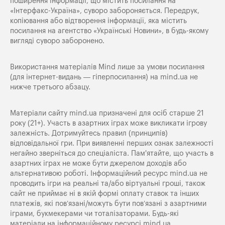
поширення iнформацiї, що мiстить посилання на
«Iнтерфакс-Україна», суворо забороняється. Передрук,
копіювання або відтворення інформації, яка містить
посилання на агентство «Українські Новини», в будь-якому
вигляді суворо заборонено.
Використання матеріалів Mind лише за умови посилання
(для інтернет-видань — гіперпосилання) на
mind.ua
не
нижче третього абзацу.
Матеріали сайту mind.ua призначені для осіб старше 21
року (21+). Участь в азартних іграх може викликати ігрову
залежність. Дотримуйтесь правил (принципів)
відповідальної гри. При виявленні перших ознак залежності
негайно зверніться до спеціаліста. Пам'ятайте, що участь в
азартних іграх не може бути джерелом доходів або
альтернативою роботі. Інформаційний ресурс mind.ua не
проводить ігри на реальні та/або віртуальні гроші, також
сайт не приймає ні в якій формі оплату ставок та інших
платежів, які пов’язані/можуть бути пов’язані з азартними
іграми, букмекерами чи тоталізаторами. Будь-які
матеріали на інформаційному ресурсі mind.ua