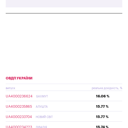
ОВДП УКРАЇНИ
випуск
реальна дохідність, %
UA4000236624
16.06 %
БАХМУТ
UA4000235865
15.77 %
АЛУШТА
UA4000233704
15.77 %
НОВИЙ СВІТ
UA4000234223
15.74 %
ЛІВАДІЯ