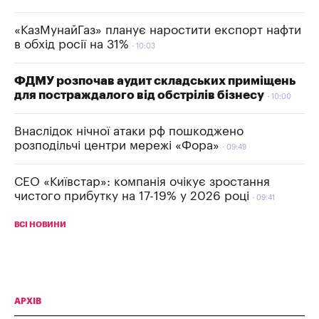
«КазМунайГаз» планує наростити експорт нафти
в обхід росії на 31%
10:03
ФДМУ розпочав аудит складських приміщень
для постраждалого від обстрілів бізнесу
10:00
Внаслідок нічної атаки рф пошкоджено
розподільчі центри мережі «Фора»
09:49
СЕО «Київстар»: компанія очікує зростання
чистого прибутку на 17-19% у 2026 році
09:41
ВСІ НОВИНИ
АРХІВ