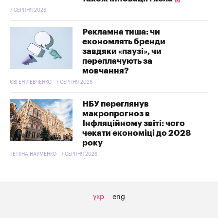
7 СЕРПНЯ 2026
Рекламна тиша: чи
економлять бренди
завдяки «паузі», чи
переплачують за
мовчання?
ЄВГЕН ЛЕВЧЕНКО - 7 СЕРПНЯ 2026
НБУ переглянув
макропрогноз в
Інфляційному звіті: чого
чекати економіці до 2028
року
ТЕТЯНА НАУМЕНКО - 7 СЕРПНЯ 2026
укр
eng