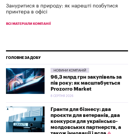
Зануритися в природу: як нарешті позбутися
принтера в офісі
ВСІ МАТЕРІАЛИ КОМПАНІЇ
ГОЛОВНЕ ЗА ДОБУ
НОВИНИ КОМПАНІЙ
96,3 млрд грн закупівель за
пів року: як масштабується
Prozorro Market
8 СЕРПНЯ 2026
Гранти для бізнесу: два
проєкти для ветеранів, два
конкурси для українсько-
молдовських партнерств, а
також інновації і ясла