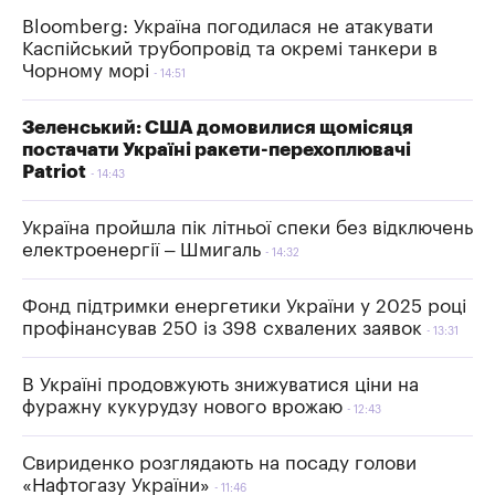
Bloomberg: Україна погодилася не атакувати
Каспійський трубопровід та окремі танкери в
Чорному морі
14:51
Зеленський: США домовилися щомісяця
постачати Україні ракети-перехоплювачі
Patriot
14:43
Україна пройшла пік літньої спеки без відключень
електроенергії – Шмигаль
14:32
Фонд підтримки енергетики України у 2025 році
профінансував 250 із 398 схвалених заявок
13:31
В Україні продовжують знижуватися ціни на
фуражну кукурудзу нового врожаю
12:43
Свириденко розглядають на посаду голови
«Нафтогазу України»
11:46