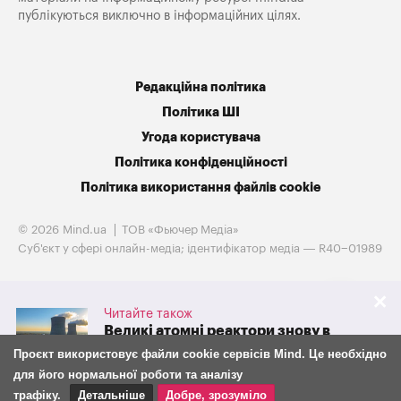
публікуються виключно в інформаційних цілях.
Редакційна політика
Політика ШІ
Угода користувача
Політика конфіденційності
Політика використання файлів cookie
© 2026 Mind.ua
ТОВ «Фьючер Медiа»
Cуб'єкт у сфері онлайн-медіа; ідентифікатор медіа — R40−01989
Читайте також
Великі атомні реактори знову в
грі. Westinghouse готується до
Проєкт використовує файли cookie сервісів Mind. Це необхідно
IPO на тлі потужної підтримки
для його нормальної роботи та аналізу
адміністрації Трампа
трафіку.
Детальніше
Добре, зрозуміло