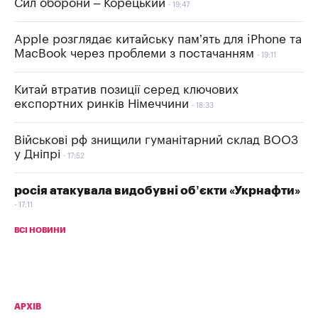
Сил оборони – Корецький
19:47
Apple розглядає китайську пам’ять для iPhone та
MacBook через проблеми з постачанням
19:11
Китай втратив позиції серед ключових
експортних ринків Німеччини
18:33
Військові рф знищили гуманітарний склад ВООЗ
у Дніпрі
17:52
росія атакувала видобувні об’єкти «Укрнафти»
17:11
ВСІ НОВИНИ
АРХІВ