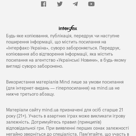
Будь-яке копiювання, публiкацiя, передрук чи наступне
поширення iнформацiї, що мiстить посилання на
«Iнтерфакс-Україна», суворо забороняється. Передрук,
копіювання або відтворення інформації, яка містить
посилання на агентство «Українські Новини», в будь-якому
вигляді суворо заборонено.
Використання матеріалів Mind лише за умови посилання
(для інтернет-видань — гіперпосилання) на
mind.ua
не
нижче третього абзацу.
Матеріали сайту mind.ua призначені для осіб старше 21
року (21+). Участь в азартних іграх може викликати ігрову
залежність. Дотримуйтесь правил (принципів)
відповідальної гри. При виявленні перших ознак залежності
негайно зверніться до спеціаліста. Пам'ятайте, що участь в