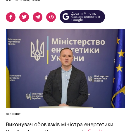
Додати Mind як
бажане джерело в
Google
скріншот
Виконувач обов'язків міністра енергетики