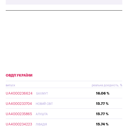
ОВДП УКРАЇНИ
випуск
реальна дохідність, %
UA4000236624
16.06 %
БАХМУТ
UA4000233704
15.77 %
НОВИЙ СВІТ
UA4000235865
15.77 %
АЛУШТА
UA4000234223
15.74 %
ЛІВАДІЯ