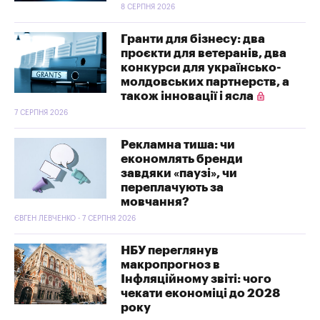
8 СЕРПНЯ 2026
Гранти для бізнесу: два
проєкти для ветеранів, два
конкурси для українсько-
молдовських партнерств, а
також інновації і ясла
7 СЕРПНЯ 2026
Рекламна тиша: чи
економлять бренди
завдяки «паузі», чи
переплачують за
мовчання?
ЄВГЕН ЛЕВЧЕНКО - 7 СЕРПНЯ 2026
НБУ переглянув
макропрогноз в
Інфляційному звіті: чого
чекати економіці до 2028
року