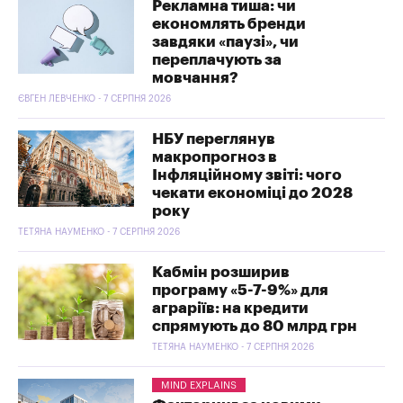
Рекламна тиша: чи
економлять бренди
завдяки «паузі», чи
переплачують за
мовчання?
ЄВГЕН ЛЕВЧЕНКО - 7 СЕРПНЯ 2026
НБУ переглянув
макропрогноз в
Інфляційному звіті: чого
чекати економіці до 2028
року
ТЕТЯНА НАУМЕНКО - 7 СЕРПНЯ 2026
Кабмін розширив
програму «5-7-9%» для
аграріїв: на кредити
спрямують до 80 млрд грн
ТЕТЯНА НАУМЕНКО - 7 СЕРПНЯ 2026
MIND EXPLAINS