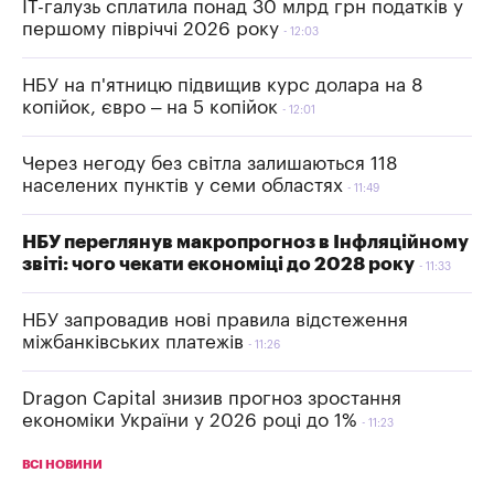
IT-галузь сплатила понад 30 млрд грн податків у
першому півріччі 2026 року
12:03
НБУ на п'ятницю підвищив курс долара на 8
копійок, євро – на 5 копійок
12:01
Через негоду без світла залишаються 118
населених пунктів у семи областях
11:49
НБУ переглянув макропрогноз в Інфляційному
звіті: чого чекати економіці до 2028 року
11:33
НБУ запровадив нові правила відстеження
міжбанківських платежів
11:26
Dragon Capital знизив прогноз зростання
економіки України у 2026 році до 1%
11:23
ВСІ НОВИНИ