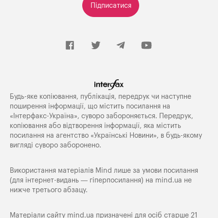
Підписатися
Будь-яке копiювання, публiкацiя, передрук чи наступне
поширення iнформацiї, що мiстить посилання на
«Iнтерфакс-Україна», суворо забороняється. Передрук,
копіювання або відтворення інформації, яка містить
посилання на агентство «Українські Новини», в будь-якому
вигляді суворо заборонено.
Використання матеріалів Mind лише за умови посилання
(для інтернет-видань — гіперпосилання) на
mind.ua
не
нижче третього абзацу.
Матеріали сайту mind.ua призначені для осіб старше 21