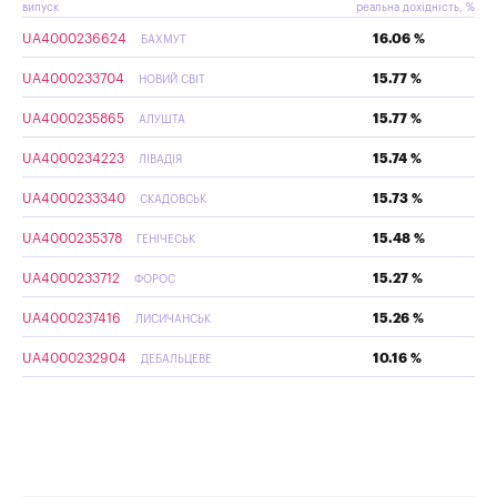
випуск
реальна дохідність, %
UA4000236624
16.06 %
БАХМУТ
UA4000233704
15.77 %
НОВИЙ СВІТ
UA4000235865
15.77 %
АЛУШТА
UA4000234223
15.74 %
ЛІВАДІЯ
UA4000233340
15.73 %
СКАДОВСЬК
UA4000235378
15.48 %
ГЕНІЧЕСЬК
UA4000233712
15.27 %
ФОРОС
UA4000237416
15.26 %
ЛИСИЧАНСЬК
UA4000232904
10.16 %
ДЕБАЛЬЦЕВЕ