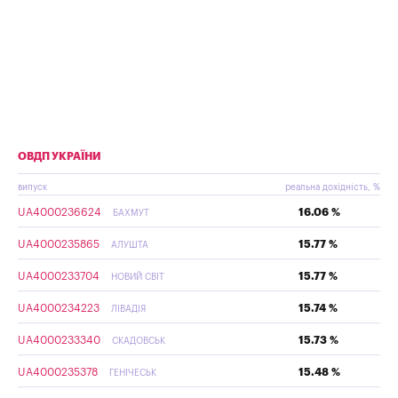
ОВДП УКРАЇНИ
випуск
реальна дохідність, %
UA4000236624
16.06 %
БАХМУТ
UA4000235865
15.77 %
АЛУШТА
UA4000233704
15.77 %
НОВИЙ СВІТ
UA4000234223
15.74 %
ЛІВАДІЯ
UA4000233340
15.73 %
СКАДОВСЬК
UA4000235378
15.48 %
ГЕНІЧЕСЬК