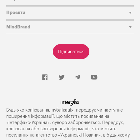
Проєкти
MindBrand
Підписатися
Будь-яке копiювання, публiкацiя, передрук чи наступне
поширення iнформацiї, що мiстить посилання на
«Iнтерфакс-Україна», суворо забороняється. Передрук,
копіювання або відтворення інформації, яка містить
посилання на агентство «Українські Новини», в будь-якому