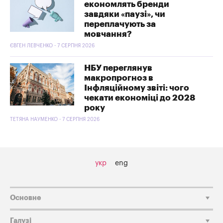
економлять бренди
завдяки «паузі», чи
переплачують за
мовчання?
ЄВГЕН ЛЕВЧЕНКО - 7 СЕРПНЯ 2026
НБУ переглянув
макропрогноз в
Інфляційному звіті: чого
чекати економіці до 2028
року
ТЕТЯНА НАУМЕНКО - 7 СЕРПНЯ 2026
укр
eng
Основне
Галузі