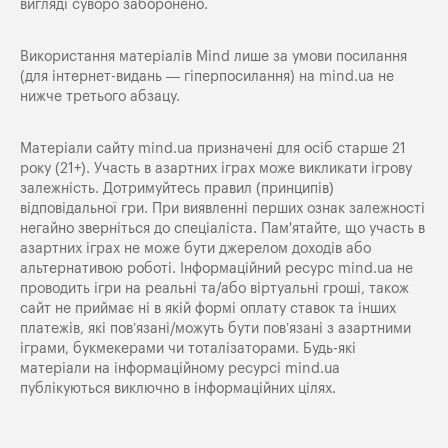
вигляді суворо заборонено.
Використання матеріалів Mind лише за умови посилання
(для інтернет-видань — гіперпосилання) на
mind.ua
не
нижче третього абзацу.
Матеріали сайту mind.ua призначені для осіб старше 21
року (21+). Участь в азартних іграх може викликати ігрову
залежність. Дотримуйтесь правил (принципів)
відповідальної гри. При виявленні перших ознак залежності
негайно зверніться до спеціаліста. Пам'ятайте, що участь в
азартних іграх не може бути джерелом доходів або
альтернативою роботі. Інформаційний ресурс mind.ua не
проводить ігри на реальні та/або віртуальні гроші, також
сайт не приймає ні в якій формі оплату ставок та інших
платежів, які пов’язані/можуть бути пов’язані з азартними
іграми, букмекерами чи тоталізаторами. Будь-які
матеріали на інформаційному ресурсі mind.ua
публікуються виключно в інформаційних цілях.