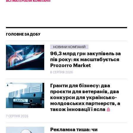
ВСІ МАТЕРІАЛИ КОМПАНІЇ
ГОЛОВНЕ ЗА ДОБУ
НОВИНИ КОМПАНІЙ
96,3 млрд грн закупівель за
пів року: як масштабується
Prozorro Market
8 СЕРПНЯ 2026
Гранти для бізнесу: два
проєкти для ветеранів, два
конкурси для українсько-
молдовських партнерств, а
також інновації і ясла
7 СЕРПНЯ 2026
Рекламна тиша: чи