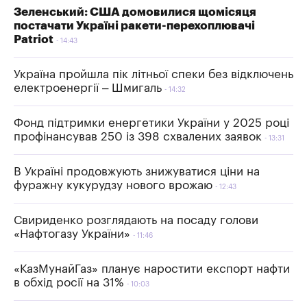
Зеленський: США домовилися щомісяця
постачати Україні ракети-перехоплювачі
Patriot
14:43
Україна пройшла пік літньої спеки без відключень
електроенергії – Шмигаль
14:32
Фонд підтримки енергетики України у 2025 році
профінансував 250 із 398 схвалених заявок
13:31
В Україні продовжують знижуватися ціни на
фуражну кукурудзу нового врожаю
12:43
Свириденко розглядають на посаду голови
«Нафтогазу України»
11:46
«КазМунайГаз» планує наростити експорт нафти
в обхід росії на 31%
10:03