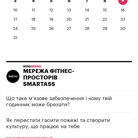
9
3
4
5
6
7
8
10
11
12
13
14
15
16
17
18
19
20
21
22
23
24
25
26
27
28
29
30
31
MIND
BRAND
МЕРЕЖА ФІТНЕС-
ПРОСТОРІВ
SMARTASS
Що таке м'язове забезпечення і чому твій
годинник може брехати?
Як перестати гасити пожежі та створити
культуру, що працює на тебе