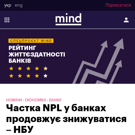
укр
eng
Підписатися
НОВИНИ
ЕКОНОМІКА
БАНКИ
Частка NPL у банках
продовжує знижуватися
– НБУ