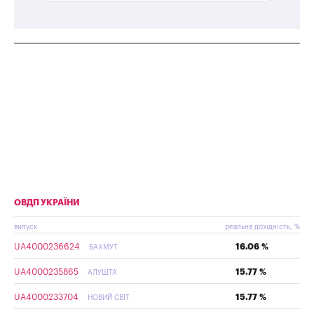
ОВДП УКРАЇНИ
випуск
реальна дохідність, %
UA4000236624
16.06 %
БАХМУТ
UA4000235865
15.77 %
АЛУШТА
UA4000233704
15.77 %
НОВИЙ СВІТ