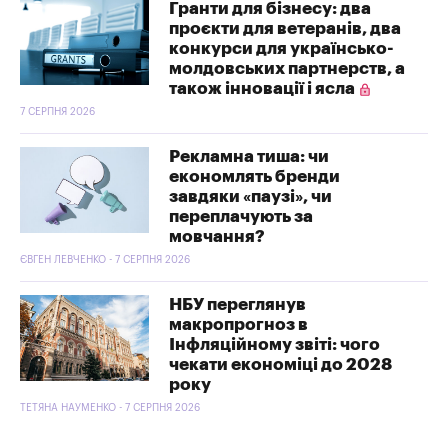
Гранти для бізнесу: два
проєкти для ветеранів, два
конкурси для українсько-
молдовських партнерств, а
також інновації і ясла
7 СЕРПНЯ 2026
Рекламна тиша: чи
економлять бренди
завдяки «паузі», чи
переплачують за
мовчання?
ЄВГЕН ЛЕВЧЕНКО - 7 СЕРПНЯ 2026
НБУ переглянув
макропрогноз в
Інфляційному звіті: чого
чекати економіці до 2028
року
ТЕТЯНА НАУМЕНКО - 7 СЕРПНЯ 2026