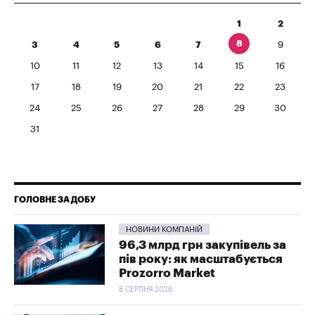
1
2
8
3
4
5
6
7
9
10
11
12
13
14
15
16
17
18
19
20
21
22
23
24
25
26
27
28
29
30
31
ГОЛОВНЕ ЗА ДОБУ
НОВИНИ КОМПАНІЙ
96,3 млрд грн закупівель за
пів року: як масштабується
Prozorro Market
8 СЕРПНЯ 2026