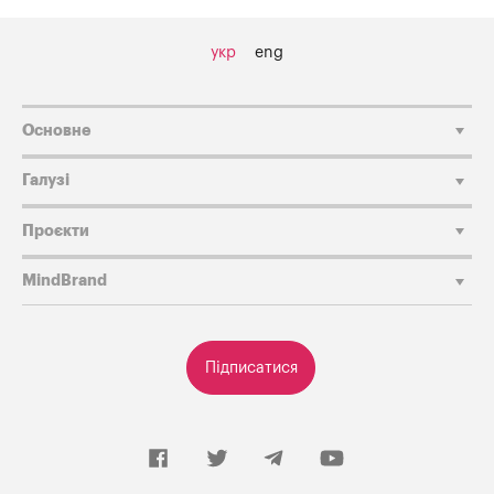
укр
eng
Основне
Галузі
Проєкти
MindBrand
Підписатися