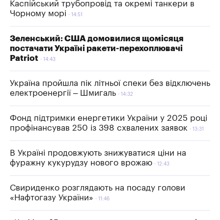
Каспійський трубопровід та окремі танкери в
Чорному морі
14:51
Зеленський: США домовилися щомісяця
постачати Україні ракети-перехоплювачі
Patriot
14:43
Україна пройшла пік літньої спеки без відключень
електроенергії – Шмигаль
14:32
Фонд підтримки енергетики України у 2025 році
профінансував 250 із 398 схвалених заявок
13:31
В Україні продовжують знижуватися ціни на
фуражну кукурудзу нового врожаю
12:43
Свириденко розглядають на посаду голови
«Нафтогазу України»
11:46