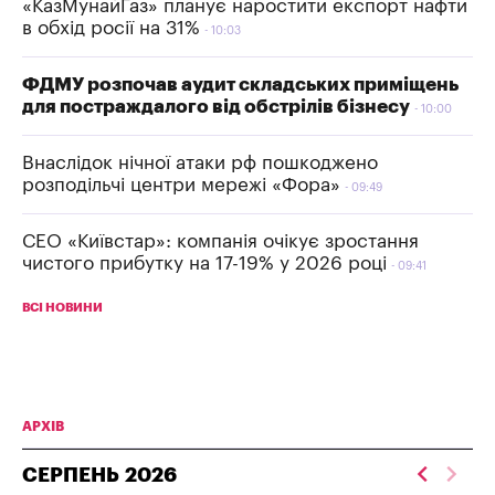
«КазМунайГаз» планує наростити експорт нафти
в обхід росії на 31%
10:03
ФДМУ розпочав аудит складських приміщень
для постраждалого від обстрілів бізнесу
10:00
Внаслідок нічної атаки рф пошкоджено
розподільчі центри мережі «Фора»
09:49
СЕО «Київстар»: компанія очікує зростання
чистого прибутку на 17-19% у 2026 році
09:41
ВСІ НОВИНИ
АРХІВ
СЕРПЕНЬ
2026