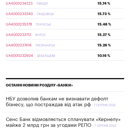
UA4000234223
15.74 %
ЛІВАДІЯ
UA4000233340
15.73 %
СКАДОВСЬК
UA4000235378
15.48 %
ГЕНІЧЕСЬК
UA4000233712
15.27 %
ФОРОС
UA4000237416
15.26 %
ЛИСИЧАНСЬК
UA4000232904
10.16 %
ДЕБАЛЬЦЕВЕ
ОСТАННІ НОВИНИ РОЗДІЛУ «БАНКИ»
НБУ дозволив банкам не визнавати дефолт
бізнесу, що постраждав від атак рф
7 СЕРПНЯ 2026
Сенс Банк відмовляється сплачувати «Кернелу»
майже 2 млрд грн за угодами РЕПО
7 СЕРПНЯ 2026