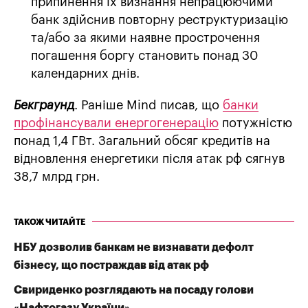
припинення їх визнання непрацюючими
банк здійснив повторну реструктуризацію
та/або за якими наявне прострочення
погашення боргу становить понад 30
календарних днів.
Бекграунд
. Раніше Mind писав, що
банки
профінансували енергогенерацію
потужністю
понад 1,4 ГВт. Загальний обсяг кредитів на
відновлення енергетики після атак рф сягнув
38,7 млрд грн.
ТАКОЖ ЧИТАЙТЕ
НБУ дозволив банкам не визнавати дефолт
бізнесу, що постраждав від атак рф
Свириденко розглядають на посаду голови
«Нафтогазу України»