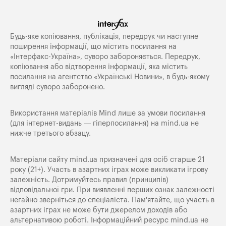
Будь-яке копiювання, публiкацiя, передрук чи наступне
поширення iнформацiї, що мiстить посилання на
«Iнтерфакс-Україна», суворо забороняється. Передрук,
копіювання або відтворення інформації, яка містить
посилання на агентство «Українські Новини», в будь-якому
вигляді суворо заборонено.
Використання матеріалів Mind лише за умови посилання
(для інтернет-видань — гіперпосилання) на
mind.ua
не
нижче третього абзацу.
Матеріали сайту mind.ua призначені для осіб старше 21
року (21+). Участь в азартних іграх може викликати ігрову
залежність. Дотримуйтесь правил (принципів)
відповідальної гри. При виявленні перших ознак залежності
негайно зверніться до спеціаліста. Пам'ятайте, що участь в
азартних іграх не може бути джерелом доходів або
альтернативою роботі. Інформаційний ресурс mind.ua не