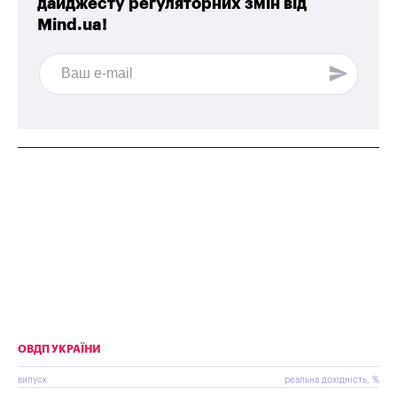
дайджесту регуляторних змін від
Mind.ua!
ОВДП УКРАЇНИ
випуск
реальна дохідність, %