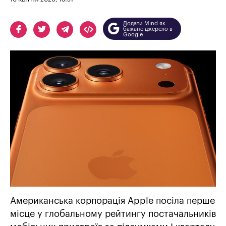
Додати Mind як
бажане джерело в
Google
Американська корпорація Apple посіла перше
місце у глобальному рейтингу постачальників