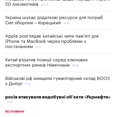
20 локомотивів
20:33
Україна шукає додаткові ресурси для потреб
Сил оборони – Корецький
19:47
Apple розглядає китайські чипи пам’яті для
iPhone та MacBook через проблеми з
постачанням
19:11
Китай втратив позиції серед ключових
експортних ринків Німеччини
18:33
Військові рф знищили гуманітарний склад ВООЗ
у Дніпрі
17:52
росія атакувала видобувні об’єкти «Укрнафти»
17:11
ВСІ НОВИНИ