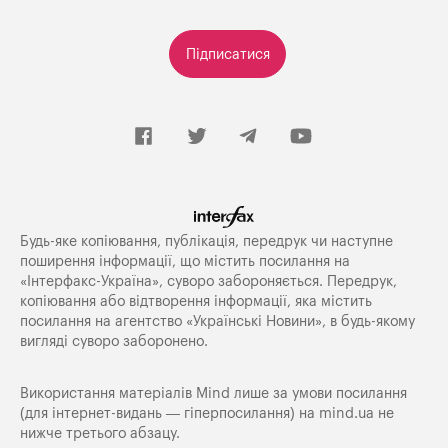
Підписатися
Будь-яке копiювання, публiкацiя, передрук чи наступне
поширення iнформацiї, що мiстить посилання на
«Iнтерфакс-Україна», суворо забороняється. Передрук,
копіювання або відтворення інформації, яка містить
посилання на агентство «Українські Новини», в будь-якому
вигляді суворо заборонено.
Використання матеріалів Mind лише за умови посилання
(для інтернет-видань — гіперпосилання) на
mind.ua
не
нижче третього абзацу.