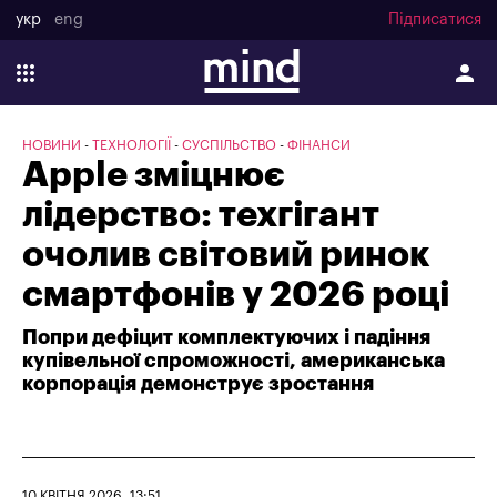
укр
eng
Підписатися
НОВИНИ
ТЕХНОЛОГІЇ
СУСПІЛЬСТВО
ФІНАНСИ
Apple зміцнює
лідерство: техгігант
очолив світовий ринок
смартфонів у 2026 році
Попри дефіцит комплектуючих і падіння
купівельної спроможності, американська
корпорація демонструє зростання
10 КВІТНЯ 2026, 13:51