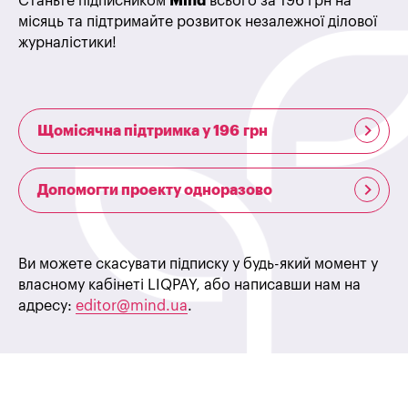
Станьте підписником
Mind
всього за 196 грн на
місяць та підтримайте розвиток незалежної ділової
журналістики!
Щомісячна підтримка у 196 грн
Допомогти проекту одноразово
Ви можете скасувати підписку у будь-який момент у
власному кабінеті LIQPAY, або написавши нам на
адресу:
editor@mind.ua
.