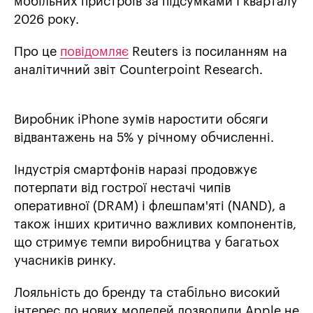
мобільних пристроїв за підсумками І кварталу
2026 року.
Про це
повідомляє
Reuters із посиланням на
аналітичний звіт Counterpoint Research.
Виробник iPhone зумів наростити обсяги
відвантажень на 5% у річному обчисленні.
Індустрія смартфонів наразі продовжує
потерпати від гострої нестачі чипів
оперативної (DRAM) і флешпам'яті (NAND), а
також інших критично важливих компонентів,
що стримує темпи виробництва у багатьох
учасників ринку.
Лояльність до бренду та стабільно високий
інтерес до нових моделей дозволили Apple не