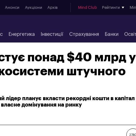
Анонси
Аукціони
Архів
Mind Club
Рейтинги
Mi
ес
Енергетика
Інвестиції
Страхування
Банки
Осві
естує понад $40 млрд у
екосистеми штучного
ий лідер планує вкласти рекордні кошти в капітал
 власне домінування на ринку
278