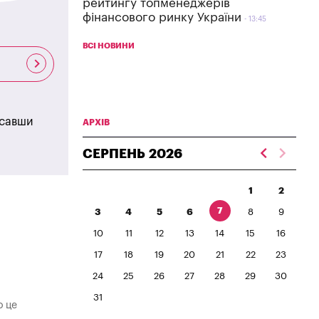
рейтингу топменеджерів
фінансового ринку України
13:45
ВСІ НОВИНИ
исавши
АРХІВ
СЕРПЕНЬ
2026
1
2
7
3
4
5
6
8
9
10
11
12
13
14
15
16
17
18
19
20
21
22
23
24
25
26
27
28
29
30
31
о це