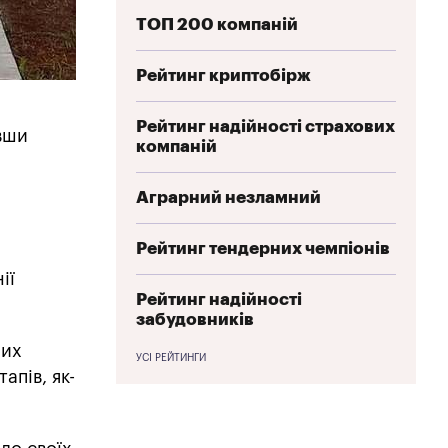
ТОП 200 компаній
Рейтинг криптобірж
Рейтинг надійності страхових
вши
компаній
Аграрний незламний
Рейтинг тендерних чемпіонів
ії
Рейтинг надійності
забудовників
них
УСІ РЕЙТИНГИ
апів, як-