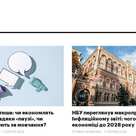
563
тиша: чи економлять
НБУ переглянув макроп
дяки «паузі», чи
Інфляційному звіті: чого
ють за мовчання?
економіці до 2028 року
- 7 СЕРПНЯ 2026
ТЕТЯНА НАУМЕНКО - 7 СЕРПНЯ 2026