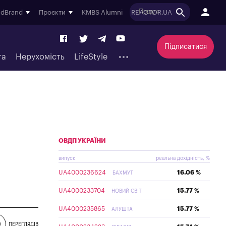
ndBrand
Проєкти
KMBS Alumni
REACTOR.UA
Підписатися
та
Нерухомість
LifeStyle
ОВДП УКРАЇНИ
випуск
реальна дохідність, %
UA4000236624
16.06 %
БАХМУТ
UA4000233704
15.77 %
НОВИЙ СВІТ
UA4000235865
15.77 %
АЛУШТА
0
ПЕРЕГЛЯДІВ