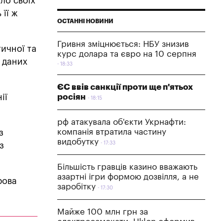
ло своїх
 її ж
ОСТАННІ НОВИНИ
Гривня зміцнюється: НБУ знизив
ичної та
курс долара та євро на 10 серпня
 даних
18:33
ЄС ввів санкції проти ще п'ятьох
ії
росіян
18:15
рф атакувала об'єкти Укрнафти:
компанія втратила частину
з
видобутку
17:33
з
Більшість гравців казино вважають
азартні ігри формою дозвілля, а не
рова
заробітку
17:30
Майже 100 млн грн за