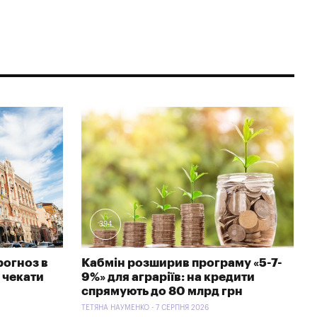
394
рогноз в
Кабмін розширив програму «5-7-
 чекати
9%» для аграріїв: на кредити
спрямують до 80 млрд грн
ТЕТЯНА НАУМЕНКО - 7 СЕРПНЯ 2026