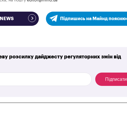
аска, на пошту
editor@mind.ua
e NEWS
Підпишись на Майнд поясню
ву розсилку дайджесту регуляторних змін від
Підписати