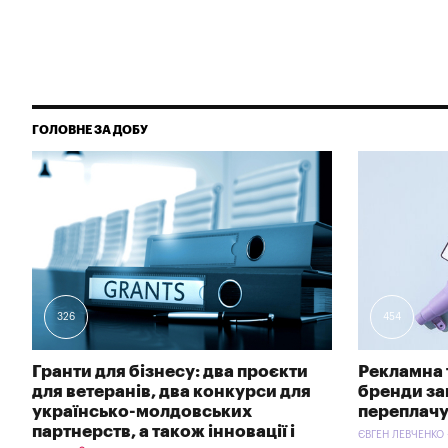
ГОЛОВНЕ ЗА ДОБУ
326
454
Гранти для бізнесу: два проєкти
Рекламна 
для ветеранів, два конкурси для
бренди зав
українсько-молдовських
переплачу
партнерств, а також інновації і
ЄВГЕН ЛЕВЧЕНКО 