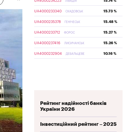
UA4000234223
15.74 %
ЛІВАДІЯ
UA4000233340
15.73 %
СКАДОВСЬК
UA4000235378
15.48 %
ГЕНІЧЕСЬК
UA4000233712
15.27 %
ФОРОС
UA4000237416
15.26 %
ЛИСИЧАНСЬК
UA4000232904
10.16 %
ДЕБАЛЬЦЕВЕ
Рейтинг надійності банків
України 2026
Інвестиційний рейтинг – 2025