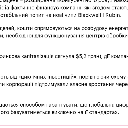
вкладень – розширення «конкурентного рову» навко
dia фактично фінансує компанії, які згодом стають
стабільний попит на нові чипи Blackwell і Rubin.
делей, кошти спрямовуються на розбудову енергет
и, необхідної для функціонування центрів обробки
инкова капіталізація сягнула $5,2 трлн), дії компан
ають від «циклічних інвестицій», порівнюючи схему 
ли корпорації підтримували власне зростання чере
ишається способом гарантувати, що глобальна циф
ого базуватиметься виключно на її стандартах.