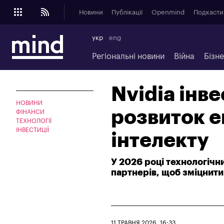
Новини
Публікації
Openmind
Подкасти
укр
eng
Регіональні новини
Війна
Бізн
Nvidia інв
НОВИНИ
розвиток 
ФІНАНСИ
ТЕХНОЛОГІЇ
ІНВЕСТИЦІЇ
інтелекту
У 2026 році технологічн
партнерів, щоб зміцнити
11 ТРАВНЯ 2026, 16:33