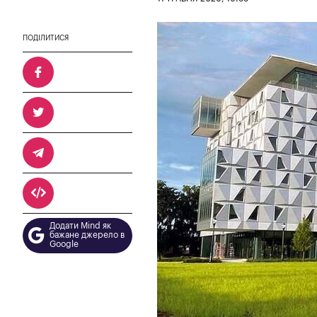
ПОДІЛИТИСЯ
Додати Mind як
бажане джерело в
Google