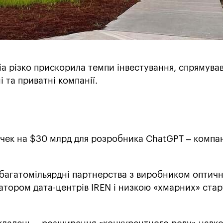
ia різко прискорила темпи інвестування, спрямува
 та приватні компанії.
чек на $30 млрд для розробника ChatGPT – компан
 багатомільярдні партнерства з виробником оптич
атором дата-центрів IREN і низкою «хмарних» старт