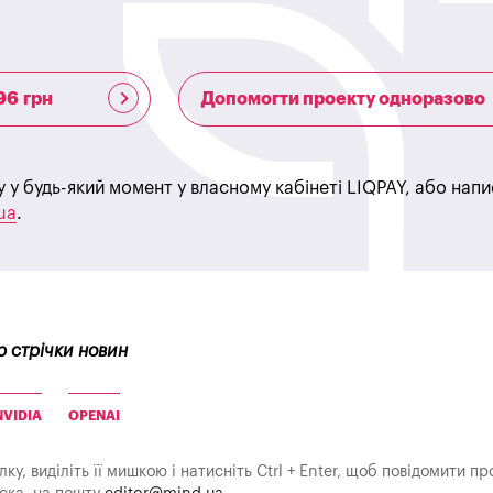
96 грн
Допомогти проекту одноразово
у у будь-який момент у власному кабінеті LIQPAY, або нап
ua
.
р стрічки новин
NVIDIA
OPENAI
у, виділіть її мишкою і натисніть Ctrl + Enter, щоб повідомити пр