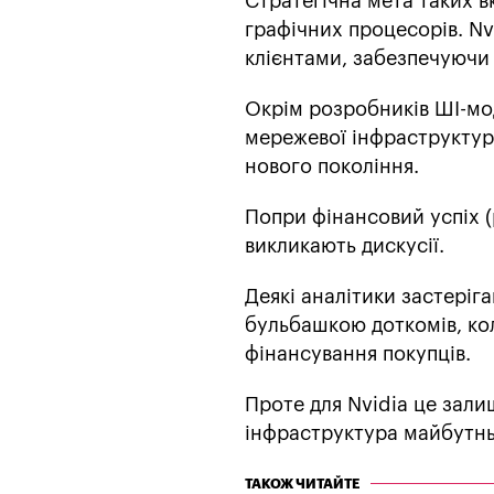
Стратегічна мета таких 
графічних процесорів. Nvi
клієнтами, забезпечуючи 
Окрім розробників ШІ-мо
мережевої інфраструктур
нового покоління.
Попри фінансовий успіх (р
викликають дискусії.
Деякі аналітики застеріг
бульбашкою доткомів, ко
фінансування покупців.
Проте для Nvidia це зал
інфраструктура майбутнь
ТАКОЖ ЧИТАЙТЕ