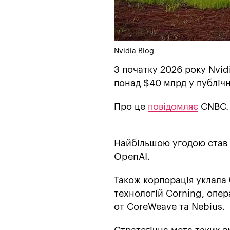
Nvidia Blog
З початку 2026 року Nvid
понад $40 млрд у публічні
Про це
повідомляє
CNBC.
Найбільшою угодою став 
OpenAI.
Також корпорація уклала
технологій Corning, опер
от CoreWeave та Nebius.