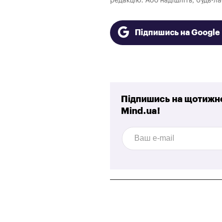
редакцію. Або надішліть, будь-л
Підпишись на Googl
Підпишись на щотижне
Mind.ua!