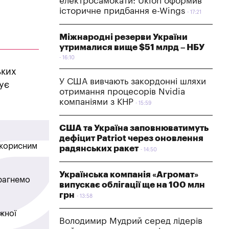
електросамокати: Uklon оформив
історичне придбання e-Wings
17:21
Міжнародні резерви України
утрималися вище $51 млрд – НБУ
16:10
ьких
У США вивчають закордонні шляхи
ує
отримання процесорів Nvidia
компаніями з КНР
15:59
США та Україна заповнюватимуть
дефіцит Patriot через оновлення
в корисним
радянських ракет
14:50
Українська компанія «Агромат»
прагнемо
випускає облігації ще на 100 млн
грн
13:58
жної
Володимир Мудрий серед лідерів