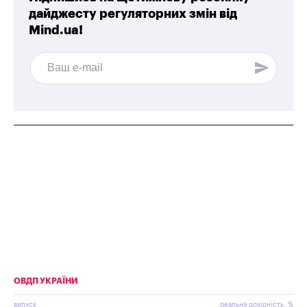
дайджесту регуляторних змін від
Mind.ua!
ОВДП УКРАЇНИ
випуск
реальна дохідність, %