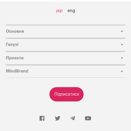
укр
eng
Основне
Галузі
Проєкти
MindBrand
Підписатися