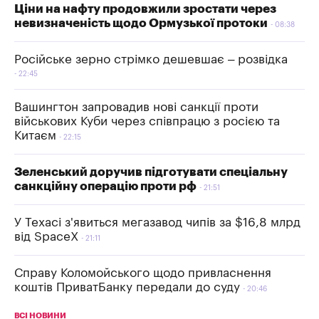
Ціни на нафту продовжили зростати через
невизначеність щодо Ормузької протоки
08:38
Російське зерно стрімко дешевшає – розвідка
22:45
Вашингтон запровадив нові санкції проти
військових Куби через співпрацю з росією та
Китаєм
22:15
Зеленський доручив підготувати спеціальну
санкційну операцію проти рф
21:51
У Техасі з'явиться мегазавод чипів за $16,8 млрд
від SpaceX
21:11
Справу Коломойського щодо привласнення
коштів ПриватБанку передали до суду
20:46
ВСІ НОВИНИ