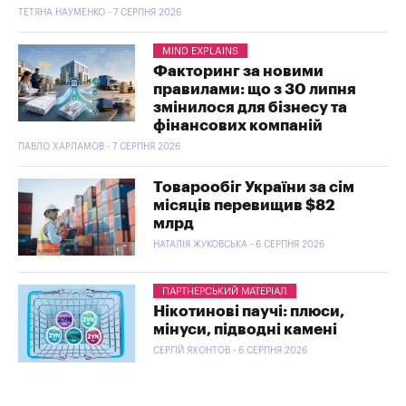
ТЕТЯНА НАУМЕНКО - 7 СЕРПНЯ 2026
MIND EXPLAINS
Факторинг за новими
правилами: що з 30 липня
змінилося для бізнесу та
фінансових компаній
ПАВЛО ХАРЛАМОВ - 7 СЕРПНЯ 2026
Товарообіг України за сім
місяців перевищив $82
млрд
НАТАЛІЯ ЖУКОВСЬКА - 6 СЕРПНЯ 2026
ПАРТНЕРСЬКИЙ МАТЕРІАЛ
Нікотинові паучі: плюси,
мінуси, підводні камені
СЕРГІЙ ЯХОНТОВ - 6 СЕРПНЯ 2026