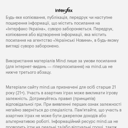
Будь-яке копiювання, публiкацiя, передрук чи наступне
поширення iнформацiї, що мiстить посилання на
«Iнтерфакс-Україна», суворо забороняється. Передрук,
копіювання або відтворення інформації, яка містить
посилання на агентство «Українські Новини», в будь-якому
вигляді суворо заборонено.
Використання матеріалів Mind лише за умови посилання
(для інтернет-видань — гіперпосилання) на
mind.ua
не
нижче третього абзацу.
Матеріали сайту mind.ua призначені для осіб старше 21
року (21+). Участь в азартних іграх може викликати ігрову
залежність. Дотримуйтесь правил (принципів)
відповідальної гри. При виявленні перших ознак залежності
негайно зверніться до спеціаліста. Пам'ятайте, що участь в
азартних іграх не може бути джерелом доходів або
альтернативою роботі. Інформаційний ресурс mind.ua не
проводить ігри на реальні та/або віртуальні гроші, також