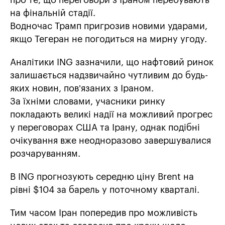
про те, що переговори з Іраном перебувають
на фінальній стадії.
Водночас Трамп пригрозив новими ударами,
якщо Тегеран не погодиться на мирну угоду.
Аналітики ING зазначили, що нафтовий ринок
залишається надзвичайно чутливим до будь-
яких новин, пов’язаних з Іраном.
За їхніми словами, учасники ринку
покладають великі надії на можливий прогрес
у переговорах США та Ірану, однак подібні
очікування вже неодноразово завершувалися
розчаруванням.
В ING прогнозують середню ціну Brent на
рівні $104 за барель у поточному кварталі.
Тим часом Іран попередив про можливість