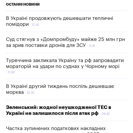
ОСТАННІ НОВИНИ
В Україні продовжують дешевшати тепличні
помідори
12:42
Суд стягнув з «Домпромбуду» майже 25 млн грн
за зрив поставки дронів для ЗСУ
11:41
Туреччина закликала Україну та рф запровадити
мораторій на удари по суднах у Чорному морі
11:36
В Україні другий тиждень поспіль дешевшає
морква
10:32
Зеленський: жодної неушкодженої ТЕС в
Україні не залишилося після атак рф
09:42
Частка зупинених податкових накладних