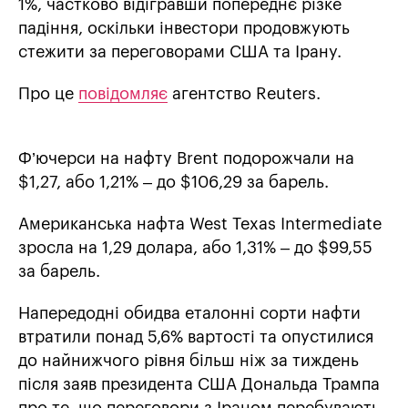
1%, частково відігравши попереднє різке
падіння, оскільки інвестори продовжують
стежити за переговорами США та Ірану.
Про це
повідомляє
агентство Reuters.
Ф’ючерси на нафту Brent подорожчали на
$1,27, або 1,21% – до $106,29 за барель.
Американська нафта West Texas Intermediate
зросла на 1,29 долара, або 1,31% – до $99,55
за барель.
Напередодні обидва еталонні сорти нафти
втратили понад 5,6% вартості та опустилися
до найнижчого рівня більш ніж за тиждень
після заяв президента США Дональда Трампа