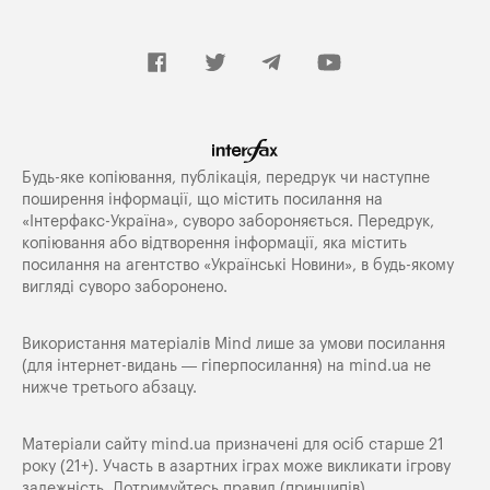
Будь-яке копiювання, публiкацiя, передрук чи наступне
поширення iнформацiї, що мiстить посилання на
«Iнтерфакс-Україна», суворо забороняється. Передрук,
копіювання або відтворення інформації, яка містить
посилання на агентство «Українські Новини», в будь-якому
вигляді суворо заборонено.
Використання матеріалів Mind лише за умови посилання
(для інтернет-видань — гіперпосилання) на
mind.ua
не
нижче третього абзацу.
Матеріали сайту mind.ua призначені для осіб старше 21
року (21+). Участь в азартних іграх може викликати ігрову
залежність. Дотримуйтесь правил (принципів)