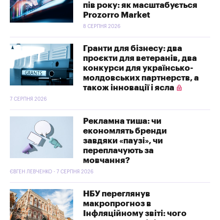
пів року: як масштабується
Prozorro Market
8 СЕРПНЯ 2026
Гранти для бізнесу: два
проєкти для ветеранів, два
конкурси для українсько-
молдовських партнерств, а
також інновації і ясла
7 СЕРПНЯ 2026
Рекламна тиша: чи
економлять бренди
завдяки «паузі», чи
переплачують за
мовчання?
ЄВГЕН ЛЕВЧЕНКО - 7 СЕРПНЯ 2026
НБУ переглянув
макропрогноз в
Інфляційному звіті: чого