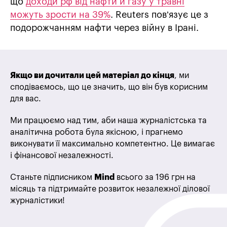
що
доходи рф від нафти й газу у травні
можуть зрости на 39%
. Reuters пов’язує це з
подорожчанням нафти через війну в Ірані.
Якщо ви дочитали цей матеріал до кінця
, ми
сподіваємось, що це значить, що він був корисним
для вас.
Ми працюємо над тим, аби наша журналістська та
аналітична робота була якісною, і прагнемо
виконувати її максимально компетентно. Це вимагає
і фінансової незалежності.
Станьте підписником
Mind
всього за 196 грн на
місяць та підтримайте розвиток незалежної ділової
журналістики!