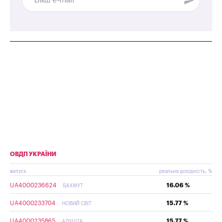
ОВДП УКРАЇНИ
випуск
реальна дохідність, %
UA4000236624
16.06 %
БАХМУТ
UA4000233704
15.77 %
НОВИЙ СВІТ
UA4000235865
15.77 %
АЛУШТА