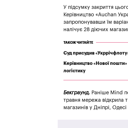
У підсумку закриття цьог
Керівництво «Auchan Укра
запропонувавши їм варіан
налічує 28 діючих магазин
ТАКОЖ ЧИТАЙТЕ
Суд присудив «Укррічфлоту
Керівництво «Нової пошти» 
логістику
Бекграунд.
Раніше Mind п
травня мережа відкрила 
магазинів у Дніпрі, Одес