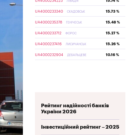
UA4000234223
15.74 %
ЛІВАДІЯ
UA4000233340
15.73 %
СКАДОВСЬК
UA4000235378
15.48 %
ГЕНІЧЕСЬК
UA4000233712
15.27 %
ФОРОС
UA4000237416
15.26 %
ЛИСИЧАНСЬК
UA4000232904
10.16 %
ДЕБАЛЬЦЕВЕ
Рейтинг надійності банків
України 2026
Інвестиційний рейтинг – 2025