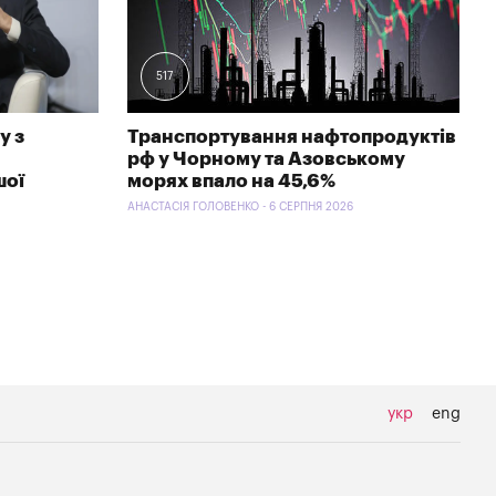
517
у з
Транспортування нафтопродуктів
рф у Чорному та Азовському
шої
морях впало на 45,6%
АНАСТАСІЯ ГОЛОВЕНКО - 6 СЕРПНЯ 2026
укр
eng