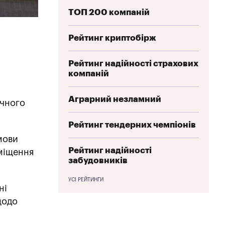
ТОП 200 компаній
Рейтинг криптобірж
Рейтинг надійності страхових
компаній
Аграрний незламний
ічного
Рейтинг тендерних чемпіонів
мови
Рейтинг надійності
иміщення
забудовників
УСІ РЕЙТИНГИ
ні
щодо