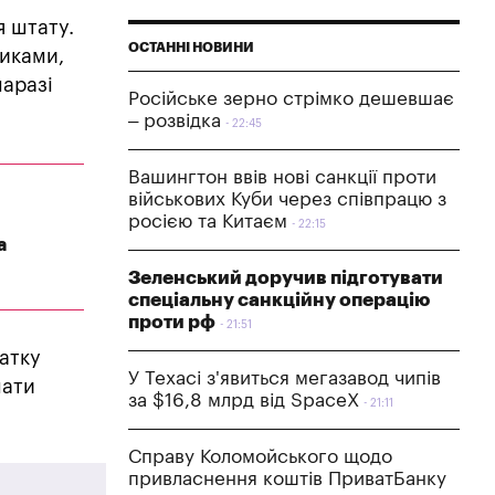
я штату.
ОСТАННІ НОВИНИ
никами,
наразі
Російське зерно стрімко дешевшає
– розвідка
22:45
Вашингтон ввів нові санкції проти
військових Куби через співпрацю з
росією та Китаєм
22:15
а
Зеленський доручив підготувати
спеціальну санкційну операцію
проти рф
21:51
атку
У Техасі з'явиться мегазавод чипів
мати
за $16,8 млрд від SpaceX
21:11
Справу Коломойського щодо
привласнення коштів ПриватБанку