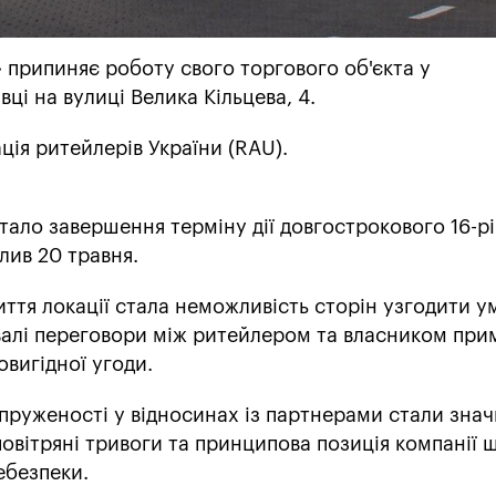
 припиняє роботу свого торгового об'єкта у
ці на вулиці Велика Кільцева, 4.
ція ритейлерів України (RAU).
ало завершення терміну дії довгострокового 16-р
лив 20 травня.
ття локації стала неможливість сторін узгодити у
ивалі переговори між ритейлером та власником пр
овигідної угоди.
руженості у відносинах із партнерами стали знач
повітряні тривоги та принципова позиція компанії 
ебезпеки.