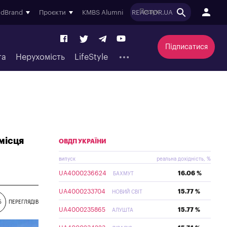
ndBrand
Проєкти
KMBS Alumni
REACTOR.UA
Підписатися
та
Нерухомість
LifeStyle
місця
ОВДП УКРАЇНИ
випуск
реальна дохідність, %
UA4000236624
16.06 %
БАХМУТ
UA4000233704
15.77 %
НОВИЙ СВІТ
5
ПЕРЕГЛЯДІВ
UA4000235865
15.77 %
АЛУШТА