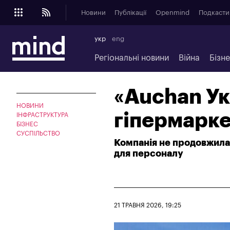
Новини
Публікації
Openmind
Подкасти
укр
eng
Регіональні новини
Війна
Бізн
«Auchan Ук
НОВИНИ
гіпермарке
ІНФРАСТРУКТУРА
БІЗНЕС
СУСПІЛЬСТВО
Компанія не продовжила 
для персоналу
21 ТРАВНЯ 2026, 19:25