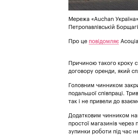
Мережа «Auchan Україна»
Петропавлівській Борщагів
Про це
повідомляє
Асоціа
Причиною такого кроку ст
договору оренди, який сп
Головним чинником закри
подальшої співпраці. Тр
так і не привели до взаєм
Додатковим чинником нап
простої магазинів через 
зупинки роботи під час н