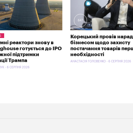
647
S
Корецький провів нарад
омні реактори знову в
бізнесом щодо захисту
nghouse готується до IPO
постачання товарів пер
ужної підтримки
необхідності
ації Трампа
АНАСТАСІЯ ГОЛОВЕНКО - 6 СЕРПНЯ 2026
УК - 6 СЕРПНЯ 2026