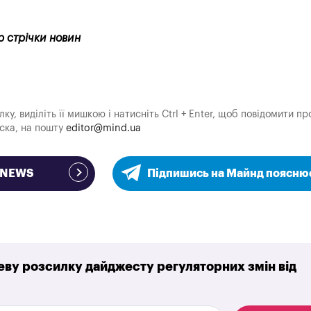
р стрічки новин
у, виділіть її мишкою і натисніть Ctrl + Enter, щоб повідомити пр
аска, на пошту
editor@mind.ua
e NEWS
Підпишись на Майнд поясню
ву розсилку дайджесту регуляторних змін від