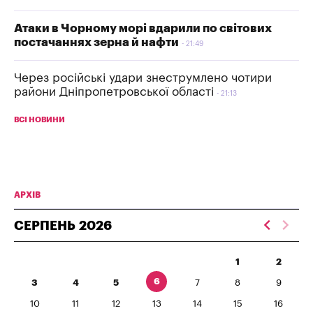
Атаки в Чорному морі вдарили по світових
постачаннях зерна й нафти
21:49
Через російські удари знеструмлено чотири
райони Дніпропетровської області
21:13
ВСІ НОВИНИ
АРХІВ
СЕРПЕНЬ
2026
1
2
6
3
4
5
7
8
9
10
11
12
13
14
15
16