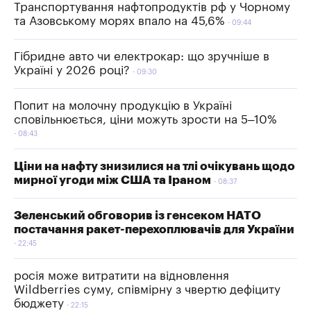
Транспортування нафтопродуктів рф у Чорному
та Азовському морях впало на 45,6%
09:44
Гібридне авто чи електрокар: що зручніше в
Україні у 2026 році?
09:30
Попит на молочну продукцію в Україні
сповільнюється, ціни можуть зрости на 5–10%
08:43
Ціни на нафту знизилися на тлі очікувань щодо
мирної угоди між США та Іраном
08:37
Зеленський обговорив із генсеком НАТО
постачання ракет-перехоплювачів для України
22:45
росія може витратити на відновлення
Wildberries суму, співмірну з чвертю дефіциту
бюджету
22:15