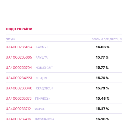
ОВДП УКРАЇНИ
випуск
реальна дохідність, %
UA4000236624
16.06 %
БАХМУТ
UA4000235865
15.77 %
АЛУШТА
UA4000233704
15.77 %
НОВИЙ СВІТ
UA4000234223
15.74 %
ЛІВАДІЯ
UA4000233340
15.73 %
СКАДОВСЬК
UA4000235378
15.48 %
ГЕНІЧЕСЬК
UA4000233712
15.27 %
ФОРОС
UA4000237416
15.26 %
ЛИСИЧАНСЬК