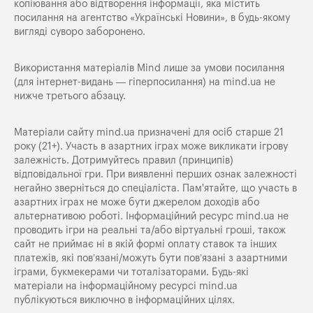
копіювання або відтворення інформації, яка містить
посилання на агентство «Українські Новини», в будь-якому
вигляді суворо заборонено.
Використання матеріалів Mind лише за умови посилання
(для інтернет-видань — гіперпосилання) на
mind.ua
не
нижче третього абзацу.
Матеріали сайту mind.ua призначені для осіб старше 21
року (21+). Участь в азартних іграх може викликати ігрову
залежність. Дотримуйтесь правил (принципів)
відповідальної гри. При виявленні перших ознак залежності
негайно зверніться до спеціаліста. Пам'ятайте, що участь в
азартних іграх не може бути джерелом доходів або
альтернативою роботі. Інформаційний ресурс mind.ua не
проводить ігри на реальні та/або віртуальні гроші, також
сайт не приймає ні в якій формі оплату ставок та інших
платежів, які пов’язані/можуть бути пов’язані з азартними
іграми, букмекерами чи тоталізаторами. Будь-які
матеріали на інформаційному ресурсі mind.ua
публікуються виключно в інформаційних цілях.