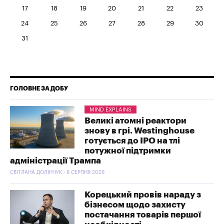
17
18
19
20
21
22
23
24
25
26
27
28
29
30
31
ГОЛОВНЕ ЗА ДОБУ
MIND EXPLAINS
Великі атомні реактори
знову в грі. Westinghouse
готується до IPO на тлі
потужної підтримки
адміністрації Трампа
СВІТЛАНА ДОЛІНЧУК - 6 СЕРПНЯ 2026
Корецький провів нараду з
бізнесом щодо захисту
постачання товарів першої