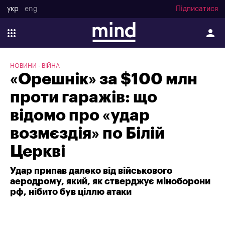
укр
eng
Підписатися
НОВИНИ
ВІЙНА
«Орешнік» за $100 млн
проти гаражів: що
відомо про «удар
возмєздія» по Білій
Церкві
Удар припав далеко від військового
аеродрому, який, як стверджує міноборони
рф, нібито був ціллю атаки