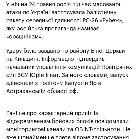
У ніч на 24 травня росія під час масованої
атаки по Україні застосувала балістичну
ракету середньої дальності РС-26 «Рубеж»,
яку російська пропаганда називає
«орєшніком».
Удару було завдано по району Білої Церкви
на Київщині. Інформацію підтвердив
начальник управління комунікацій Повітряних
сил ЗСУ Юрій Ігнат. За його словами, запуск
здійснили з полігону Капустін Яр в
Астраханській області рф.
Раніше про характерний приліт із
відокремленням бойових блоків повідомляли
моніторингові канали та OSINT-спільноти. Це
вже щонайменше третє відоме застосування