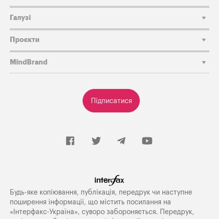
Галузі
Проєкти
MindBrand
Підписатися
Будь-яке копiювання, публiкацiя, передрук чи наступне
поширення iнформацiї, що мiстить посилання на
«Iнтерфакс-Україна», суворо забороняється. Передрук,