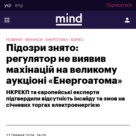
укр
eng
Підписатися
НОВИНИ
ФІНАНСИ
ЕНЕРГЕТИКА
БІЗНЕС
Підозри знято:
регулятор не виявив
махінацій на великому
аукціоні «Енергоатома»
НКРЕКП та європейські експерти
підтвердили відсутність інсайду та змов на
січневих торгах електроенергією
27 ТРАВНЯ 2026, 18:05