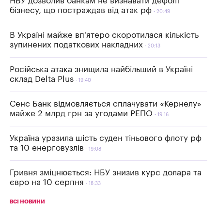
НБУ дозволив банкам не визнавати дефолт
бізнесу, що постраждав від атак рф
20:49
В Україні майже вп'ятеро скоротилася кількість
зупинених податкових накладних
20:13
Російська атака знищила найбільший в Україні
склад Delta Plus
19:40
Сенс Банк відмовляється сплачувати «Кернелу»
майже 2 млрд грн за угодами РЕПО
19:16
Україна уразила шість суден тіньового флоту рф
та 10 енерговузлів
19:08
Гривня зміцнюється: НБУ знизив курс долара та
євро на 10 серпня
18:33
ВСІ НОВИНИ