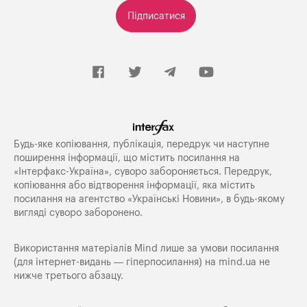
Підписатися
Будь-яке копiювання, публiкацiя, передрук чи наступне
поширення iнформацiї, що мiстить посилання на
«Iнтерфакс-Україна», суворо забороняється. Передрук,
копіювання або відтворення інформації, яка містить
посилання на агентство «Українські Новини», в будь-якому
вигляді суворо заборонено.
Використання матеріалів Mind лише за умови посилання
(для інтернет-видань — гіперпосилання) на
mind.ua
не
нижче третього абзацу.