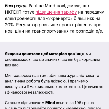
Бекграунд.
Раніше Mind повідомляв, що
НКРЕКП готує
підвищення тарифу
на передачу
електроенергії для «Укренерго» більш ніж на
20%. Регулятор розгляне проєкт рішення про
нові ціни на транспортування та розподіл е/е.
Якщо ви дочитали цей матеріал до кінця
, ми
сподіваємось, що це значить, що він був корисним
для вас.
Ми працюємо над тим, аби наша журналістська та
аналітична робота була якісною, і прагнемо
виконувати її максимально компетентно. Це вимагає
і фінансової незалежності.
Станьте підписником
Mind
всього за 196 грн на
місяць та підтримайте розвиток незалежної ділової