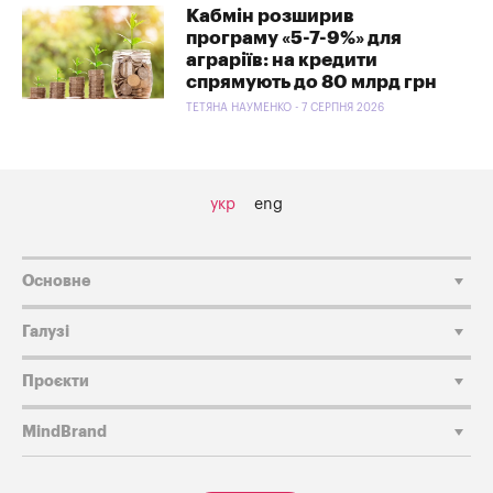
Кабмін розширив
програму «5-7-9%» для
аграріїв: на кредити
спрямують до 80 млрд грн
ТЕТЯНА НАУМЕНКО - 7 СЕРПНЯ 2026
укр
eng
Основне
Галузі
Проєкти
MindBrand