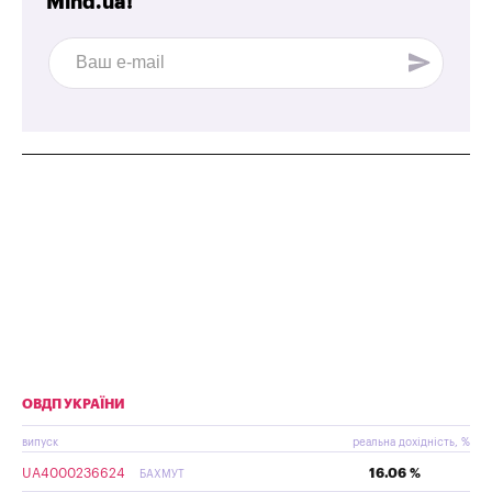
Mind.ua!
ОВДП УКРАЇНИ
випуск
реальна дохідність, %
UA4000236624
16.06 %
БАХМУТ