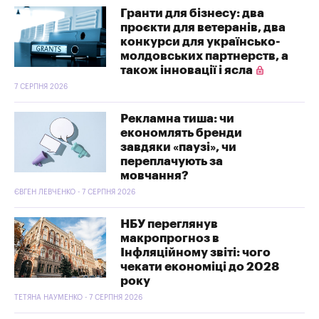
Гранти для бізнесу: два
проєкти для ветеранів, два
конкурси для українсько-
молдовських партнерств, а
також інновації і ясла
7 СЕРПНЯ 2026
Рекламна тиша: чи
економлять бренди
завдяки «паузі», чи
переплачують за
мовчання?
ЄВГЕН ЛЕВЧЕНКО - 7 СЕРПНЯ 2026
НБУ переглянув
макропрогноз в
Інфляційному звіті: чого
чекати економіці до 2028
року
ТЕТЯНА НАУМЕНКО - 7 СЕРПНЯ 2026