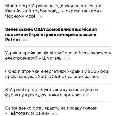
Bloomberg: Україна погодилася не атакувати
Каспійський трубопровід та окремі танкери в
Чорному морі
14:51
Зеленський: США домовилися щомісяця
постачати Україні ракети-перехоплювачі
Patriot
14:43
Україна пройшла пік літньої спеки без відключень
електроенергії – Шмигаль
14:32
Фонд підтримки енергетики України у 2025 році
профінансував 250 із 398 схвалених заявок
13:31
В Україні продовжують знижуватися ціни на
фуражну кукурудзу нового врожаю
12:43
Свириденко розглядають на посаду голови
«Нафтогазу України»
11:46