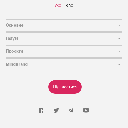
укр
eng
Основне
Галузі
Проєкти
MindBrand
Підписатися