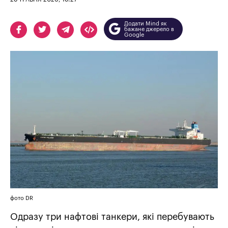
Додати Mind як
бажане джерело в
Google
фото DR
Одразу три нафтові танкери, які перебувають