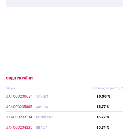
ОВДП УКРАЇНИ
випуск
реальна дохідність, %
UA4000236624
16.06 %
БАХМУТ
UA4000235865
15.77 %
АЛУШТА
UA4000233704
15.77 %
НОВИЙ СВІТ
UA4000234223
15.74 %
ЛІВАДІЯ