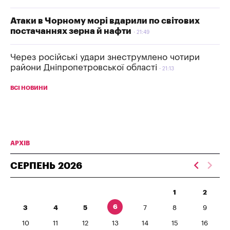
Атаки в Чорному морі вдарили по світових
постачаннях зерна й нафти
21:49
Через російські удари знеструмлено чотири
райони Дніпропетровської області
21:13
ВСІ НОВИНИ
АРХІВ
СЕРПЕНЬ
2026
1
2
6
3
4
5
7
8
9
10
11
12
13
14
15
16