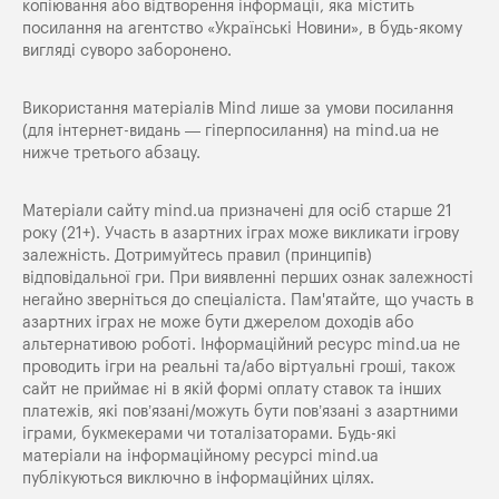
копіювання або відтворення інформації, яка містить
посилання на агентство «Українські Новини», в будь-якому
вигляді суворо заборонено.
Використання матеріалів Mind лише за умови посилання
(для інтернет-видань — гіперпосилання) на
mind.ua
не
нижче третього абзацу.
Матеріали сайту mind.ua призначені для осіб старше 21
року (21+). Участь в азартних іграх може викликати ігрову
залежність. Дотримуйтесь правил (принципів)
відповідальної гри. При виявленні перших ознак залежності
негайно зверніться до спеціаліста. Пам'ятайте, що участь в
азартних іграх не може бути джерелом доходів або
альтернативою роботі. Інформаційний ресурс mind.ua не
проводить ігри на реальні та/або віртуальні гроші, також
сайт не приймає ні в якій формі оплату ставок та інших
платежів, які пов’язані/можуть бути пов’язані з азартними
іграми, букмекерами чи тоталізаторами. Будь-які
матеріали на інформаційному ресурсі mind.ua
публікуються виключно в інформаційних цілях.