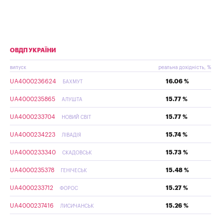
ОВДП УКРАЇНИ
випуск
реальна дохідність, %
UA4000236624
16.06 %
БАХМУТ
UA4000235865
15.77 %
АЛУШТА
UA4000233704
15.77 %
НОВИЙ СВІТ
UA4000234223
15.74 %
ЛІВАДІЯ
UA4000233340
15.73 %
СКАДОВСЬК
UA4000235378
15.48 %
ГЕНІЧЕСЬК
UA4000233712
15.27 %
ФОРОС
UA4000237416
15.26 %
ЛИСИЧАНСЬК