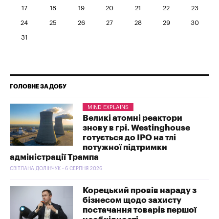
17
18
19
20
21
22
23
24
25
26
27
28
29
30
31
ГОЛОВНЕ ЗА ДОБУ
MIND EXPLAINS
Великі атомні реактори
знову в грі. Westinghouse
готується до IPO на тлі
потужної підтримки
адміністрації Трампа
СВІТЛАНА ДОЛІНЧУК - 6 СЕРПНЯ 2026
Корецький провів нараду з
бізнесом щодо захисту
постачання товарів першої