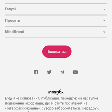
Галузі
Проєкти
MindBrand
Підписатися
Будь-яке копiювання, публiкацiя, передрук чи наступне
поширення iнформацiї, що мiстить посилання на
«Iнтерфакс-Україна», суворо забороняється. Передрук,