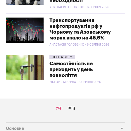
необхідності
АНАСТАСІЯ ГОЛОВЕНКО - 6 СЕРПНЯ 2026
Транспортування
нафтопродуктів рф у
Чорному та Азовському
морях впало на 45,6%
АНАСТАСІЯ ГОЛОВЕНКО - 6 СЕРПНЯ 2026
ТОЧКА ЗОРУ
Самостійність не
приходить у день
повноліття
ВІКТОРІЯ МІЗЕРНА - 6 СЕРПНЯ 2026
укр
eng
Основне