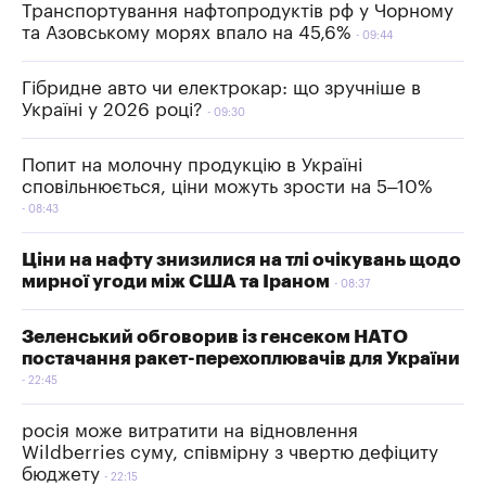
Транспортування нафтопродуктів рф у Чорному
та Азовському морях впало на 45,6%
09:44
Гібридне авто чи електрокар: що зручніше в
Україні у 2026 році?
09:30
Попит на молочну продукцію в Україні
сповільнюється, ціни можуть зрости на 5–10%
08:43
Ціни на нафту знизилися на тлі очікувань щодо
мирної угоди між США та Іраном
08:37
Зеленський обговорив із генсеком НАТО
постачання ракет-перехоплювачів для України
22:45
росія може витратити на відновлення
Wildberries суму, співмірну з чвертю дефіциту
бюджету
22:15