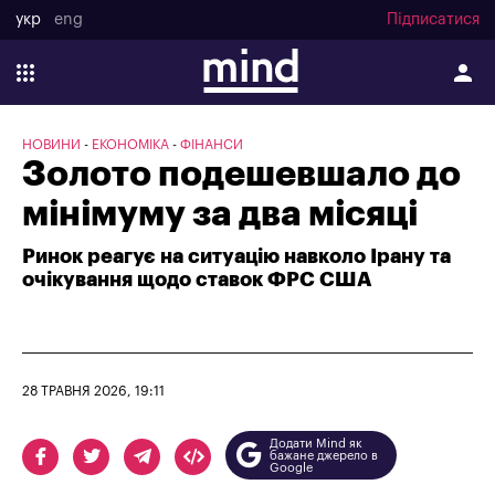
укр
eng
Підписатися
НОВИНИ
ЕКОНОМІКА
ФІНАНСИ
Золото подешевшало до
мінімуму за два місяці
Ринок реагує на ситуацію навколо Ірану та
очікування щодо ставок ФРС США
28 ТРАВНЯ 2026, 19:11
Додати Mind як
бажане джерело в
Google