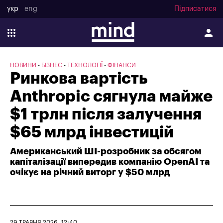
укр
eng
Підписатися
НОВИНИ
БІЗНЕС
ТЕХНОЛОГІЇ
ФІНАНСИ
Ринкова вартість
Anthropic сягнула майже
$1 трлн після залучення
$65 млрд інвестицій
Американський ШІ-розробник за обсягом
капіталізації випередив компанію OpenAI та
очікує на річний виторг у $50 млрд
29 ТРАВНЯ 2026, 12:40