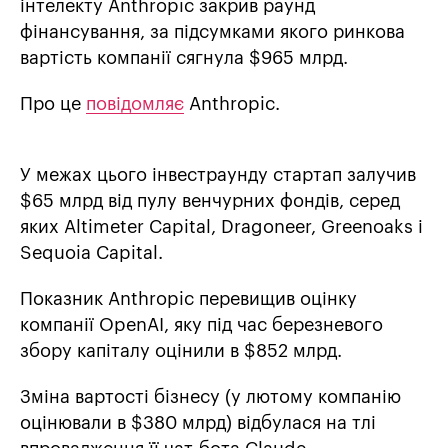
інтелекту Anthropic закрив раунд
фінансування, за підсумками якого ринкова
вартість компанії сягнула $965 млрд.
Про це
повідомляє
Anthropic.
У межах цього інвестраунду стартап залучив
$65 млрд від пулу венчурних фондів, серед
яких Altimeter Capital, Dragoneer, Greenoaks і
Sequoia Capital.
Показник Anthropic перевищив оцінку
компанії OpenAI, яку під час березневого
збору капіталу оцінили в $852 млрд.
Зміна вартості бізнесу (у лютому компанію
оцінювали в $380 млрд) відбулася на тлі