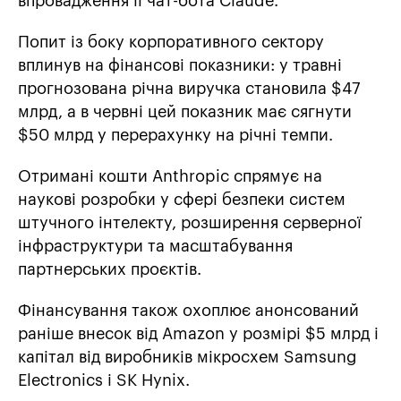
впровадження її чат-бота Claude.
Попит із боку корпоративного сектору
вплинув на фінансові показники: у травні
прогнозована річна виручка становила $47
млрд, а в червні цей показник має сягнути
$50 млрд у перерахунку на річні темпи.
Отримані кошти Anthropic спрямує на
наукові розробки у сфері безпеки систем
штучного інтелекту, розширення серверної
інфраструктури та масштабування
партнерських проєктів.
Фінансування також охоплює анонсований
раніше внесок від Amazon у розмірі $5 млрд і
капітал від виробників мікросхем Samsung
Electronics і SK Hynix.