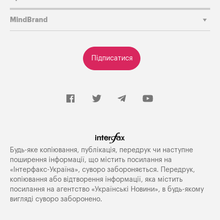
MindBrand
Підписатися
Будь-яке копiювання, публiкацiя, передрук чи наступне
поширення iнформацiї, що мiстить посилання на
«Iнтерфакс-Україна», суворо забороняється. Передрук,
копіювання або відтворення інформації, яка містить
посилання на агентство «Українські Новини», в будь-якому
вигляді суворо заборонено.