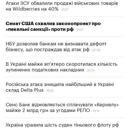
Атаки ЗСУ обвалили продажі військових товарів
на Wildberries на 40%
21:57
Сенат США схвалив законопроект про
«пекельні санкції» проти рф
21:17
НБУ дозволив банкам не визнавати дефолт
бізнесу, що постраждав від атак рф
20:49
В Україні майже вп'ятеро скоротилася кількість
зупинених податкових накладних
20:13
Російська атака знищила найбільший в Україні
склад Delta Plus
19:40
Сенс Банк відмовляється сплачувати «Кернелу»
майже 2 млрд грн за угодами РЕПО
19:16
Україна уразила шість суден тіньового флоту рф