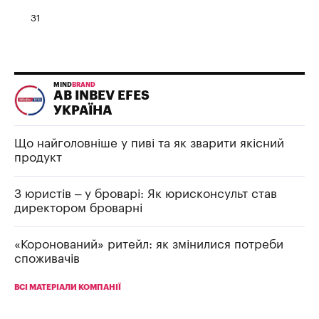
31
MIND
BRAND
AB INBEV EFES
УКРАЇНА
Що найголовніше у пиві та як зварити якісний
продукт
З юристів – у броварі: Як юрисконсульт став
директором броварні
«Коронований» ритейл: як змінилися потреби
споживачів
ВСІ МАТЕРІАЛИ КОМПАНІЇ