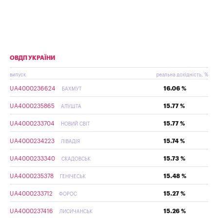
ОВДП УКРАЇНИ
випуск
реальна дохідність, %
UA4000236624
16.06 %
БАХМУТ
UA4000235865
15.77 %
АЛУШТА
UA4000233704
15.77 %
НОВИЙ СВІТ
UA4000234223
15.74 %
ЛІВАДІЯ
UA4000233340
15.73 %
СКАДОВСЬК
UA4000235378
15.48 %
ГЕНІЧЕСЬК
UA4000233712
15.27 %
ФОРОС
UA4000237416
15.26 %
ЛИСИЧАНСЬК