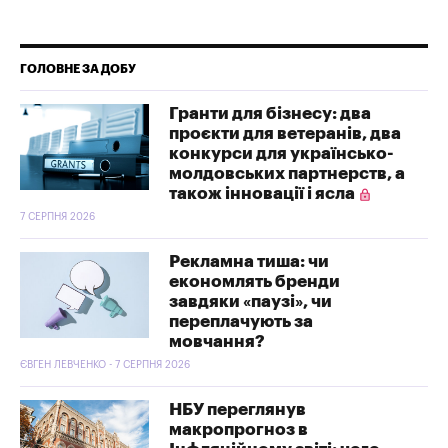
ГОЛОВНЕ ЗА ДОБУ
Гранти для бізнесу: два
проєкти для ветеранів, два
конкурси для українсько-
молдовських партнерств, а
також інновації і ясла
7 СЕРПНЯ 2026
Рекламна тиша: чи
економлять бренди
завдяки «паузі», чи
переплачують за
мовчання?
ЄВГЕН ЛЕВЧЕНКО - 7 СЕРПНЯ 2026
НБУ переглянув
макропрогноз в