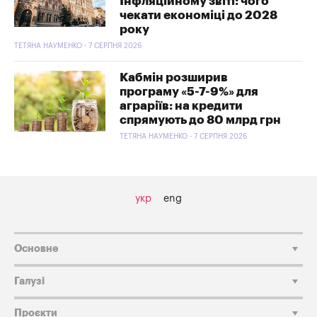
Інфляційному звіті: чого
чекати економіці до 2028
року
ТЕТЯНА НАУМЕНКО - 7 СЕРПНЯ 2026
Кабмін розширив
програму «5-7-9%» для
аграріїв: на кредити
спрямують до 80 млрд грн
ТЕТЯНА НАУМЕНКО - 7 СЕРПНЯ 2026
укр
eng
Основне
Галузі
Проєкти