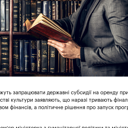
можуть запрацювати державні субсидії на оренду п
рстві культури заявляють, що наразі тривають фінал
твом фінансів, а політичне рішення про запуск про