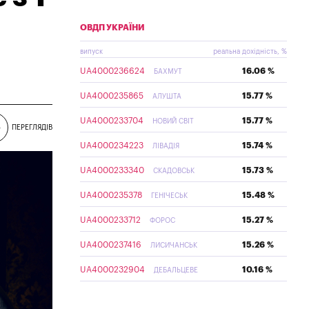
ОВДП УКРАЇНИ
випуск
реальна дохідність, %
UA4000236624
16.06 %
БАХМУТ
UA4000235865
15.77 %
АЛУШТА
UA4000233704
15.77 %
НОВИЙ СВІТ
5
ПЕРЕГЛЯДІВ
UA4000234223
15.74 %
ЛІВАДІЯ
UA4000233340
15.73 %
СКАДОВСЬК
UA4000235378
15.48 %
ГЕНІЧЕСЬК
UA4000233712
15.27 %
ФОРОС
UA4000237416
15.26 %
ЛИСИЧАНСЬК
UA4000232904
10.16 %
ДЕБАЛЬЦЕВЕ