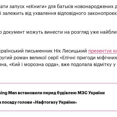
ати запуск «єКниги» для батьків новонароджених д
зі залежить від ухвалення відповідного законопроєк
що документ можуть винести на розгляд уже найбл
український письменник Нік Лисицький
презентує к
ругий роман великої серії «Епічні пригоди міфічних
ина, «Кий і морозна орда», вже подолала відмітку у
rning Man встановили перед будівлею МЗС України
 посаду голови «Нафтогазу України»