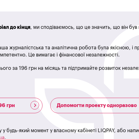
іал до кінця
, ми сподіваємось, що це значить, що він бу
ша журналістська та аналітична робота була якісною, і 
мпетентно. Це вимагає і фінансової незалежності.
ього за 196 грн на місяць та підтримайте розвиток незале
96 грн
Допомогти проекту одноразово
у у будь-який момент у власному кабінеті LIQPAY, або нап
ua
.