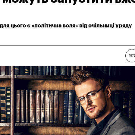
ля цього є «політична воля» від очільниці уряду
187