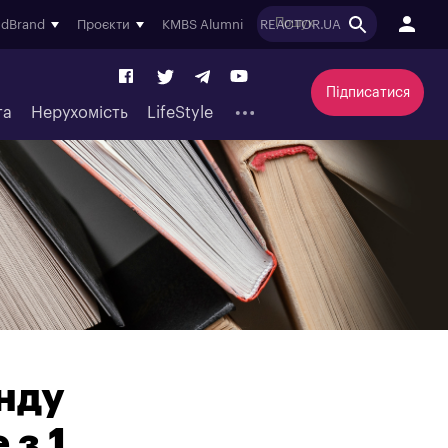
ndBrand
Проєкти
KMBS Alumni
REACTOR.UA
Підписатися
та
Нерухомість
LifeStyle
нду
 з 1