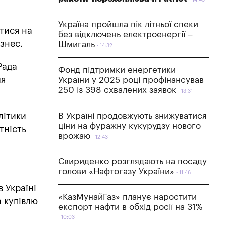
14:43
Україна пройшла пік літньої спеки
тися на
без відключень електроенергії –
ізнес.
Шмигаль
14:32
Рада
Фонд підтримки енергетики
ля
України у 2025 році профінансував
250 із 398 схвалених заявок
13:31
літики
В Україні продовжують знижуватися
ціни на фуражну кукурудзу нового
тність
врожаю
12:43
Свириденко розглядають на посаду
голови «Нафтогазу України»
11:46
 Україні
«КазМунайГаз» планує наростити
а купівлю
експорт нафти в обхід росії на 31%
10:03