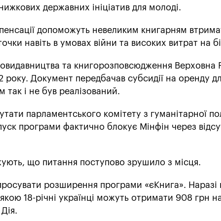
ижкових державних ініціатив для молоді.
омпенсації допоможуть невеликим книгарням втрима
точки навіть в умовах війни та високих витрат на б
говидавництва та книгорозповсюдження Верховна 
2 року. Документ передбачав субсидії на оренду д
 так і не був реалізований.
утати парламентського комітету з гуманітарної по
пуск програми фактично блокує Мінфін через відсу
жують, що питання поступово зрушило з місця.
росувати розширення програми «єКнига». Наразі в
якою 18-річні українці можуть отримати 908 грн н
Дія.