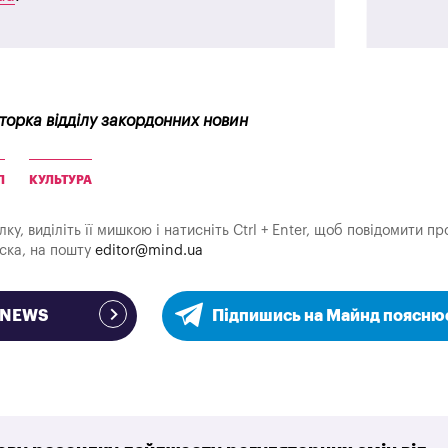
кторка відділу закордонних новин
Л
КУЛЬТУРА
у, виділіть її мишкою і натисніть Ctrl + Enter, щоб повідомити пр
аска, на пошту
editor@mind.ua
e NEWS
Підпишись на Майнд поясню