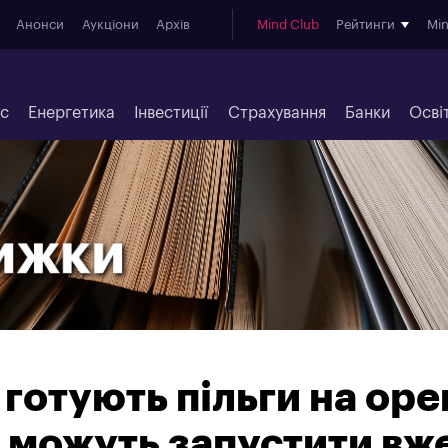
Анонси
Аукціони
Архів
Mind Club
Рейтинги
Mi
ес
Енергетика
Інвестиції
Страхування
Банки
Осві
готують пільги на оре
 можуть запустити вже