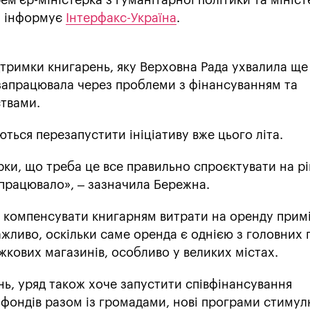
ем’єр-міністерка з гуманітарної політики та мініст
, інформує
Інтерфакс-Україна
.
тримки книгарень, яку Верховна Рада ухвалила ще
е запрацювала через проблеми з фінансуванням та
твами.
ються перезапустити ініціативу вже цього літа.
рки, що треба це все правильно спроєктувати на рі
працювало», – зазначила Бережна.
 компенсувати книгарням витрати на оренду прим
жливо, оскільки саме оренда є однією з головних
кових магазинів, особливо у великих містах.
ь, уряд також хоче запустити співфінансування
 фондів разом із громадами, нові програми стиму