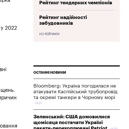
ерка
Рейтинг тендерних чемпіонів
Рейтинг надійності
забудовників
 у 2022
УСІ РЕЙТИНГИ
вні
ОСТАННІ НОВИНИ
Bloomberg: Україна погодилася не
іщень.
атакувати Каспійський трубопровід
 причин
та окремі танкери в Чорному морі
14:51
Зеленський: США домовилися
щомісяця постачати Україні
лювання
ракети-перехоплювачі Patriot