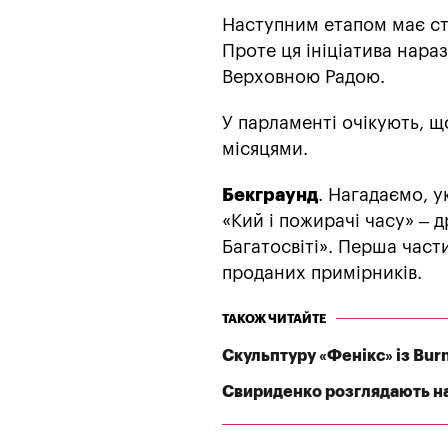
Наступним етапом має ст
Проте ця ініціатива нара
Верховною Радою.
У парламенті очікують, 
місяцями.
Бекграунд
. Нагадаємо, 
«Кий і пожирачі часу» – д
Багатосвіті». Перша част
проданих примірників.
ТАКОЖ ЧИТАЙТЕ
Скульптуру «Фенікс» із Bu
Свириденко розглядають на