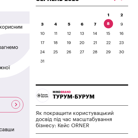
1
2
8
3
4
5
6
7
9
в корисним
10
11
12
13
14
15
16
17
18
19
20
21
22
23
прагнемо
24
25
26
27
28
29
30
31
жної
MIND
BRAND
ТУРУМ-БУРУМ
Як покращити користувацький
досвід під час масштабування
бізнесу: Кейс ORNER
исавши