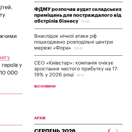
ітей.
ФДМУ розпочав аудит складських
ту
приміщень для постраждалого від
обстрілів бізнесу
10:00
ижчими
Внаслідок нічної атаки рф
пошкоджено розподільчі центри
мережі «Фора»
09:49
нигу
СЕО «Київстар»: компанія очікує
 героїв у
зростання чистого прибутку на 17-
 10 000
19% у 2026 році
09:41
ВСІ НОВИНИ
АРХІВ
СЕРПЕНЬ
2026