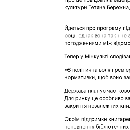
Про це повідомила віцепр
культури Тетяна Бережна
Йдеться про програму під
році, однак вона так і н
погодженнями між відомс
Тепер у Мінкульті сподіва
«Є політична воля прем’є
нормативки, щоб воно за
Держава планує частково
Для ринку це особливо ва
закриття незалежних книж
Окрім підтримки книгарен
поповнення бібліотечних