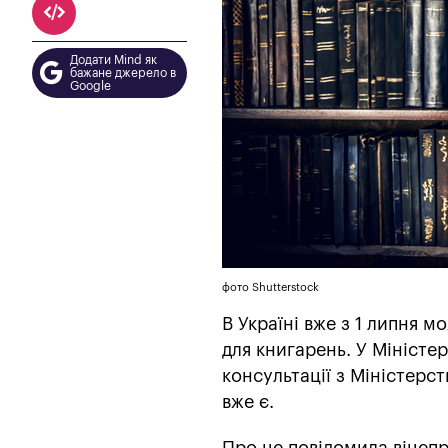
Додати Mind як
бажане джерело в
Google
фото Shutterstock
В Україні вже з 1 липня 
для книгарень. У Міністе
консультації з Міністерс
вже є.