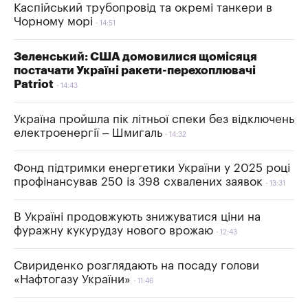
Каспійський трубопровід та окремі танкери в
Чорному морі
14:51
Зеленський: США домовилися щомісяця
постачати Україні ракети-перехоплювачі
Patriot
14:43
Україна пройшла пік літньої спеки без відключень
електроенергії – Шмигаль
14:32
Фонд підтримки енергетики України у 2025 році
профінансував 250 із 398 схвалених заявок
13:31
В Україні продовжують знижуватися ціни на
фуражну кукурудзу нового врожаю
12:43
Свириденко розглядають на посаду голови
«Нафтогазу України»
11:46