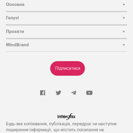
Основне
Галузі
Проєкти
MindBrand
Підписатися
Будь-яке копiювання, публiкацiя, передрук чи наступне
поширення iнформацiї, що мiстить посилання на