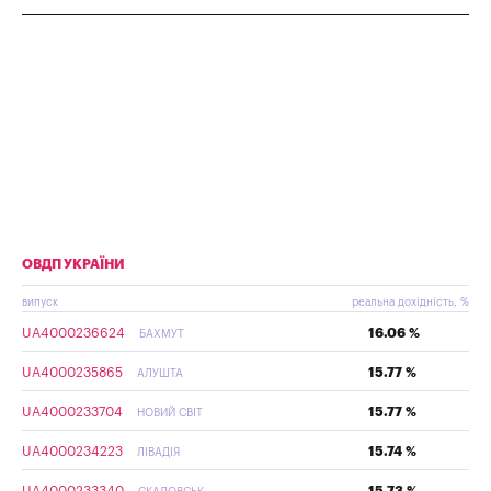
ОВДП УКРАЇНИ
випуск
реальна дохідність, %
UA4000236624
16.06 %
БАХМУТ
UA4000235865
15.77 %
АЛУШТА
UA4000233704
15.77 %
НОВИЙ СВІТ
UA4000234223
15.74 %
ЛІВАДІЯ