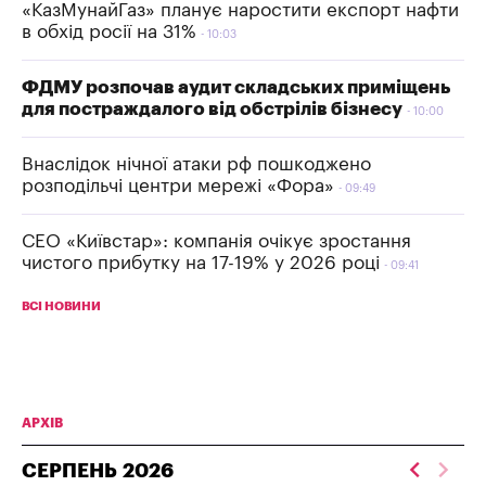
«КазМунайГаз» планує наростити експорт нафти
в обхід росії на 31%
10:03
ФДМУ розпочав аудит складських приміщень
для постраждалого від обстрілів бізнесу
10:00
Внаслідок нічної атаки рф пошкоджено
розподільчі центри мережі «Фора»
09:49
СЕО «Київстар»: компанія очікує зростання
чистого прибутку на 17-19% у 2026 році
09:41
ВСІ НОВИНИ
АРХІВ
СЕРПЕНЬ
2026