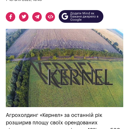
Додати Mind як
бажане джерело в
Google
Агрохолдинг «Кернел» за останній рік
розширив площу своїх орендованих