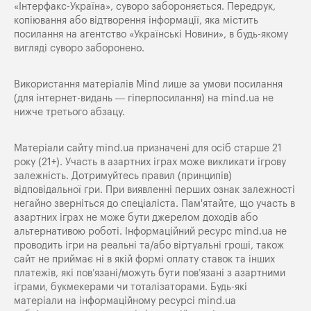
«Iнтерфакс-Україна», суворо забороняється. Передрук,
копіювання або відтворення інформації, яка містить
посилання на агентство «Українські Новини», в будь-якому
вигляді суворо заборонено.
Використання матеріалів Mind лише за умови посилання
(для інтернет-видань — гіперпосилання) на
mind.ua
не
нижче третього абзацу.
Матеріали сайту mind.ua призначені для осіб старше 21
року (21+). Участь в азартних іграх може викликати ігрову
залежність. Дотримуйтесь правил (принципів)
відповідальної гри. При виявленні перших ознак залежності
негайно зверніться до спеціаліста. Пам'ятайте, що участь в
азартних іграх не може бути джерелом доходів або
альтернативою роботі. Інформаційний ресурс mind.ua не
проводить ігри на реальні та/або віртуальні гроші, також
сайт не приймає ні в якій формі оплату ставок та інших
платежів, які пов’язані/можуть бути пов’язані з азартними
іграми, букмекерами чи тоталізаторами. Будь-які
матеріали на інформаційному ресурсі mind.ua