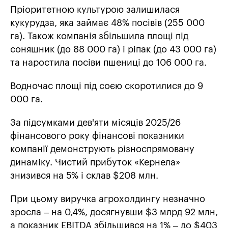
Пріоритетною культурою залишилася
кукурудза, яка займає 48% посівів (255 000
га). Також компанія збільшила площі під
соняшник (до 88 000 га) і ріпак (до 43 000 га)
та наростила посіви пшениці до 106 000 га.
Водночас площі під соєю скоротилися до 9
000 га.
За підсумками дев'яти місяців 2025/26
фінансового року фінансові показники
компанії демонструють різноспрямовану
динаміку. Чистий прибуток «Кернела»
знизився на 5% і склав $208 млн.
При цьому виручка агрохолдингу незначно
зросла – на 0,4%, досягнувши $3 млрд 92 млн,
а показник EBITDA збільшився на 1% – до $403