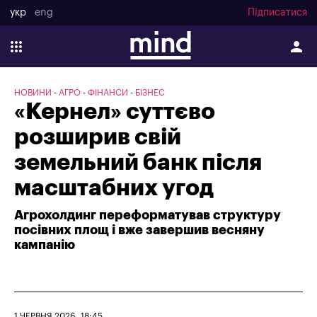
укр
eng
Підписатися
НОВИНИ
АГРО
ФІНАНСИ
БІЗНЕС
«Кернел» суттєво
розширив свій
земельний банк після
масштабних угод
Агрохолдинг переформатував структуру
посівних площ і вже завершив весняну
кампанію
1 ЧЕРВНЯ 2026, 18:45