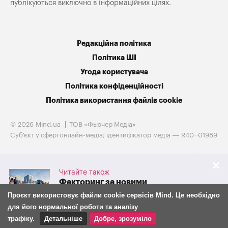
публікуються виключно в інформаційних цілях.
Редакційна політика
Політика ШІ
Угода користувача
Політика конфіденційності
Політика використання файлів cookie
© 2026 Mind.ua
ТОВ «Фьючер Медiа»
Cуб'єкт у сфері онлайн-медіа; ідентифікатор медіа — R40−01989
Читайте також
Факторинг за новими
правилами: що з 30 липня
Проєкт використовує файли cookie сервісів Mind. Це необхідно
змінилося для бізнесу та
для його нормальної роботи та аналізу
фінансових компаній
трафіку.
Детальніше
Добре, зрозуміло