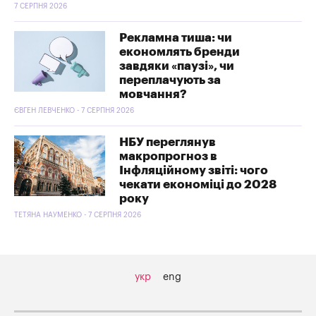
7 СЕРПНЯ 2026
Рекламна тиша: чи
економлять бренди
завдяки «паузі», чи
переплачують за
мовчання?
ЄВГЕН ЛЕВЧЕНКО - 7 СЕРПНЯ 2026
НБУ переглянув
макропрогноз в
Інфляційному звіті: чого
чекати економіці до 2028
року
ТЕТЯНА НАУМЕНКО - 7 СЕРПНЯ 2026
укр
eng