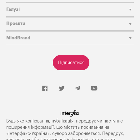
Галузі
Проєкти
MindBrand
Підписатися
Будь-яке копiювання, публiкацiя, передрук чи наступне
поширення iнформацiї, що мiстить посилання на
«Iнтерфакс-Україна», суворо забороняється. Передрук,
копіювання або відтворення інформації, яка містить