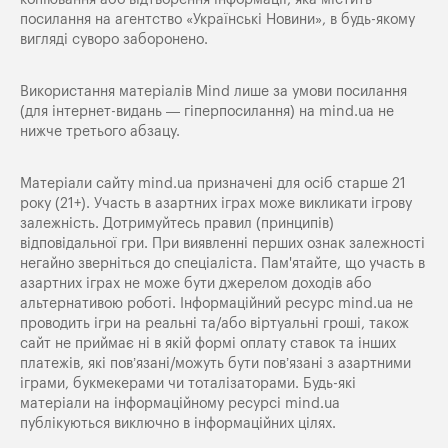
посилання на агентство «Українські Новини», в будь-якому
вигляді суворо заборонено.
Використання матеріалів Mind лише за умови посилання
(для інтернет-видань — гіперпосилання) на
mind.ua
не
нижче третього абзацу.
Матеріали сайту mind.ua призначені для осіб старше 21
року (21+). Участь в азартних іграх може викликати ігрову
залежність. Дотримуйтесь правил (принципів)
відповідальної гри. При виявленні перших ознак залежності
негайно зверніться до спеціаліста. Пам'ятайте, що участь в
азартних іграх не може бути джерелом доходів або
альтернативою роботі. Інформаційний ресурс mind.ua не
проводить ігри на реальні та/або віртуальні гроші, також
сайт не приймає ні в якій формі оплату ставок та інших
платежів, які пов’язані/можуть бути пов’язані з азартними
іграми, букмекерами чи тоталізаторами. Будь-які
матеріали на інформаційному ресурсі mind.ua
публікуються виключно в інформаційних цілях.