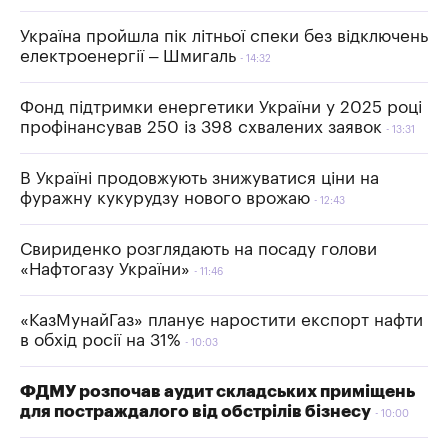
Україна пройшла пік літньої спеки без відключень
електроенергії – Шмигаль
14:32
Фонд підтримки енергетики України у 2025 році
профінансував 250 із 398 схвалених заявок
13:31
В Україні продовжують знижуватися ціни на
фуражну кукурудзу нового врожаю
12:43
Свириденко розглядають на посаду голови
«Нафтогазу України»
11:46
«КазМунайГаз» планує наростити експорт нафти
в обхід росії на 31%
10:03
ФДМУ розпочав аудит складських приміщень
для постраждалого від обстрілів бізнесу
10:00