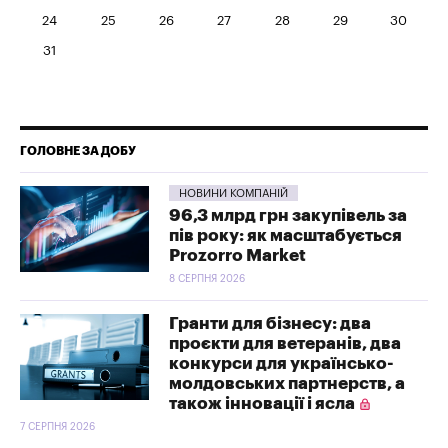
24
25
26
27
28
29
30
31
ГОЛОВНЕ ЗА ДОБУ
НОВИНИ КОМПАНІЙ
96,3 млрд грн закупівель за
пів року: як масштабується
Prozorro Market
8 СЕРПНЯ 2026
Гранти для бізнесу: два
проєкти для ветеранів, два
конкурси для українсько-
молдовських партнерств, а
також інновації і ясла
7 СЕРПНЯ 2026