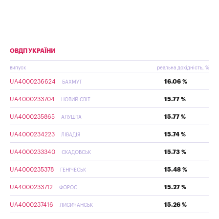
ОВДП УКРАЇНИ
випуск
реальна дохідність, %
UA4000236624
16.06 %
БАХМУТ
UA4000233704
15.77 %
НОВИЙ СВІТ
UA4000235865
15.77 %
АЛУШТА
UA4000234223
15.74 %
ЛІВАДІЯ
UA4000233340
15.73 %
СКАДОВСЬК
UA4000235378
15.48 %
ГЕНІЧЕСЬК
UA4000233712
15.27 %
ФОРОС
UA4000237416
15.26 %
ЛИСИЧАНСЬК