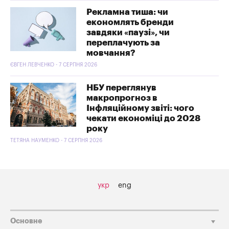
Рекламна тиша: чи
економлять бренди
завдяки «паузі», чи
переплачують за
мовчання?
ЄВГЕН ЛЕВЧЕНКО - 7 СЕРПНЯ 2026
НБУ переглянув
макропрогноз в
Інфляційному звіті: чого
чекати економіці до 2028
року
ТЕТЯНА НАУМЕНКО - 7 СЕРПНЯ 2026
укр
eng
Основне