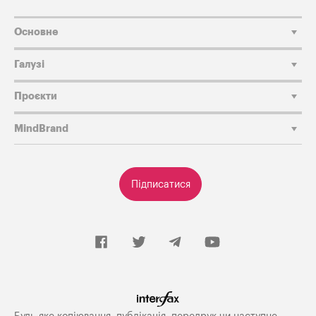
Основне
Галузі
Проєкти
MindBrand
Підписатися