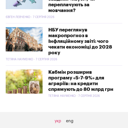
переплачують за
мовчання?
ЄВГЕН ЛЕВЧЕНКО - 7 СЕРПНЯ 2026
НБУ переглянув
макропрогноз в
Інфляційному звіті: чого
чекати економіці до 2028
року
ТЕТЯНА НАУМЕНКО - 7 СЕРПНЯ 2026
Кабмін розширив
програму «5-7-9%» для
аграріїв: на кредити
спрямують до 80 млрд грн
ТЕТЯНА НАУМЕНКО - 7 СЕРПНЯ 2026
укр
eng