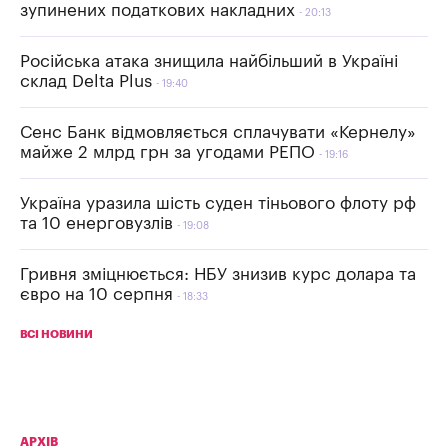
зупинених податкових накладних
20:13
Російська атака знищила найбільший в Україні
склад Delta Plus
19:40
Сенс Банк відмовляється сплачувати «Кернелу»
майже 2 млрд грн за угодами РЕПО
19:16
Україна уразила шість суден тіньового флоту рф
та 10 енерговузлів
19:08
Гривня зміцнюється: НБУ знизив курс долара та
євро на 10 серпня
18:33
ВСІ НОВИНИ
АРХІВ