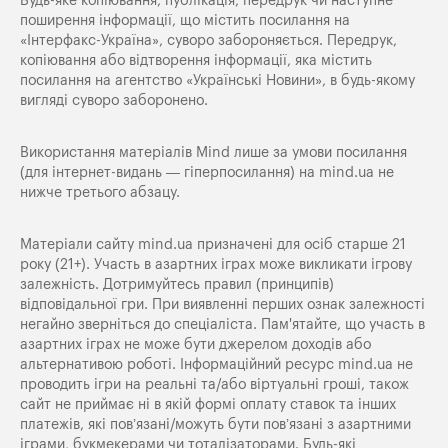
Будь-яке копiювання, публiкацiя, передрук чи наступне
поширення iнформацiї, що мiстить посилання на
«Iнтерфакс-Україна», суворо забороняється. Передрук,
копіювання або відтворення інформації, яка містить
посилання на агентство «Українські Новини», в будь-якому
вигляді суворо заборонено.
Використання матеріалів Mind лише за умови посилання
(для інтернет-видань — гіперпосилання) на
mind.ua
не
нижче третього абзацу.
Матеріали сайту mind.ua призначені для осіб старше 21
року (21+). Участь в азартних іграх може викликати ігрову
залежність. Дотримуйтесь правил (принципів)
відповідальної гри. При виявленні перших ознак залежності
негайно зверніться до спеціаліста. Пам'ятайте, що участь в
азартних іграх не може бути джерелом доходів або
альтернативою роботі. Інформаційний ресурс mind.ua не
проводить ігри на реальні та/або віртуальні гроші, також
сайт не приймає ні в якій формі оплату ставок та інших
платежів, які пов’язані/можуть бути пов’язані з азартними
іграми, букмекерами чи тоталізаторами. Будь-які