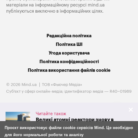
матеріали на інформаційному ресурсі mind.ua
публікуються виключно в інформаційних цілях.
Редакційна політика
Політика ШІ
Угода користувача
Політика конфіденційності
Політика використання файлів cookie
© 2026 Mind.ua
ТОВ «Фьючер Медiа»
Cуб'єкт у сфері онлайн-медіа; ідентифікатор медіа — R40−01989
Читайте також
Великі атомні реактори знову в
грі. Westinghouse готується до
Проєкт використовує файли cookie сервісів Mind. Це необхідно
IPO на тлі потужної підтримки
для його нормальної роботи та аналізу
адміністрації Трампа