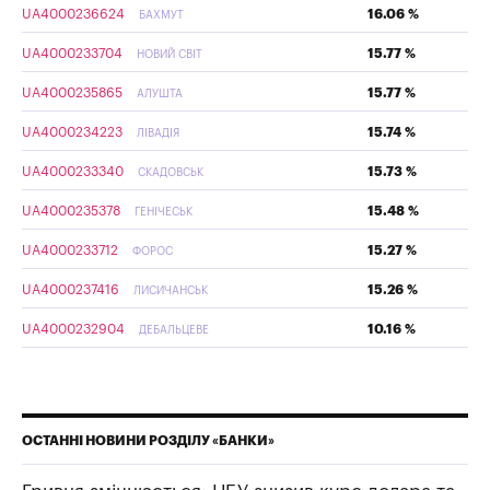
UA4000236624
16.06 %
БАХМУТ
UA4000233704
15.77 %
НОВИЙ СВІТ
UA4000235865
15.77 %
АЛУШТА
UA4000234223
15.74 %
ЛІВАДІЯ
UA4000233340
15.73 %
СКАДОВСЬК
UA4000235378
15.48 %
ГЕНІЧЕСЬК
UA4000233712
15.27 %
ФОРОС
UA4000237416
15.26 %
ЛИСИЧАНСЬК
UA4000232904
10.16 %
ДЕБАЛЬЦЕВЕ
ОСТАННІ НОВИНИ РОЗДІЛУ «БАНКИ»