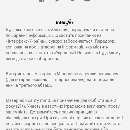
Будь-яке копiювання, публiкацiя, передрук чи наступне
поширення iнформацiї, що мiстить посилання на
«Iнтерфакс-Україна», суворо забороняється. Передрук,
копіювання або відтворення інформації, яка містить
посилання на агентство «Українські Новини», в будь-якому
вигляді суворо заборонено.
Використання матеріалів Mind лише за умови посилання
(для інтернет-видань — гіперпосилання) на
mind.ua
не
нижче третього абзацу.
Матеріали сайту mind.ua призначені для осіб старше 21
року (21+). Участь в азартних іграх може викликати ігрову
залежність. Дотримуйтесь правил (принципів)
відповідальної гри. При виявленні перших ознак залежності
негайно зверніться до спеціаліста. Пам'ятайте, що участь в
азартних іграх не може бути джерелом доходів або