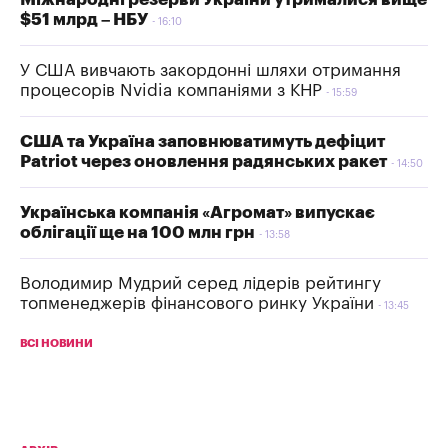
$51 млрд – НБУ
16:10
У США вивчають закордонні шляхи отримання
процесорів Nvidia компаніями з КНР
15:59
США та Україна заповнюватимуть дефіцит
Patriot через оновлення радянських ракет
14:50
Українська компанія «Агромат» випускає
облігації ще на 100 млн грн
13:58
Володимир Мудрий серед лідерів рейтингу
топменеджерів фінансового ринку України
13:45
ВСІ НОВИНИ