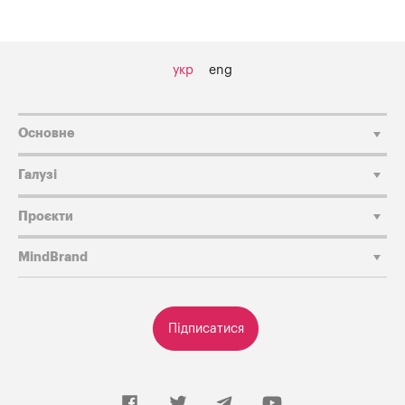
укр
eng
Основне
Галузі
Проєкти
MindBrand
Підписатися