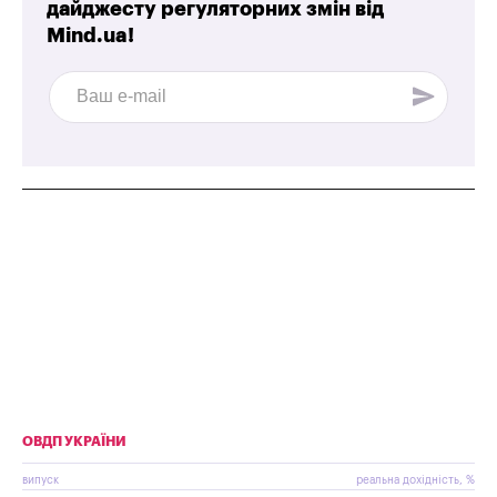
дайджесту регуляторних змін від
Mind.ua!
ОВДП УКРАЇНИ
випуск
реальна дохідність, %