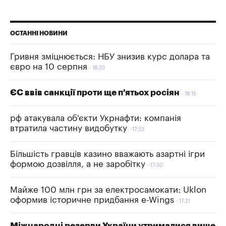
ОСТАННІ НОВИНИ
Гривня зміцнюється: НБУ знизив курс долара та
євро на 10 серпня
18:33
ЄС ввів санкції проти ще п'ятьох росіян
18:15
рф атакувала об'єкти Укрнафти: компанія
втратила частину видобутку
17:33
Більшість гравців казино вважають азартні ігри
формою дозвілля, а не заробітку
17:30
Майже 100 млн грн за електросамокати: Uklon
оформив історичне придбання e-Wings
17:21
Міжнародні резерви України утрималися вище