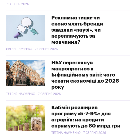
7 СЕРПНЯ 2026
Рекламна тиша: чи
економлять бренди
завдяки «паузі», чи
переплачують за
мовчання?
ЄВГЕН ЛЕВЧЕНКО - 7 СЕРПНЯ 2026
НБУ переглянув
макропрогноз в
Інфляційному звіті: чого
чекати економіці до 2028
року
ТЕТЯНА НАУМЕНКО - 7 СЕРПНЯ 2026
Кабмін розширив
програму «5-7-9%» для
аграріїв: на кредити
спрямують до 80 млрд грн
ТЕТЯНА НАУМЕНКО - 7 СЕРПНЯ 2026