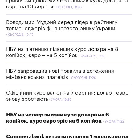
Гривня зміцнюється: НБУ знизив курс долара та
євро на 10 серпня
СЬОГОДНІ, 18:33
Володимир Мудрий серед лідерів рейтингу
топменеджерів фінансового ринку України
СЬОГОДНІ, 13:45
НБУ на п'ятницю підвищив курс долара на 8
копійок, євро – на 5 копійок
СЬОГОДНІ, 12:01
НБУ запровадив нові правила відстеження
міжбанківських платежів
СЬОГОДНІ, 11:26
Офіційний курс валют на 7 серпня: долар і євро
знову зростають
УЧОРА, 18:28
НБУ на четвер знизив курс долара на 6
копійок, курс євро зріс на 9 копійок
УЧОРА, 11:22
Commerzbank витратить понад 1 млрд євро на