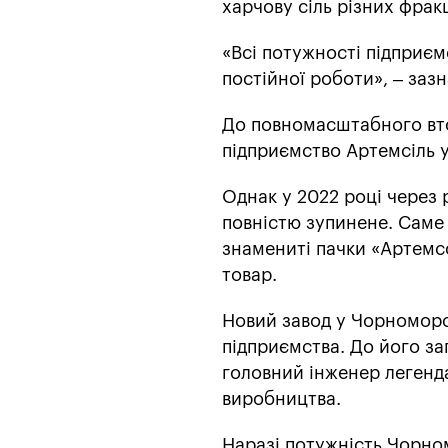
харчову сіль різних фрак
«Всі потужності підприєм
постійної роботи», – заз
До повномасштабного вто
підприємство Артемсіль у
Однак у 2022 році через 
повністю зупинене. Саме 
знамениті пачки «Артемс
товар.
Новий завод у Чорноморс
підприємства. До його за
головний інженер легенд
виробництва.
Наразі потужність Чорно