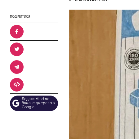
ПОДІЛИТИСЯ
Додати Mind як
бажане джерело в
Google