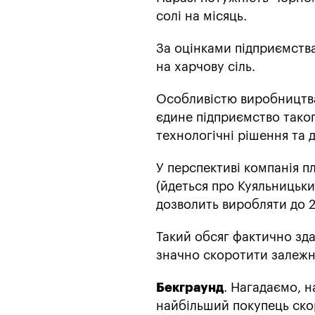
солі на місяць.
За оцінками підприємств
на харчову сіль.
Особливістю виробництва 
єдине підприємство таког
технологічні рішення та д
У перспективі компанія п
(йдеться про Куяльницьки
дозволить виробляти до 2
Такий обсяг фактично зда
значно скоротити залежні
Бекграунд
. Нагадаємо, 
найбільший покупець скор