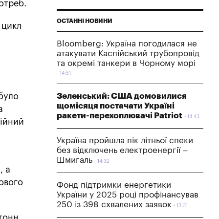
отреб.
ОСТАННІ НОВИНИ
 цикл
Bloomberg: Україна погодилася не
атакувати Каспійський трубопровід
та окремі танкери в Чорному морі
14:51
 було
Зеленський: США домовилися
щомісяця постачати Україні
а
ракети-перехоплювачі Patriot
14:43
ційний
Україна пройшла пік літньої спеки
без відключень електроенергії –
Шмигаль
14:32
, а
ового
Фонд підтримки енергетики
України у 2025 році профінансував
250 із 398 схвалених заявок
13:31
 тонн