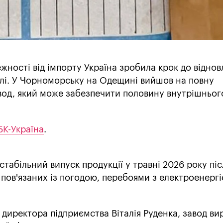
ежності від імпорту Україна зробила крок до відно
лі. У Чорноморську на Одещині вийшов на повну
вод, який може забезпечити половину внутрішньог
БК-Україна
.
табільний випуск продукції у травні 2026 року піс
, пов'язаних із погодою, перебоями з електроенергі
директора підприємства Віталія Руденка, завод ви