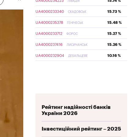
UA4000234223
15.74 %
ЛІВАДІЯ
UA4000233340
15.73 %
СКАДОВСЬК
UA4000235378
15.48 %
ГЕНІЧЕСЬК
UA4000233712
15.27 %
ФОРОС
UA4000237416
15.26 %
ЛИСИЧАНСЬК
UA4000232904
10.16 %
ДЕБАЛЬЦЕВЕ
Рейтинг надійності банків
України 2026
Інвестиційний рейтинг – 2025