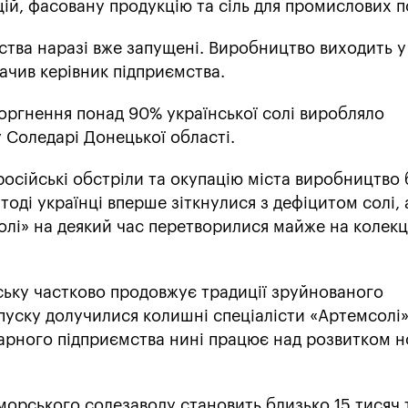
цій, фасовану продукцію та сіль для промислових п
ства наразі вже запущені. Виробництво виходить у
начив керівник підприємства.
ргнення понад 90% української солі виробляло
 Соледарі Донецької області.
російські обстріли та окупацію міста виробництво
тоді українці вперше зіткнулися з дефіцитом солі, 
олі» на деякий час перетворилися майже на колек
ьку частково продовжує традиції зруйнованого
пуску долучилися колишні спеціалісти «Артемсолі»
арного підприємства нині працює над розвитком н
морського солезаводу становить близько 15 тисяч