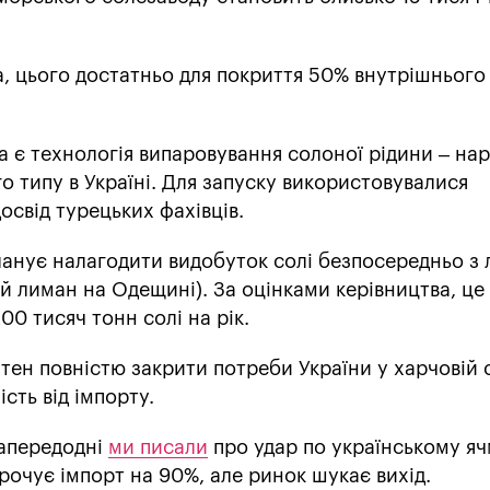
а, цього достатньо для покриття 50% внутрішнього
є технологія випаровування солоної рідини – нар
о типу в Україні. Для запуску використовувалися
освід турецьких фахівців.
ланує налагодити видобуток солі безпосередньо з
й лиман на Одещині). За оцінками керівництва, це
00 тисяч тонн солі на рік.
тен повністю закрити потреби України у харчовій с
сть від імпорту.
напередодні
ми писали
про удар по українському я
очує імпорт на 90%, але ринок шукає вихід.