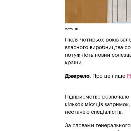
фото DR
Після чотирьох років зал
власного виробництва со
потужність новий солеза
країни.
Джерело
. Про це пише
Р
Підприємство розпочало с
кількох місяців затримок
нестачею спеціалістів.
За словами генерального 