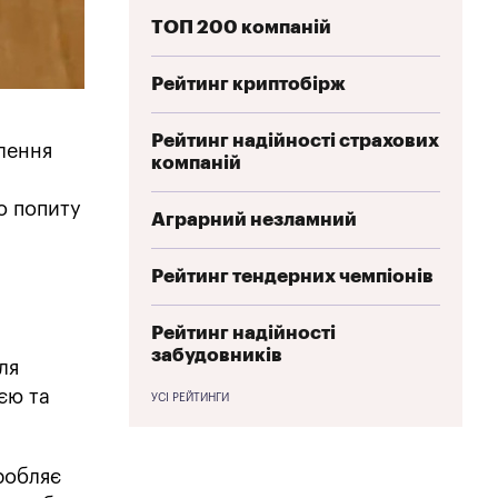
ТОП 200 компаній
Рейтинг криптобірж
Рейтинг надійності страхових
влення
компаній
о попиту
Аграрний незламний
Рейтинг тендерних чемпіонів
Рейтинг надійності
забудовників
ля
єю та
УСІ РЕЙТИНГИ
робляє