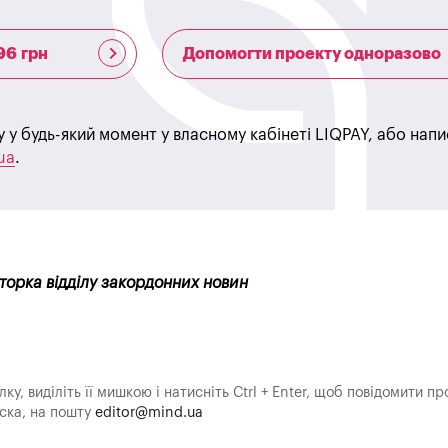
96 грн
Допомогти проекту одноразово
у у будь-який момент у власному кабінеті LIQPAY, або нап
ua
.
кторка відділу закордонних новин
у, виділіть її мишкою і натисніть Ctrl + Enter, щоб повідомити пр
аска, на пошту
editor@mind.ua