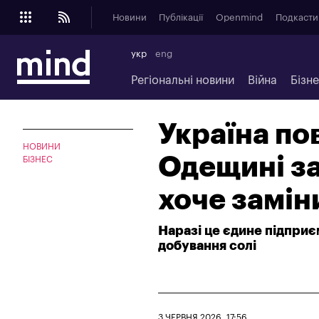
Новини
Публікації
Openmind
Подкасти
укр
eng
Регіональні новини
Війна
Бізн
Україна пов
НОВИНИ
Одещині за
БІЗНЕС
хоче замін
Наразі це єдине підприєм
добування солі
3 ЧЕРВНЯ 2026, 17:56