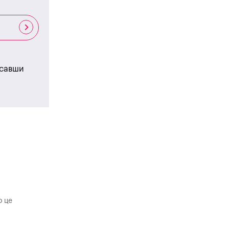
исавши
о це