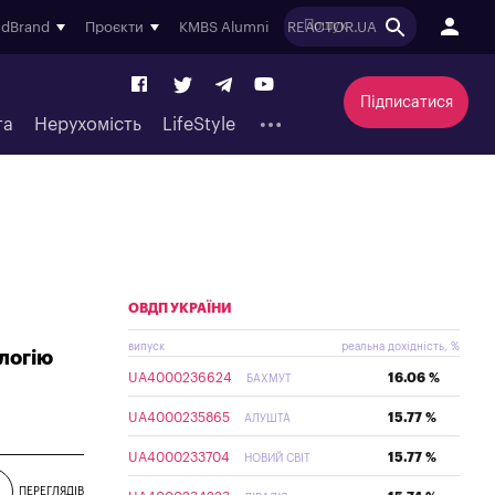
ndBrand
Проєкти
KMBS Alumni
REACTOR.UA
Підписатися
та
Нерухомість
LifeStyle
а
ОВДП УКРАЇНИ
випуск
реальна дохідність, %
ологію
UA4000236624
16.06 %
БАХМУТ
UA4000235865
15.77 %
АЛУШТА
UA4000233704
15.77 %
НОВИЙ СВІТ
ПЕРЕГЛЯДІВ