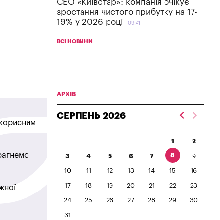
СЕО «Київстар»: компанія очікує
зростання чистого прибутку на 17-
19% у 2026 році
09:41
ВСІ НОВИНИ
АРХІВ
СЕРПЕНЬ
2026
в корисним
1
2
прагнемо
8
3
4
5
6
7
9
10
11
12
13
14
15
16
17
18
19
20
21
22
23
жної
24
25
26
27
28
29
30
31