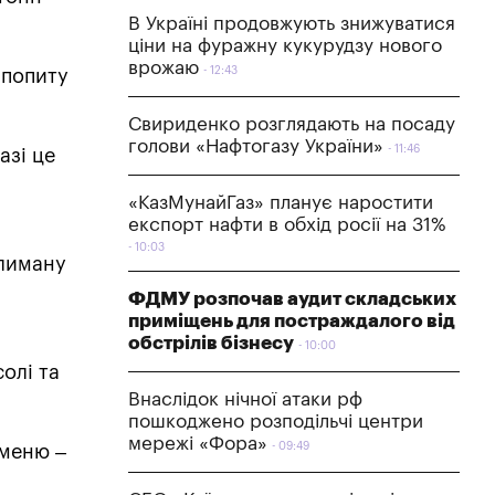
В Україні продовжують знижуватися
ціни на фуражну кукурудзу нового
врожаю
12:43
 попиту
Свириденко розглядають на посаду
голови «Нафтогазу України»
11:46
азі це
«КазМунайГаз» планує наростити
експорт нафти в обхід росії на 31%
10:03
 лиману
ФДМУ розпочав аудит складських
приміщень для постраждалого від
обстрілів бізнесу
10:00
олі та
Внаслідок нічної атаки рф
пошкоджено розподільчі центри
мережі «Фора»
09:49
чменю –