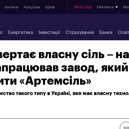
Анонси
Аукціони
Архів
Mind Club
Рейтинги
Mi
ес
Енергетика
Інвестиції
Страхування
Банки
Осві
ертає власну сіль – н
працював завод, який
ити «Артемсіль»
ство такого типу в Україні, яке має власну техн
1618