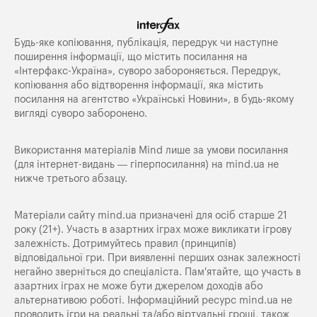
Будь-яке копiювання, публiкацiя, передрук чи наступне
поширення iнформацiї, що мiстить посилання на
«Iнтерфакс-Україна», суворо забороняється. Передрук,
копіювання або відтворення інформації, яка містить
посилання на агентство «Українські Новини», в будь-якому
вигляді суворо заборонено.
Використання матеріалів Mind лише за умови посилання
(для інтернет-видань — гіперпосилання) на
mind.ua
не
нижче третього абзацу.
Матеріали сайту mind.ua призначені для осіб старше 21
року (21+). Участь в азартних іграх може викликати ігрову
залежність. Дотримуйтесь правил (принципів)
відповідальної гри. При виявленні перших ознак залежності
негайно зверніться до спеціаліста. Пам'ятайте, що участь в
азартних іграх не може бути джерелом доходів або
альтернативою роботі. Інформаційний ресурс mind.ua не
проводить ігри на реальні та/або віртуальні гроші, також