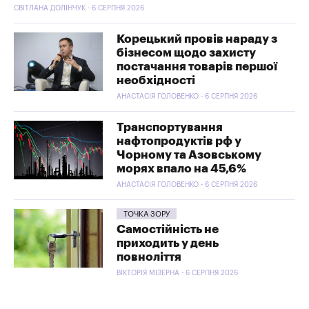
СВІТЛАНА ДОЛІНЧУК - 6 СЕРПНЯ 2026
Корецький провів нараду з
бізнесом щодо захисту
постачання товарів першої
необхідності
АНАСТАСІЯ ГОЛОВЕНКО - 6 СЕРПНЯ 2026
Транспортування
нафтопродуктів рф у
Чорному та Азовському
морях впало на 45,6%
АНАСТАСІЯ ГОЛОВЕНКО - 6 СЕРПНЯ 2026
ТОЧКА ЗОРУ
Самостійність не
приходить у день
повноліття
ВІКТОРІЯ МІЗЕРНА - 6 СЕРПНЯ 2026