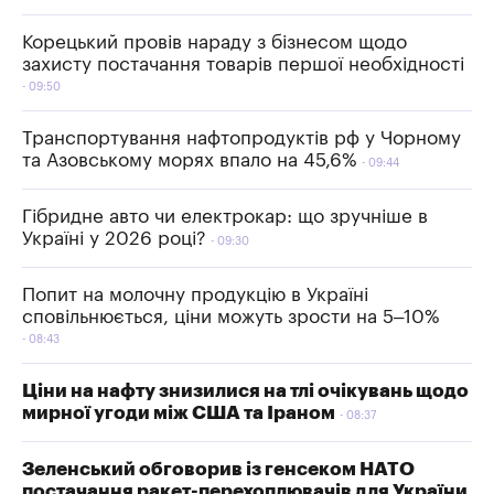
Корецький провів нараду з бізнесом щодо
захисту постачання товарів першої необхідності
09:50
Транспортування нафтопродуктів рф у Чорному
та Азовському морях впало на 45,6%
09:44
Гібридне авто чи електрокар: що зручніше в
Україні у 2026 році?
09:30
Попит на молочну продукцію в Україні
сповільнюється, ціни можуть зрости на 5–10%
08:43
Ціни на нафту знизилися на тлі очікувань щодо
мирної угоди між США та Іраном
08:37
Зеленський обговорив із генсеком НАТО
постачання ракет-перехоплювачів для України