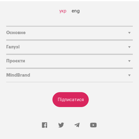
укр
eng
Основне
Галузі
Проєкти
MindBrand
Підписатися