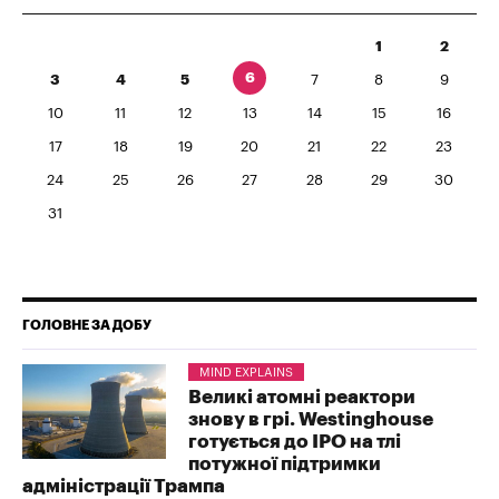
1
2
6
3
4
5
7
8
9
10
11
12
13
14
15
16
17
18
19
20
21
22
23
24
25
26
27
28
29
30
31
ГОЛОВНЕ ЗА ДОБУ
MIND EXPLAINS
Великі атомні реактори
знову в грі. Westinghouse
готується до IPO на тлі
потужної підтримки
адміністрації Трампа