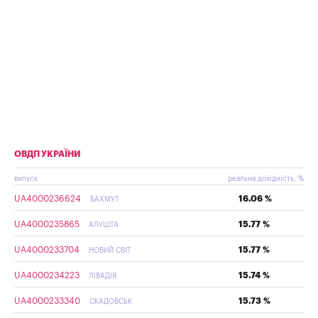
ОВДП УКРАЇНИ
випуск
реальна дохідність, %
UA4000236624
16.06 %
БАХМУТ
UA4000235865
15.77 %
АЛУШТА
UA4000233704
15.77 %
НОВИЙ СВІТ
UA4000234223
15.74 %
ЛІВАДІЯ
UA4000233340
15.73 %
СКАДОВСЬК