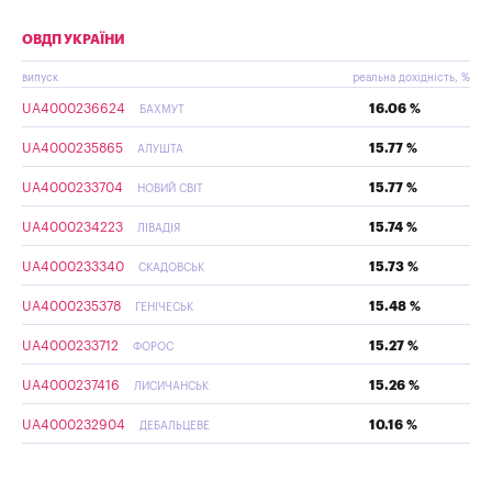
ОВДП УКРАЇНИ
випуск
реальна дохідність, %
UA4000236624
16.06 %
БАХМУТ
UA4000235865
15.77 %
АЛУШТА
UA4000233704
15.77 %
НОВИЙ СВІТ
UA4000234223
15.74 %
ЛІВАДІЯ
UA4000233340
15.73 %
СКАДОВСЬК
UA4000235378
15.48 %
ГЕНІЧЕСЬК
UA4000233712
15.27 %
ФОРОС
UA4000237416
15.26 %
ЛИСИЧАНСЬК
UA4000232904
10.16 %
ДЕБАЛЬЦЕВЕ