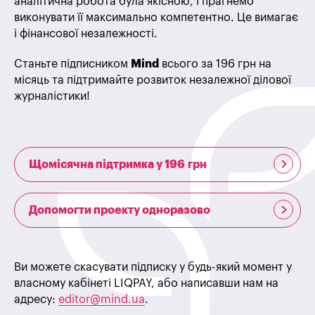
аналітична робота була якісною, і прагнемо
виконувати її максимально компетентно. Це вимагає
і фінансової незалежності.
Станьте підписником
Mind
всього за 196 грн на
місяць та підтримайте розвиток незалежної ділової
журналістики!
Щомісячна підтримка у 196 грн
Допомогти проекту одноразово
Ви можете скасувати підписку у будь-який момент у
власному кабінеті LIQPAY, або написавши нам на
адресу:
editor@mind.ua
.