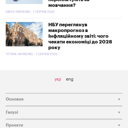
мовчання?
ЄВГЕН ЛЕВЧЕНКО - 7 СЕРПНЯ 2026
НБУ переглянув
макропрогноз в
Інфляційному звіті: чого
чекати економіці до 2028
року
ТЕТЯНА НАУМЕНКО - 7 СЕРПНЯ 2026
укр
eng
Основне
Галузі
Проєкти