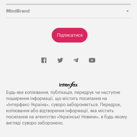
MindBrand
Підписатися
Будь-яке копiювання, публiкацiя, передрук чи наступне
поширення iнформацiї, що мiстить посилання на
«Iнтерфакс-Україна», суворо забороняється. Передрук,
копіювання або відтворення інформації, яка містить
посилання на агентство «Українські Новини», в будь-якому
вигляді суворо заборонено.