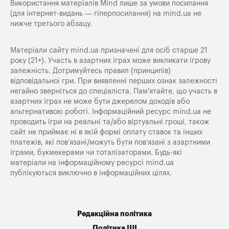
Використання матеріалів Mind лише за умови посилання
(для інтернет-видань — гіперпосилання) на
mind.ua
не
нижче третього абзацу.
Матеріали сайту mind.ua призначені для осіб старше 21
року (21+). Участь в азартних іграх може викликати ігрову
залежність. Дотримуйтесь правил (принципів)
відповідальної гри. При виявленні перших ознак залежності
негайно зверніться до спеціаліста. Пам'ятайте, що участь в
азартних іграх не може бути джерелом доходів або
альтернативою роботі. Інформаційний ресурс mind.ua не
проводить ігри на реальні та/або віртуальні гроші, також
сайт не приймає ні в якій формі оплату ставок та інших
платежів, які пов’язані/можуть бути пов’язані з азартними
іграми, букмекерами чи тоталізаторами. Будь-які
матеріали на інформаційному ресурсі mind.ua
публікуються виключно в інформаційних цілях.
Редакційна політика
Політика ШІ