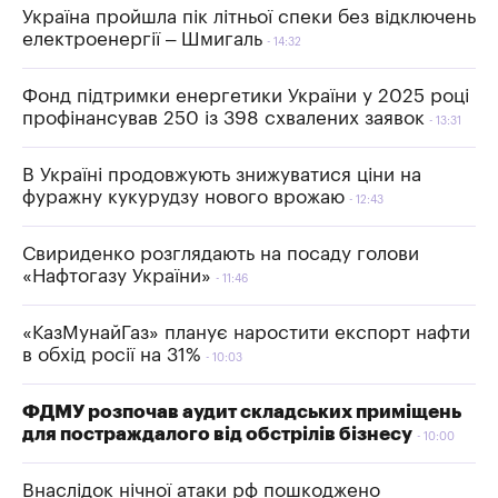
Україна пройшла пік літньої спеки без відключень
електроенергії – Шмигаль
14:32
Фонд підтримки енергетики України у 2025 році
профінансував 250 із 398 схвалених заявок
13:31
В Україні продовжують знижуватися ціни на
фуражну кукурудзу нового врожаю
12:43
Свириденко розглядають на посаду голови
«Нафтогазу України»
11:46
«КазМунайГаз» планує наростити експорт нафти
в обхід росії на 31%
10:03
ФДМУ розпочав аудит складських приміщень
для постраждалого від обстрілів бізнесу
10:00
Внаслідок нічної атаки рф пошкоджено