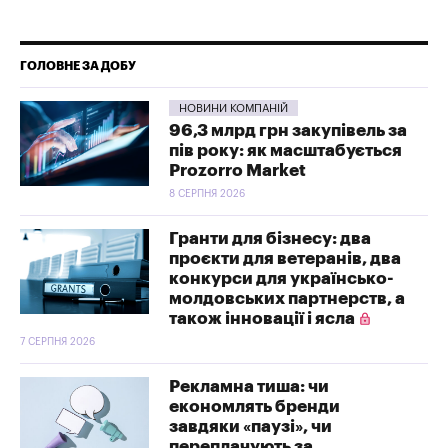
ГОЛОВНЕ ЗА ДОБУ
НОВИНИ КОМПАНІЙ
96,3 млрд грн закупівель за
пів року: як масштабується
Prozorro Market
8 СЕРПНЯ 2026
Гранти для бізнесу: два
проєкти для ветеранів, два
конкурси для українсько-
молдовських партнерств, а
також інновації і ясла
7 СЕРПНЯ 2026
Рекламна тиша: чи
економлять бренди
завдяки «паузі», чи
переплачують за