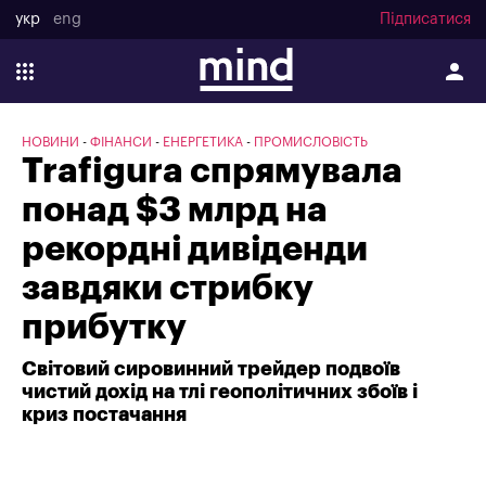
укр
eng
Підписатися
НОВИНИ
ФІНАНСИ
ЕНЕРГЕТИКА
ПРОМИСЛОВІСТЬ
Trafigura спрямувала
понад $3 млрд на
рекордні дивіденди
завдяки стрибку
прибутку
Світовий сировинний трейдер подвоїв
чистий дохід на тлі геополітичних збоїв і
криз постачання