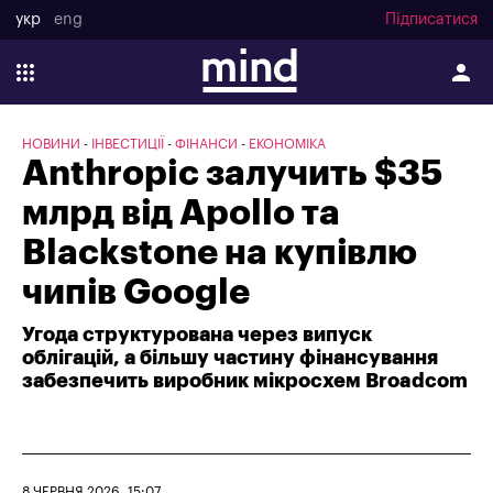
укр
eng
Підписатися
НОВИНИ
ІНВЕСТИЦІЇ
ФІНАНСИ
ЕКОНОМІКА
Anthropic залучить $35
млрд від Apollo та
Blackstone на купівлю
чипів Google
Угода структурована через випуск
облігацій, а більшу частину фінансування
забезпечить виробник мікросхем Broadcom
8 ЧЕРВНЯ 2026, 15:07