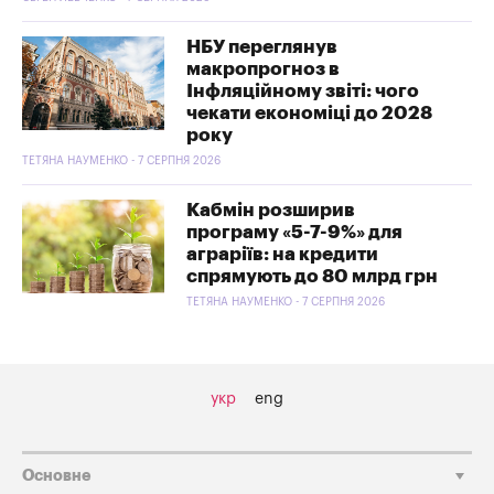
НБУ переглянув
макропрогноз в
Інфляційному звіті: чого
чекати економіці до 2028
року
ТЕТЯНА НАУМЕНКО - 7 СЕРПНЯ 2026
Кабмін розширив
програму «5-7-9%» для
аграріїв: на кредити
спрямують до 80 млрд грн
ТЕТЯНА НАУМЕНКО - 7 СЕРПНЯ 2026
укр
eng
Основне