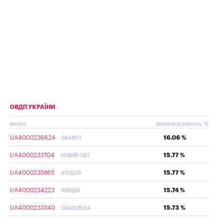
ОВДП УКРАЇНИ
випуск
реальна дохідність, %
UA4000236624
16.06 %
БАХМУТ
UA4000233704
15.77 %
НОВИЙ СВІТ
UA4000235865
15.77 %
АЛУШТА
UA4000234223
15.74 %
ЛІВАДІЯ
UA4000233340
15.73 %
СКАДОВСЬК