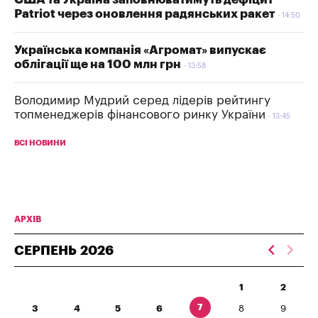
Patriot через оновлення радянських ракет
14:50
Українська компанія «Агромат» випускає
облігації ще на 100 млн грн
13:58
Володимир Мудрий серед лідерів рейтингу
топменеджерів фінансового ринку України
13:45
ВСІ НОВИНИ
АРХІВ
СЕРПЕНЬ
2026
1
2
7
3
4
5
6
8
9