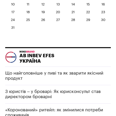
10
11
12
13
14
15
16
17
18
19
20
21
22
23
24
25
26
27
28
29
30
31
MIND
BRAND
AB INBEV EFES
УКРАЇНА
Що найголовніше у пиві та як зварити якісний
продукт
З юристів – у броварі: Як юрисконсульт став
директором броварні
«Коронований» ритейл: як змінилися потреби
споживачів