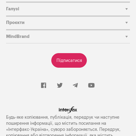
Галузі
Проєкти
MindBrand
Підписатися
Будь-яке копiювання, публiкацiя, передрук чи наступне
поширення iнформацiї, що мiстить посилання на
«Iнтерфакс-Україна», суворо забороняється. Передрук,
копіювання або відтворення інформації, яка містить