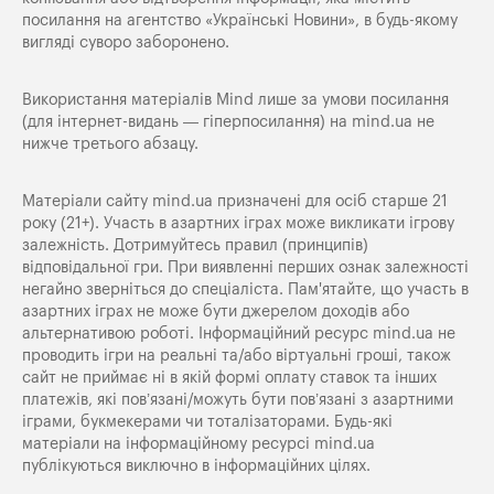
посилання на агентство «Українські Новини», в будь-якому
вигляді суворо заборонено.
Використання матеріалів Mind лише за умови посилання
(для інтернет-видань — гіперпосилання) на
mind.ua
не
нижче третього абзацу.
Матеріали сайту mind.ua призначені для осіб старше 21
року (21+). Участь в азартних іграх може викликати ігрову
залежність. Дотримуйтесь правил (принципів)
відповідальної гри. При виявленні перших ознак залежності
негайно зверніться до спеціаліста. Пам'ятайте, що участь в
азартних іграх не може бути джерелом доходів або
альтернативою роботі. Інформаційний ресурс mind.ua не
проводить ігри на реальні та/або віртуальні гроші, також
сайт не приймає ні в якій формі оплату ставок та інших
платежів, які пов’язані/можуть бути пов’язані з азартними
іграми, букмекерами чи тоталізаторами. Будь-які
матеріали на інформаційному ресурсі mind.ua
публікуються виключно в інформаційних цілях.