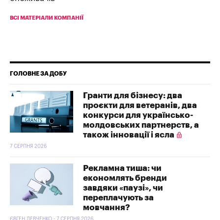
ВСІ МАТЕРІАЛИ КОМПАНІЇ
ГОЛОВНЕ ЗА ДОБУ
Гранти для бізнесу: два
проєкти для ветеранів, два
конкурси для українсько-
молдовських партнерств, а
також інновації і ясла
7 СЕРПНЯ 2026
Рекламна тиша: чи
економлять бренди
завдяки «паузі», чи
переплачують за
мовчання?
ЄВГЕН ЛЕВЧЕНКО - 7 СЕРПНЯ 2026