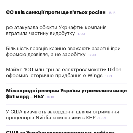
ЄС ввів санкції проти ще п'ятьох росіян
18:15
рф атакувала об'єкти Укрнафти: компанія
втратила частину видобутку
17:33
Більшість гравців казино вважають азартні ігри
формою дозвілля, а не заробітку
17:30
Майже 100 млн грн за електросамокати: Uklon
оформив історичне придбання e-Wings
17:21
Міжнародні резерви України утрималися вище
$51 млрд – НБУ
16:10
У США вивчають закордонні шляхи отримання
процесорів Nvidia компаніями з КНР
15:59
США та Україна заповнюватимуть дефіцит