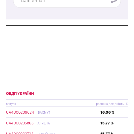
ОВДП УКРАЇНИ
випуск
реальна дохідність, %
UA4000236624
16.06 %
БАХМУТ
UA4000235865
15.77 %
АЛУШТА
UA4000233704
15.77 %