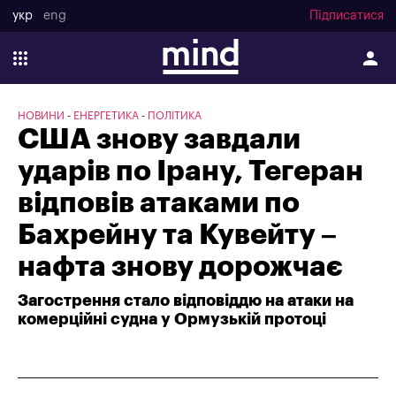
укр
eng
Підписатися
НОВИНИ
ЕНЕРГЕТИКА
ПОЛІТИКА
США знову завдали
ударів по Ірану, Тегеран
відповів атаками по
Бахрейну та Кувейту –
нафта знову дорожчає
Загострення стало відповіддю на атаки на
комерційні судна у Ормузькій протоці