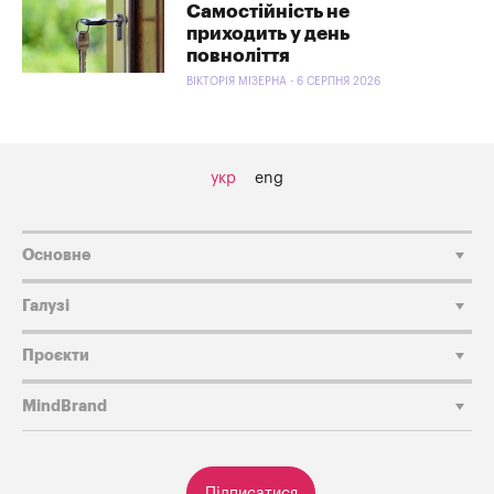
Самостійність не
приходить у день
повноліття
ВІКТОРІЯ МІЗЕРНА - 6 СЕРПНЯ 2026
укр
eng
Основне
Галузі
Проєкти
MindBrand
Підписатися