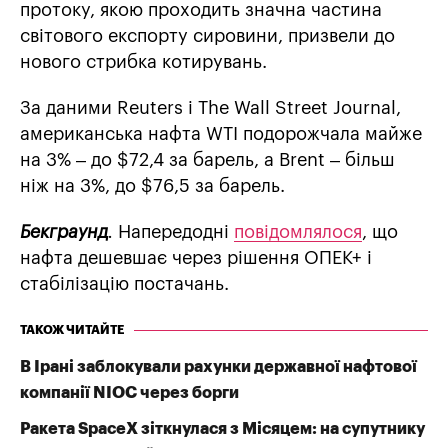
протоку, якою проходить значна частина
світового експорту сировини, призвели до
нового стрибка котирувань.
За даними Reuters і The Wall Street Journal,
американська нафта WTI подорожчала майже
на 3% – до $72,4 за барель, а Brent – більш
ніж на 3%, до $76,5 за барель.
Бекграунд
.
Напередодні
повідомлялося
, що
нафта дешевшає через рішення ОПЕК+ і
стабілізацію постачань.
ТАКОЖ ЧИТАЙТЕ
В Ірані заблокували рахунки державної нафтової
компанії NIOC через борги
Ракета SpaceX зіткнулася з Місяцем: на супутнику