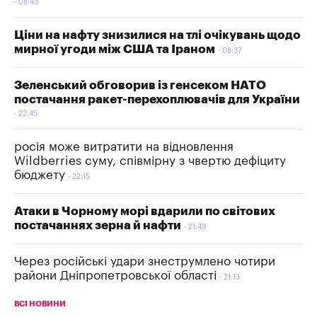
08:43
Ціни на нафту знизилися на тлі очікувань щодо
мирної угоди між США та Іраном
08:37
Зеленський обговорив із генсеком НАТО
постачання ракет-перехоплювачів для України
22:45
росія може витратити на відновлення
Wildberries суму, співмірну з чвертю дефіциту
бюджету
22:15
Атаки в Чорному морі вдарили по світових
постачаннях зерна й нафти
21:49
Через російські удари знеструмлено чотири
райони Дніпропетровської області
21:13
ВСІ НОВИНИ