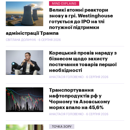
MIND EXPLAINS
Великі атомні реактори
знову в грі. Westinghouse
готується до IPO на тлі
потужної підтримки
адміністрації Трампа
СВІТЛАНА ДОЛІНЧУК - 6 СЕРПНЯ 2026
Корецький провів нараду з
бізнесом щодо захисту
постачання товарів першої
необхідності
АНАСТАСІЯ ГОЛОВЕНКО - 6 СЕРПНЯ 2026
Транспортування
нафтопродуктів рф у
Чорному та Азовському
морях впало на 45,6%
АНАСТАСІЯ ГОЛОВЕНКО - 6 СЕРПНЯ 2026
ТОЧКА ЗОРУ