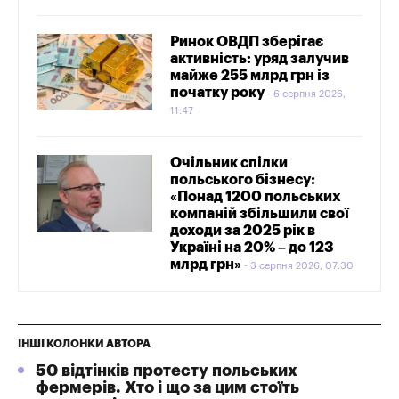
Ринок ОВДП зберігає
активність: уряд залучив
майже 255 млрд грн із
початку року
6 серпня 2026,
11:47
Очільник спілки
польського бізнесу:
«Понад 1200 польських
компаній збільшили свої
доходи за 2025 рік в
Україні на 20% – до 123
млрд грн»
3 серпня 2026, 07:30
ІНШІ КОЛОНКИ АВТОРА
50 відтінків протесту польських
фермерів. Хто і що за цим стоїть