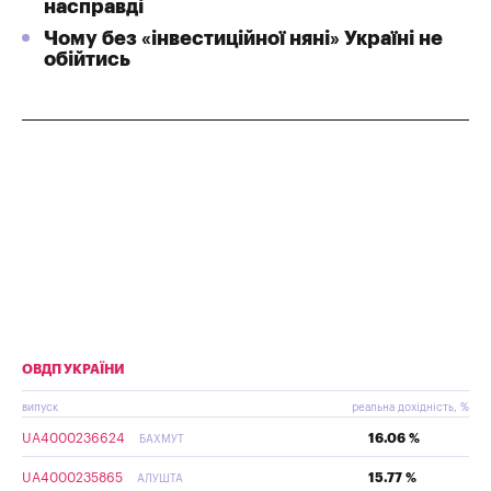
насправді
Чому без «інвестиційної няні» Україні не
обійтись
ОВДП УКРАЇНИ
випуск
реальна дохідність, %
UA4000236624
16.06 %
БАХМУТ
UA4000235865
15.77 %
АЛУШТА