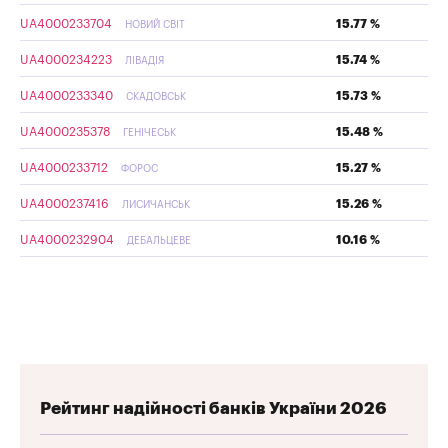
UA4000233704
15.77 %
НОВИЙ СВІТ
UA4000234223
15.74 %
ЛІВАДІЯ
UA4000233340
15.73 %
СКАДОВСЬК
UA4000235378
15.48 %
ГЕНІЧЕСЬК
UA4000233712
15.27 %
ФОРОС
UA4000237416
15.26 %
ЛИСИЧАНСЬК
UA4000232904
10.16 %
ДЕБАЛЬЦЕВЕ
Рейтинг надійності банків України 2026