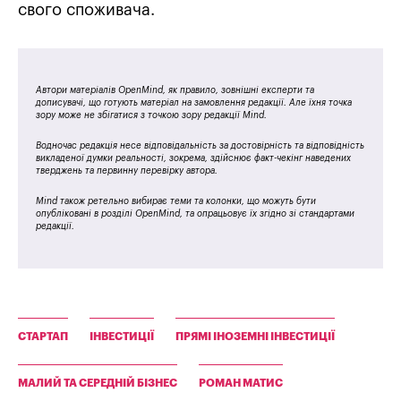
свого споживача.
Автори матеріалів OpenMind, як правило, зовнішні експерти та
дописувачі, що готують матеріал на замовлення редакції. Але їхня точка
зору може не збігатися з точкою зору редакції Mind.
Водночас редакція несе відповідальність за достовірність та відповідність
викладеної думки реальності, зокрема, здійснює факт-чекінг наведених
тверджень та первинну перевірку автора.
Mind також ретельно вибирає теми та колонки, що можуть бути
опубліковані в розділі OpenMind, та опрацьовує їх згідно зі стандартами
редакції.
СТАРТАП
ІНВЕСТИЦІЇ
ПРЯМІ ІНОЗЕМНІ ІНВЕСТИЦІЇ
МАЛИЙ ТА СЕРЕДНІЙ БІЗНЕС
РОМАН МАТИС