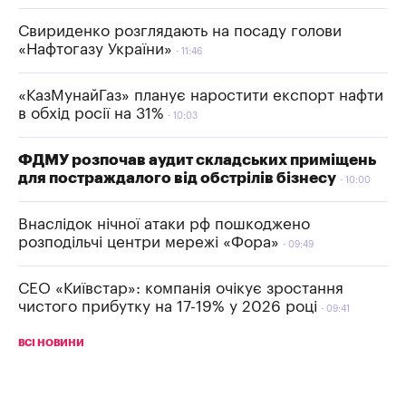
Свириденко розглядають на посаду голови
«Нафтогазу України»
11:46
«КазМунайГаз» планує наростити експорт нафти
в обхід росії на 31%
10:03
ФДМУ розпочав аудит складських приміщень
для постраждалого від обстрілів бізнесу
10:00
Внаслідок нічної атаки рф пошкоджено
розподільчі центри мережі «Фора»
09:49
СЕО «Київстар»: компанія очікує зростання
чистого прибутку на 17-19% у 2026 році
09:41
ВСІ НОВИНИ