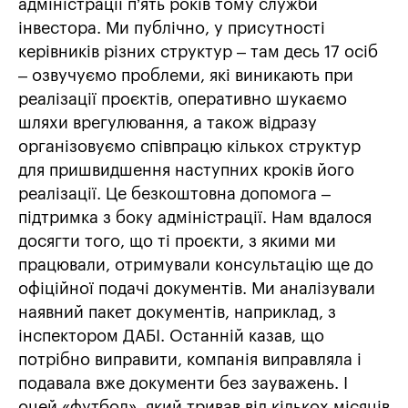
адміністрації п’ять років тому служби
інвестора. Ми публічно, у присутності
керівників різних структур – там десь 17 осіб
– озвучуємо проблеми, які виникають при
реалізації проєктів, оперативно шукаємо
шляхи врегулювання, а також відразу
організовуємо співпрацю кількох структур
для пришвидшення наступних кроків його
реалізації. Це безкоштовна допомога –
підтримка з боку адміністрації. Нам вдалося
досягти того, що ті проєкти, з якими ми
працювали, отримували консультацію ще до
офіційної подачі документів. Ми аналізували
наявний пакет документів, наприклад, з
інспектором ДАБІ. Останній казав, що
потрібно виправити, компанія виправляла і
подавала вже документи без зауважень. І
оцей «футбол», який тривав від кількох місяців