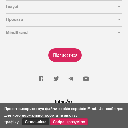
Галузі
Проєкти
MindBrand
Підписатися
Будь-яке копiювання, публiкацiя, передрук чи наступне
Проєкт використовує файли cookie сервісів Mind. Це необхідно
поширення iнформацiї, що мiстить посилання на
для його нормальної роботи та аналізу
«Iнтерфакс-Україна», суворо забороняється. Передрук,
трафіку.
Детальніше
Добре, зрозуміло
копіювання або відтворення інформації, яка містить