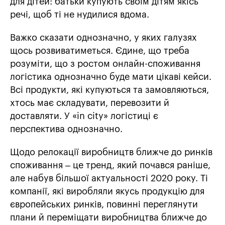
для дітей: батьки купують своїм дітям якісь
речі, щоб ті не нудилися вдома.
Важко сказати однозначно, у яких галузях
щось розвиватиметься. Єдине, що треба
розуміти, що з ростом онлайн-споживання
логістика однозначно буде мати цікаві кейси.
Всі продукти, які купуються та замовляються,
хтось має складувати, перевозити й
доставляти. У «in city» логістиці є
перспектива однозначно.
Щодо релокації виробництв ближче до ринків
споживання – це тренд, який почався раніше,
але набув більшої актуальності 2020 року. Ті
компанії, які виробляли якусь продукцію для
європейських ринків, повинні переглянути
плани й переміщати виробництва ближче до