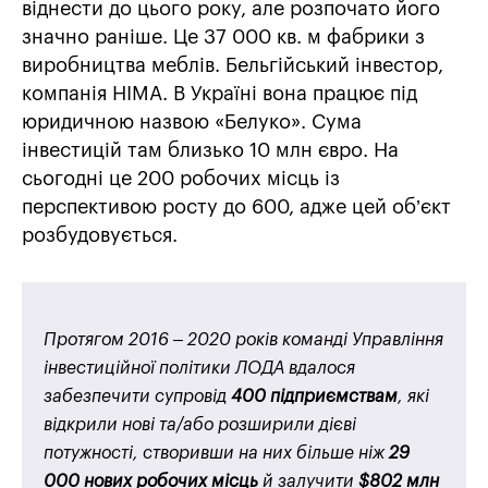
віднести до цього року, але розпочато його
значно раніше. Це 37 000 кв. м фабрики з
виробництва меблів. Бельгійський інвестор,
компанія HIMA. В Україні вона працює під
юридичною назвою «Белуко». Сума
інвестицій там близько 10 млн євро. На
сьогодні це 200 робочих місць із
перспективою росту до 600, адже цей об’єкт
розбудовується.
Протягом 2016 – 2020 років команді Управління
інвестиційної політики ЛОДА вдалося
забезпечити супровід
400 підприємствам
, які
відкрили нові та/або розширили дієві
потужності, створивши на них більше ніж
29
000 нових робочих місць
й залучити
$802 млн