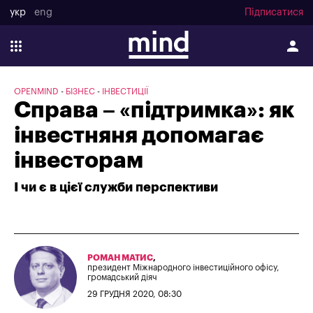
укр
eng
Підписатися
OPENMIND
БІЗНЕС
ІНВЕСТИЦІЇ
Справа – «підтримка»: як
інвестняня допомагає
інвесторам
І чи є в цієї служби перспективи
РОМАН МАТИС
,
президент Міжнародного інвестиційного офісу,
громадський діяч
29 ГРУДНЯ 2020, 08:30