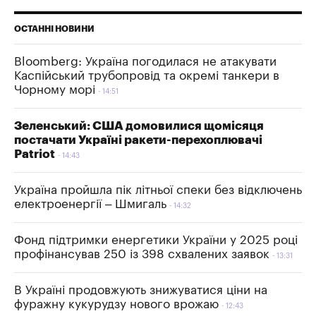
ОСТАННІ НОВИНИ
Bloomberg: Україна погодилася не атакувати
Каспійський трубопровід та окремі танкери в
Чорному морі
14:51
Зеленський: США домовилися щомісяця
постачати Україні ракети-перехоплювачі
Patriot
14:43
Україна пройшла пік літньої спеки без відключень
електроенергії – Шмигаль
14:32
Фонд підтримки енергетики України у 2025 році
профінансував 250 із 398 схвалених заявок
13:31
В Україні продовжують знижуватися ціни на
фуражну кукурудзу нового врожаю
12:43