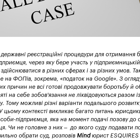
 державні реєстраційні процедури для отримання 
ідприємця, через яку бере участь у підприємницькій
здійснюватися в різних сферах і за різних умов. Та
не на ФОПів, зокрема, «податок на Google». З огляд
ших причин не всі готові продовжувати боротьбу й 
яті на себе зобов'язання не ліквідовуються разом і
у. Тому можливі різні варіанти подальшого розвитк
 У цьому контексті викликає багато питань юрисдик
особи-підприємця, яка на момент подачі позову до 
я. Чи не головне з них – до якого суду подавати по
авильно обрати суд, розповів
Mind
юрист ESQUIRE