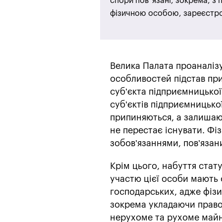
спори пов`язані, зокрема, з
фізичною особою, зареєстр
Велика Палата проаналіз
особливостей підстав при
суб’єкта підприємницької
суб’єктів підприємницько
припиняються, а залишаю
не перестає існувати. Фі
зобов’язаннями, пов’язан
Крім цього, набуття стат
участю цієї особи мають 
господарських, адже фізи
зокрема укладаючи право
нерухоме та рухоме майно