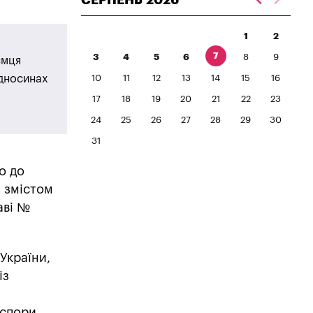
1
2
7
3
4
5
6
8
9
ємця
ідносинах
10
11
12
13
14
15
16
17
18
19
20
21
22
23
24
25
26
27
28
29
30
31
о до
а змістом
аві №
України,
із
-
 спори