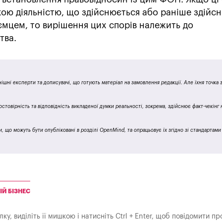
кою діяльністю, що здійснюється або раніше здійс
мцем, то вирішення цих спорів належить до
тва.
ішні експерти та дописувачі, що готують матеріал на замовлення редакції. Але їхня точка
остовірність та відповідність викладеної думки реальності, зокрема, здійснює факт-чекінг
 що можуть бути опубліковані в розділі OpenMind, та опрацьовує їх згідно зі стандартами 
ІЙ БІЗНЕС
у, виділіть її мишкою і натисніть Ctrl + Enter, щоб повідомити пр