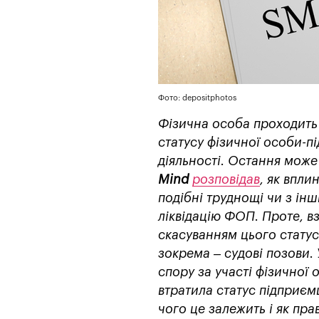
Фото: depositphotos
Фізична особа проходить
статусу фізичної особи-п
діяльності. Остання може 
Mind
розповідав
, як впли
подібні труднощі чи з ін
ліквідацію ФОП. Проте, вз
скасуванням цього статус
зокрема – судові позови.
спору за участі фізичної 
втратила статус підприємц
чого це залежить і як пр