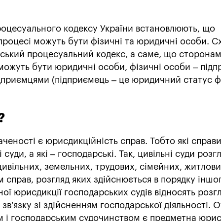
оцесуального кодексу України встановлюють, що
процесі можуть бути фізичні та юридичні особи. 
ський процесуальний кодекс, а саме, що сторонам
ожуть бути юридичні особи, фізичні особи – підп
підприємцями (підприємець – це юридичний статус ф
?
ченості є юрисдикційність справ. Тобто які справ
 суди, а які – господарські. Так, цивільні суди роз
цивільних, земельних, трудових, сімейних, житлови
м справ, розгляд яких здійснюється в порядку іншо
ої юрисдикції господарських судів відносять розг
зв’язку зі здійсненням господарської діяльності. 
им і господарським судочинством є предметна юрис