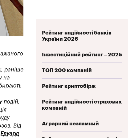
Рейтинг надійності банків
України 2026
бажаного
Інвестиційний рейтинг – 2025
к, раніше
ТОП 200 компаній
у на
обирають
Рейтинг криптобірж
з
у подій,
Рейтинг надійності страхових
компаній
ція
суду
Аграрний незламний
зов. Від
S
Едуард