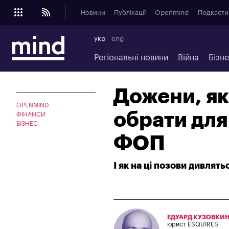
Новини
Публікації
Openmind
Подкасти
укр
eng
Регіональні новини
Війна
Бізн
Дожени, як
OPENMIND
обрати для
ФІНАНСИ
БІЗНЕС
ФОП
І як на ці позови дивлять
ЕДУАРД КУЗОВКИ
юрист ESQUIRES