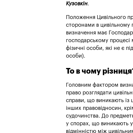
Кузовкін
.
Положення Цивільного пр
сторонами в цивільному 
визначення має Господар
господарському процесі м
фізичні особи, які не є 
особи).
То в чому різниця
Головним фактором визна
право розглядати цивільні
справи, що виникають із 
інших правовідносин, крі
судочинства. До предметн
у спорах, що виникають у 
відмінністю між цивільн