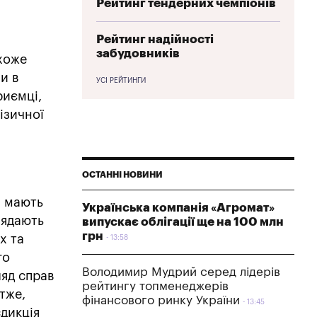
Рейтинг тендерних чемпіонів
Рейтинг надійності
забудовників
Схоже
и в
УСІ РЕЙТИНГИ
риємці,
ізичної
ОСТАННІ НОВИНИ
и мають
Українська компанія «Агромат»
глядають
випускає облігації ще на 100 млн
грн
х та
13:58
го
Володимир Мудрий серед лідерів
ляд справ
рейтингу топменеджерів
Отже,
фінансового ринку України
13:45
дикція