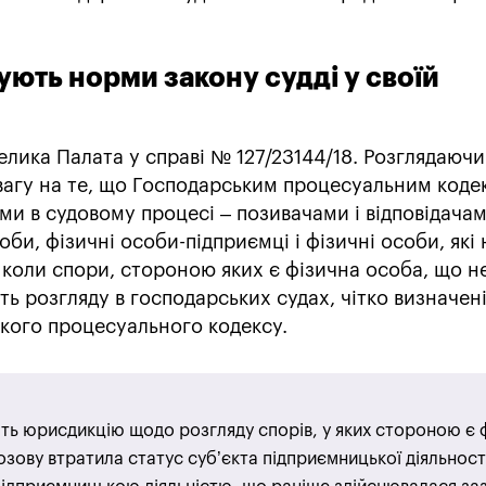
ують норми закону судді у своїй
елика Палата у справі № 127/23144/18. Розглядаючи
увагу на те, що Господарським процесуальним код
и в судовому процесі – позивачами і відповідачам
и, фізичні особи-підприємці і фізичні особи, які 
 коли спори, стороною яких є фізична особа, що н
ть розгляду в господарських судах, чітко визначен
ого процесуального кодексу.
ть юрисдикцію щодо розгляду спорів, у яких стороною є 
озову втратила статус суб’єкта підприємницької діяльності