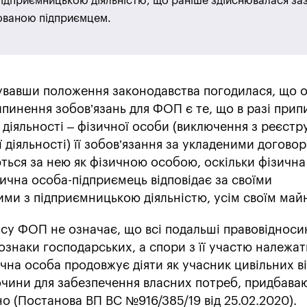
 підприємницькою діяльністю, що раніше здійснювалася з
ованою підприємцем.
увавши положення законодавства погодилася, що о
пинення зобов’язань для ФОП є те, що в разі при
 діяльності – фізичної особи (виключення з реєстр
ї діяльності) її зобов’язання за укладеними догово
ться за нею як фізичною особою, оскільки фізична
зична особа-підприємець відповідає за своїми
ими з підприємницькою діяльністю, усім своїм май
усу ФОП не означає, що всі подальші правовідноси
ознаки господарських, а спори з її участю належат
чна особа продовжує діяти як учасник цивільних в
чини для забезпечення власних потреб, придбава
 (Постанова ВП ВС №916/385/19 від 25.02.2020).