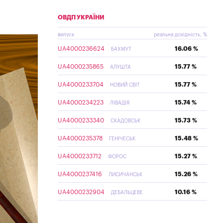
ОВДП УКРАЇНИ
випуск
реальна дохідність, %
UA4000236624
16.06 %
БАХМУТ
UA4000235865
15.77 %
АЛУШТА
UA4000233704
15.77 %
НОВИЙ СВІТ
UA4000234223
15.74 %
ЛІВАДІЯ
UA4000233340
15.73 %
СКАДОВСЬК
UA4000235378
15.48 %
ГЕНІЧЕСЬК
UA4000233712
15.27 %
ФОРОС
UA4000237416
15.26 %
ЛИСИЧАНСЬК
UA4000232904
10.16 %
ДЕБАЛЬЦЕВЕ