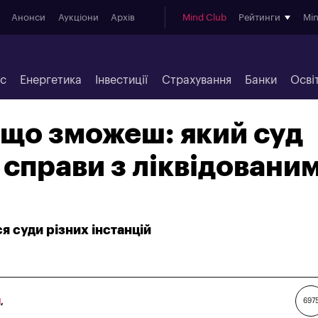
Анонси
Аукціони
Архів
Mind Club
Рейтинги
Mi
ес
Енергетика
Інвестиції
Страхування
Банки
Осві
що зможеш: який суд
 справи з ліквідовани
ся суди різних інстанцій
Н
,
697