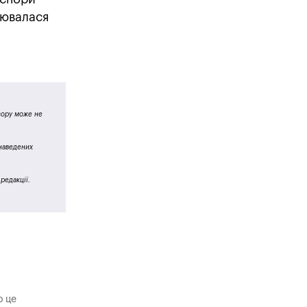
нювалася
 зору може не
 наведених
редакції.
о це