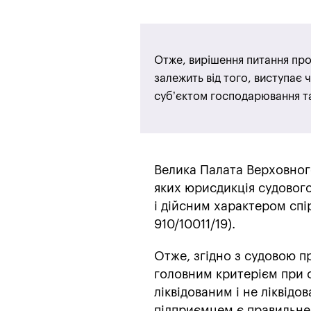
Отже, вирішення питання про
залежить від того, виступає 
суб’єктом господарювання та
Велика Палата Верховног
яких юрисдикція судового
і дійсним характером спі
910/10011/19).
Отже, згідно з судовою 
головним критерієм при о
ліквідованим і не ліквід
підприємцем є правильне