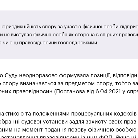
 юрисдикційність спору за участю фізичної особи-підпри
чи не виступає фізична особа як сторона в спірних правов
 чи є ці правовідносини господарськими.
о Суду неодноразово формувала позиції, відповідн
 спору визначається за предметом спору, тобто з
рних правовідносин (Постанова від 6.04.2021 у спр
практикою та положеннями процесуальних кодексів 
бранні судової установи задля захисту своїх прав 
ованим на момент подання позову фізичною особою
 встановлення правовідносин із цим ФОП. Якщо ці