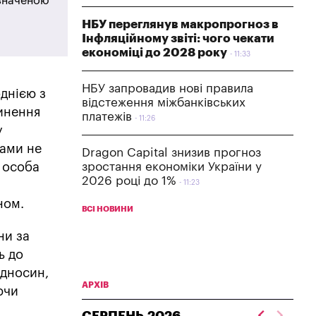
азначеною
НБУ переглянув макропрогноз в
Інфляційному звіті: чого чекати
економіці до 2028 року
11:33
НБУ запровадив нові правила
днією з
відстеження міжбанківських
пинення
платежів
11:26
у
рами не
Dragon Capital знизив прогноз
 особа
зростання економіки України у
2026 році до 1%
11:23
ном.
ВСІ НОВИНИ
ни за
ь до
ідносин,
АРХІВ
ючи
СЕРПЕНЬ
2026