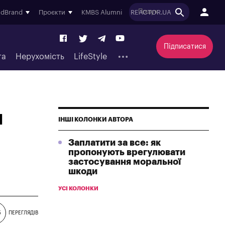
ndBrand
Проєкти
KMBS Alumni
REACTOR.UA
Підписатися
та
Нерухомість
LifeStyle
м
ІНШІ КОЛОНКИ АВТОРА
Заплатити за все: як
пропонують врегулювати
застосування моральної
шкоди
УСІ КОЛОНКИ
5
ПЕРЕГЛЯДІВ