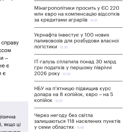
Мінагрополітики просить у ЄС 220
млн євро на компенсацію відсотків
за кредитами аграріїв
13:31
Укрнафта інвестує у 100 нових
паливовозів для розбудови власної
 справу
логістики
12:30
ексом
и –
IT-галузь сплатила понад 30 млрд
не є
грн податків у першому півріччі
е є
2026 року
12:03
і
НБУ на п'ятницю підвищив курс
долара на 8 копійок, євро – на 5
копійок
12:01
Через негоду без світла
фізична
залишаються 118 населених пунктів
, якщо ці
у семи областях
11:49