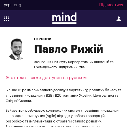
укр
eng
Підписатися
ПЕРСОНИ
Павло Рижій
Засновник Інституту Корпоративних Інновацій та
Громадського Підприємництва
Этот текст также доступен на русском
Більше 15 років прикладного досвіду в маркетингу, розвитку бізнесу та
управлінні інноваціями у B2B і В2С компаніях України, Центральної та
Східної Європи.
Займається розбудовою комплексних систем управління інноваціями,
впровадженням гнучких (Agile) підходів у роботу корпорацій,
розробкою та імплементацією стратегій сталого розвитку.
Забезпечує менторську підтримку командам – учасницям