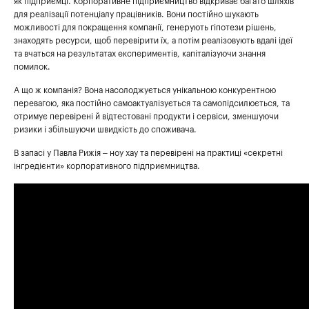
як підприємці. Корпоративне підприємництво відкриває багато шляхів
для реалізації потенціалу працівників. Вони постійно шукають
можливості для покращення компанії, генерують гіпотези рішень,
знаходять ресурси, щоб перевірити їх, а потім реалізовують вдалі ідеї
та вчаться на результатах експериментів, капіталізуючи знання
помилок.
А що ж компанія? Вона насолоджується унікальною конкурентною
перевагою, яка постійно самоактуалізується та самопідсилюється, та
отримує перевірені й відтестовані продукти і сервіси, зменшуючи
ризики і збільшуючи швидкість до споживача.
В запасі у Павла Рижія – ноу хау та перевірені на практиці «секретні
інгредієнти» корпоративного підприємництва.