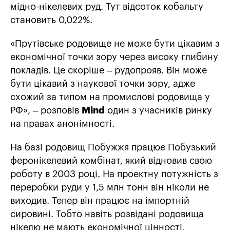
мідно-нікелевих руд. Тут відсоток кобальту
становить 0,022%.
«Прутівське родовище не може бути цікавим з
економічної точки зору через високу глибину
покладів. Це скоріше – рудопрояв. Він може
бути цікавий з наукової точки зору, адже
схожий за типом на промислові родовища у
РФ», – розповів
Mind
один з учасників ринку
на правах анонімності.
На базі родовищ Побужжя працює Побузький
феронікелевий комбінат, який відновив свою
роботу в 2003 році. На проектну потужність з
переробки руди у 1,5 млн тонн він ніколи не
виходив. Тепер він працює на імпортній
сировині. Тобто навіть розвідані родовища
нікелю не мають економічної цінності.