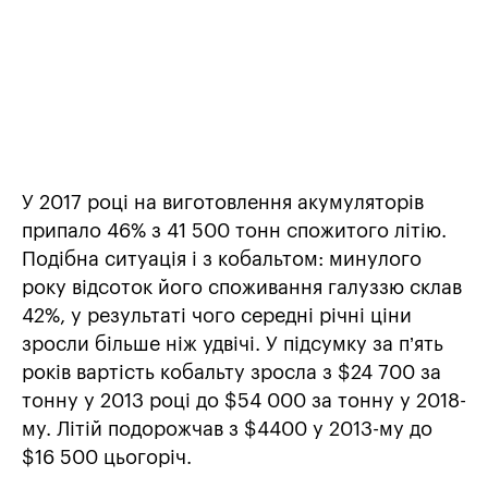
У 2017 році на виготовлення акумуляторів
припало 46% з 41 500 тонн спожитого літію.
Подібна ситуація і з кобальтом: минулого
року відсоток його споживання галуззю склав
42%, у результаті чого середні річні ціни
зросли більше ніж удвічі. У підсумку за п’ять
років вартість кобальту зросла з $24 700 за
тонну у 2013 році до $54 000 за тонну у 2018-
му. Літій подорожчав з $4400 у 2013-му до
$16 500 цьогоріч.