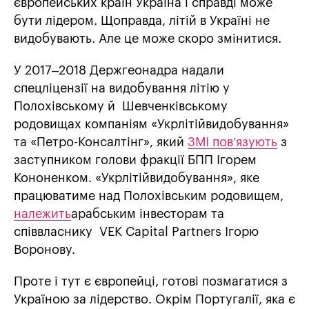
європейських країн Україна і справді може
бути лідером. Щоправда, літій в Україні не
видобувають. Але це може скоро змінитися.
У 2017–2018 Держгеонадра надали
спецліцензії на видобування літію у
Полохівському й Шевченківському
родовищах компаніям «Укрлітійвидобування»
та «Петро-Консалтінг», який
ЗМІ пов’язують
з
заступником голови фракції БПП Ігорем
Кононенком. «Укрлітійвидобування», яке
працюватиме над Полохівським родовищем,
належить
арабським інвесторам та
співвласнику VEK Capital Partners Ігорю
Воронову.
Проте і тут є європейці, готові позмагатися з
Україною за лідерство. Окрім Португалії, яка є