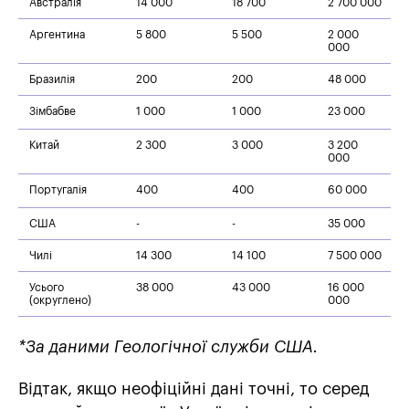
Австралія
14 000
18 700
2 700 000
Аргентина
5 800
5 500
2 000
000
Бразилія
200
200
48 000
Зімбабве
1 000
1 000
23 000
Китай
2 300
3 000
3 200
000
Португалія
400
400
60 000
США
-
-
35 000
Чилі
14 300
14 100
7 500 000
Усього
38 000
43 000
16 000
(округлено)
000
*За даними Геологічної служби США.
Відтак, якщо неофіційні дані точні, то серед