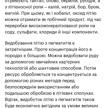
отримують тантал, олово, берилій, рубідій, а
з літієносної ропи – калій, натрій, бор, бром,
магній. При цьому, як і кобальт, оксид літію
можна отримати як побічний продукт, під час
переробки високомінералізованої ропи на
соду, сульфати, хлориди й інші компоненти.
Видобування літію з пегматитів є
затратнішим. Проте концентрація його в
породах є більшою. Можна видобувати руду
за допомогою звичайних кар’єрних
технологій або шахтовим способом. Потім
ресурс обробляється та концентрується за
допомогою різних методів перед
безпосереднім використанням або
подальшою обробкою в літієвих сполуках.
Відтак, видобуток літію з пегматитів також
буде економічно вигідним за умови великих