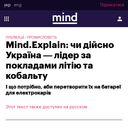
укр
eng
Підписатися
ПУБЛІКАЦІЇ
ПРОМИСЛОВІСТЬ
Mind.Explain: чи дійсно
Україна — лідер за
покладами літію та
кобальту
І що потрібно, аби перетворити їх на батареї
для електрокарів
Этот текст также доступен на русском