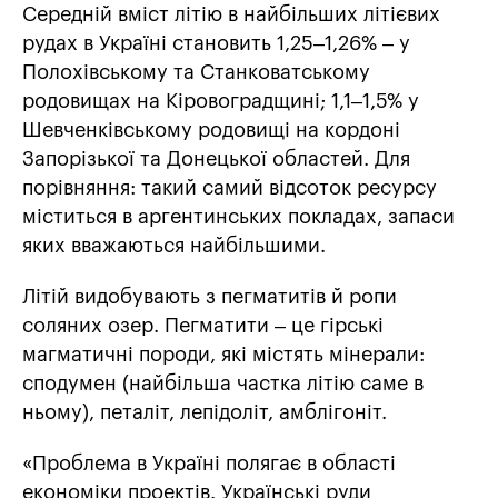
Середній вміст літію в найбільших літієвих
рудах в Україні становить 1,25–1,26% – у
Полохівському та Станковатському
родовищах на Кіровоградщині; 1,1–1,5% у
Шевченківському родовищі на кордоні
Запорізької та Донецької областей. Для
порівняння: такий самий відсоток ресурсу
міститься в аргентинських покладах, запаси
яких вважаються найбільшими.
Літій видобувають з пегматитів й ропи
соляних озер. Пегматити – це гірські
магматичні породи, які містять мінерали:
сподумен (найбільша частка літію саме в
ньому), петаліт, лепідоліт, амблігоніт.
«Проблема в Україні полягає в області
економіки проектів. Українські руди