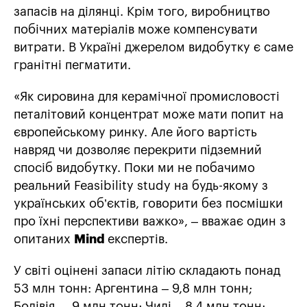
запасів на ділянці. Крім того, виробництво
побічних матеріалів може компенсувати
витрати. В Україні джерелом видобутку є саме
гранітні пегматити.
«Як сировина для керамічної промисловості
петалітовий концентрат може мати попит на
європейському ринку. Але його вартість
навряд чи дозволяє перекрити підземний
спосіб видобутку. Поки ми не побачимо
реальний Feasibility study на будь-якому з
українських об’єктів, говорити без посмішки
про їхні перспективи важко», – вважає один з
опитаних
Mind
експертів.
У світі оцінені запаси літію складають понад
53 млн тонн: Аргентина – 9,8 млн тонн;
Болівія – 9 млн тонн; Чилі – 8,4 млн тонн;