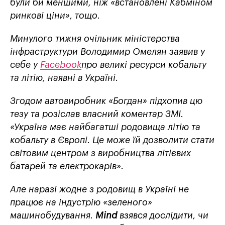
були би меншими, ніж «встановлені Кабміном
ринкові ціни», тощо.
Минулого тижня очільник міністерства
інфраструктури Володимир Омелян заявив у
себе у
Facebook
про великі ресурси кобальту
та літію, наявні в Україні.
Згодом автовиробник «Богдан» підхопив цю
тезу та розіслав власний коментар ЗМІ.
«Україна має найбагатші родовища літію та
кобальту в Європі. Це може їй дозволити стати
світовим центром з виробництва літієвих
батарей та електрокарів».
Але наразі жодне з родовищ в Україні не
працює на індустрію «зеленого»
машинобудування.
Mind
взявся дослідити, чи