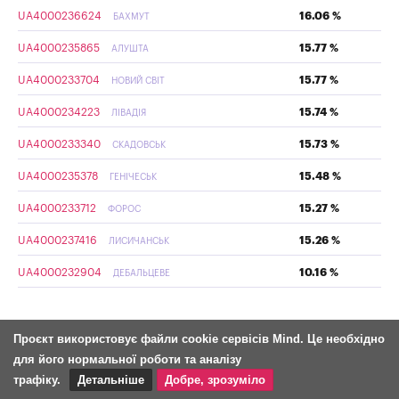
UA4000236624
16.06 %
БАХМУТ
UA4000235865
15.77 %
АЛУШТА
UA4000233704
15.77 %
НОВИЙ СВІТ
UA4000234223
15.74 %
ЛІВАДІЯ
UA4000233340
15.73 %
СКАДОВСЬК
UA4000235378
15.48 %
ГЕНІЧЕСЬК
UA4000233712
15.27 %
ФОРОС
UA4000237416
15.26 %
ЛИСИЧАНСЬК
UA4000232904
10.16 %
ДЕБАЛЬЦЕВЕ
Проєкт використовує файли cookie сервісів Mind. Це необхідно
для його нормальної роботи та аналізу
трафіку.
Детальніше
Добре, зрозуміло