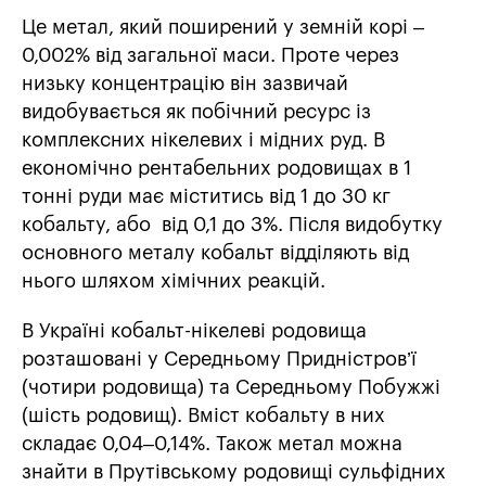
Це метал, який поширений у земній корі –
0,002% від загальної маси. Проте через
низьку концентрацію він зазвичай
видобувається як побічний ресурс із
комплексних нікелевих і мідних руд. В
економічно рентабельних родовищах в 1
тонні руди має міститись від 1 до 30 кг
кобальту, або від 0,1 до 3%. Після видобутку
основного металу кобальт відділяють від
нього шляхом хімічних реакцій.
В Україні кобальт-нікелеві родовища
розташовані у Середньому Придністров’ї
(чотири родовища) та Середньому Побужжі
(шість родовищ). Вміст кобальту в них
складає 0,04–0,14%. Також метал можна
знайти в Прутівському родовищі сульфідних