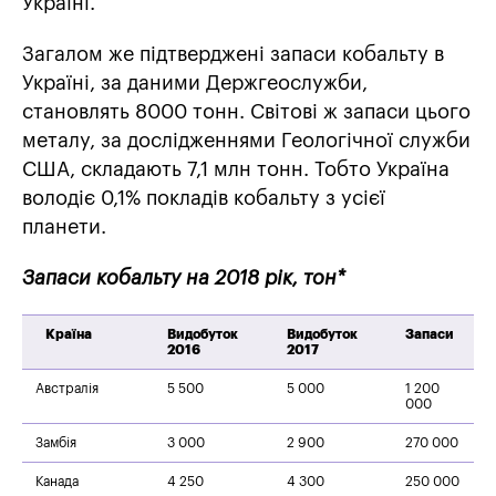
Україні.
Загалом же підтверджені запаси кобальту в
Україні, за даними Держгеослужби,
становлять 8000 тонн. Світові ж запаси цього
металу, за дослідженнями Геологічної служби
США, складають 7,1 млн тонн. Тобто Україна
володіє 0,1% покладів кобальту з усієї
планети.
Запаси кобальту на 2018 рік, тон*
Країна
Видобуток
Видобуток
Запаси
2016
2017
Австралія
5 500
5 000
1 200
000
Замбія
3 000
2 900
270 000
Канада
4 250
4 300
250 000