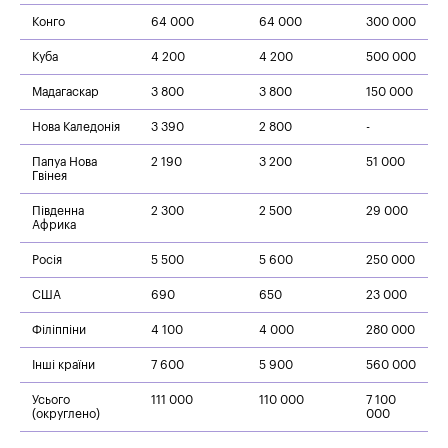
Конго
64 000
64 000
300 000
Куба
4 200
4 200
500 000
Мадагаскар
3 800
3 800
150 000
Нова Каледонія
3 390
2 800
-
Папуа Нова
2 190
3 200
51 000
Гвінея
Південна
2 300
2 500
29 000
Африка
Росія
5 500
5 600
250 000
США
690
650
23 000
Філіппіни
4 100
4 000
280 000
Інші країни
7 600
5 900
560 000
Усього
111 000
110 000
7 100
(округлено)
000