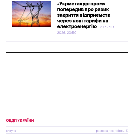
«Укрметалургпром»
попередив про ризик
закриття підприємств
через нові тарифи на
електроенергію
29 липня
2026, 20:50
ОВДП УКРАЇНИ
випуск
реальна дохідність, %