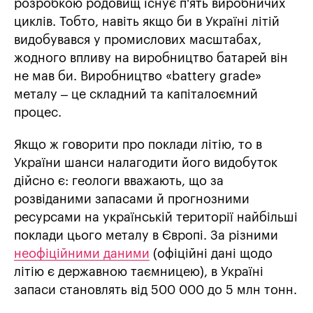
розробкою родовищ існує п’ять виробничих
циклів. Тобто, навіть якщо би в Україні літій
видобувався у промислових масштабах,
жодного впливу на виробництво батарей він
не мав би. Виробництво «battery grade»
металу – це складний та капіталоємний
процес.
Якщо ж говорити про поклади літію, то в
України шанси налагодити його видобуток
дійсно є: геологи вважають, що за
розвіданими запасами й прогнозними
ресурсами на українській території найбільші
поклади цього металу в Європі. За різними
неофіційними даними
(офіційні дані щодо
літію є державною таємницею), в Україні
запаси становлять від 500 000 до 5 млн тонн.