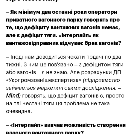
– Як мінімум два останні роки оператори
приватного вагонного парку говорять про
те, що дефіциту вантажних вагонів немає,
але є дефіцит тяги. «Інтерпайп» як
вантажовідправник відчуває брак вагонів?
– Іноді нам доводиться чекати подачі по два
тижні. З чим це пов'язано – з дефіцитом тяги
або вагонів – я не знаю. Але розрахунки ДП
«Укрпромзовнішекспертиза»
(підприємство
займається маркетинговими дослідження. –
Mind
)
говорять, що дефіцит вагонів є, просто
на тлі нестачі тяги ця проблема не така
очевидна.
– «Інтерпайп» вивчав можливість створення
власного вантажного парку?