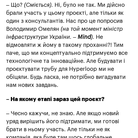
– Що?
(Сміється).
Ні, було не так. Ми дійсно
брали участь у цьому проєкті, але тільки як
один з консультантів. Нас про це попросив
Володимир Омелян
(на той момент міністр
інфраструктури України. –
Mind
).
Не
відмовляти ж йому в такому проханні?! Тим
паче, що ми концептуально підтримуємо все
технологічне та інноваційне. Але будувати і
проєктувати трубу для Hyperloop ми не
обіцяли. Будь ласка, не потрібно вигадувати
нам нових завдань.
– На якому етапі зараз цей проєкт?
– Чесно кажучи, не знаю. Але якщо новий
уряд вирішить його підтримати, ми готові
брати в ньому участь. Але тільки не як
компанія, яка буде там щось глобальне