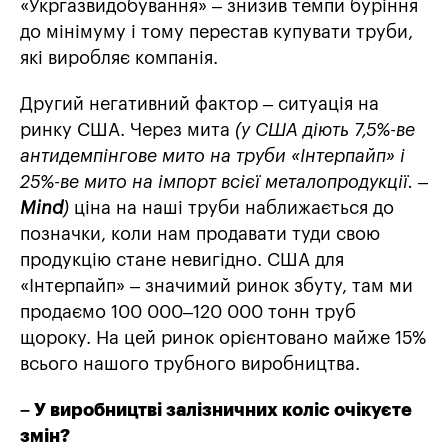
«Укргазвидобування» – знизив темпи буріння
до мінімуму і тому перестав купувати труби,
які виробляє компанія.
Другий негативний фактор – ситуація на
ринку США. Через мита
(у США діють 7,5%-ве
антидемпінгове мито на труби «Інтерпайп» і
25%-ве мито на імпорт всієї металопродукції. –
Mind
)
ціна на наші труби наближається до
позначки, коли нам продавати туди свою
продукцію стане невигідно. США для
«Інтерпайп» – значимий ринок збуту, там ми
продаємо 100 000–120 000 тонн труб
щороку. На цей ринок орієнтовано майже 15%
всього нашого трубного виробництва.
– У виробництві залізничних коліс очікуєте
змін?