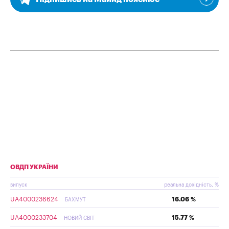
ОВДП УКРАЇНИ
випуск
реальна дохідність, %
UA4000236624
16.06 %
БАХМУТ
UA4000233704
15.77 %
НОВИЙ СВІТ