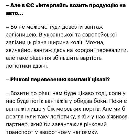
– Але в ЄС «Інтерпайп» возить продукцію на
авто...
– Бо не можемо туди довезти вантаж
залізницею. В української та європейської
залізниць різна ширина колії. Можна,
звичайно, вантаж десь на кордоні перевалити,
але таке рішення збільшить вартість
логістики вдвічі.
– Річкові перевезення компанії цікаві?
– Возити по річці нам буде цікаво тоді, коли у
нас буде потік вантажів у обидва боки. Поки є
вантажі лише у бік морських портів. Але ми б
розглянули таку логістику, якби у нас з'явився
партнер, який би завантажив річковий
транспорт у зворотному напрямку.