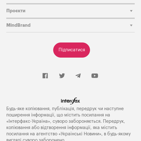
Проєкти
MindBrand
Підписатися
Будь-яке копiювання, публiкацiя, передрук чи наступне
поширення iнформацiї, що мiстить посилання на
«Iнтерфакс-Україна», суворо забороняється. Передрук,
копіювання або відтворення інформації, яка містить
посилання на агентство «Українські Новини», в будь-якому
вигляді суворо заборонено.