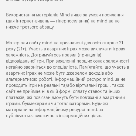
Використання матеріалів Mind лише за умови посилання
(для інтернет-видань — гіперпосилання) на
mind.ua
не
нижче третього абзацу.
Матеріали сайту mind.ua призначені для осіб старше 21
року (21+). Участь в азартних іграх може викликати ігрову
залежність. Дотримуйтесь правил (принципів)
відповідальної гри. При виявленні перших ознак залежності
негайно зверніться до спеціаліста. Пам'ятайте, що участь в
азартних іграх не може бути джерелом доходів або
альтернативою роботі. Інформаційний ресурс mind.ua не
проводить ігри на реальні та/або віртуальні гроші, також
сайт не приймає ні в якій формі оплату ставок та інших
платежів, які пов’язані/можуть бути пов’язані з азартними
іграми, букмекерами чи тоталізаторами. Будь-які
матеріали на інформаційному ресурсі mind.ua
публікуються виключно в інформаційних цілях.