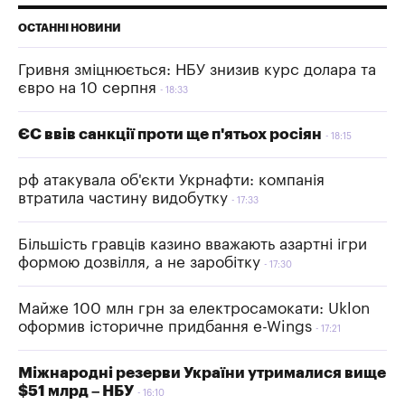
ОСТАННІ НОВИНИ
Гривня зміцнюється: НБУ знизив курс долара та
євро на 10 серпня
18:33
ЄС ввів санкції проти ще п'ятьох росіян
18:15
рф атакувала об'єкти Укрнафти: компанія
втратила частину видобутку
17:33
Більшість гравців казино вважають азартні ігри
формою дозвілля, а не заробітку
17:30
Майже 100 млн грн за електросамокати: Uklon
оформив історичне придбання e-Wings
17:21
Міжнародні резерви України утрималися вище
$51 млрд – НБУ
16:10