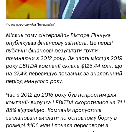
Фото: прес-служба "Інтерпайп"
Місяць тому «Інтерпайп» Віктора Пінчука
опублікував фінансову звітність. Це перші
публічні фінансові результати групи
починаючи з 2012 року. За шість місяців 2019
року EBITDA компанії склала $125,44 млн, що
на 37,4% перевищує показник за аналогічний
період минулого року.
Час з 2012 до 2016 року був непростим для
компанії: виручка і EBITDA скоротилися на 71 і
85% відповідно. Компанія пропустила
заплановані виплати по основному боргу в
розмірі $106 млн і почала переговори з