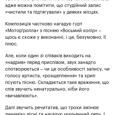
адже можна помітити, що студійний запис
«чистили та підтягували» у деяких місцях.
Композиція частково нагадує гурт
«Мотор'ролла» з піснею «Восьмий колір» –
щось є схоже у виконанні, і це, безумовно, її
плюс.
Але, коли один зі співаків виходить на
«надрив» перед приспівом, звук занадто
спотворюється – чи це особливості запису, чи
голосу артиста, «розщеплення» та хрип
псують пісню. Складається таке враження, що
спів звучить ненатурально, ніби його
«вичавлюють».
Далі звучить речитатив, що трохи змінює
динаміку пісні та нагадує «кальянний реп». І