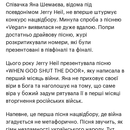
Співачка Яна Шемаєва, відома під
псевдонімом Jerry Heil, не вперше штурмує
конкурс нацвідбору. Минула спроба з піснею
«Vegan» виявилася не дуже вдалою. Попри
достатньо драйвову пісню, журі
розкритикували номери, які були
презентовані в півфіналі та фіналі.
Цього року Jerry Heil презентувала пісню
«WHEN GOD SHUT THE DOOR», яку написала в
перший місяць війни. Яна не приховує своєї
віри в Бога та наголошує на тому, що саме
віра у божий задум рятувала її в перші місяці
вторгнення російських військ.
Напевне, це перша пісня нацвідбору, де війна
згадується не метафорично. Пісня звучить, як
гімн незламності українського народу. Тут