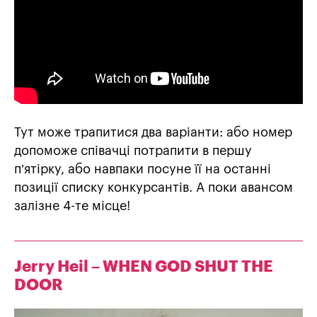
Тут може трапитися два варіанти: або номер
допоможе співачці потрапити в першу
п’ятірку, або навпаки посуне її на останні
позиції списку конкурсантів. А поки авансом
залізне 4-те місце!
Jerry Heil – WHEN GOD SHUT THE
DOOR