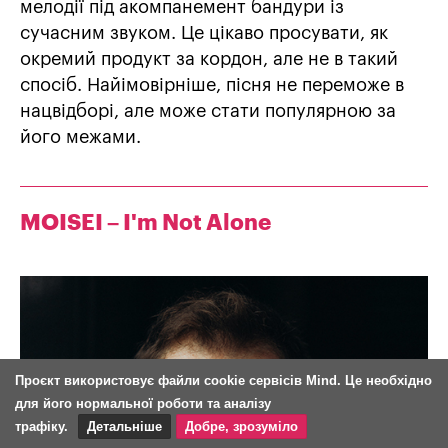
мелодії під акомпанемент бандури із
сучасним звуком. Це цікаво просувати, як
окремий продукт за кордон, але не в такий
спосіб. Найімовірніше, пісня не переможе в
нацвідборі, але може стати популярною за
його межами.
MOISEI – I'm Not Alone
Проєкт використовує файли cookie сервісів Mind. Це необхідно
для його нормальної роботи та аналізу
трафіку.
Детальніше
Добре, зрозуміло