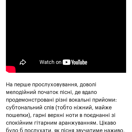
На перше прослуховування, доволі
мелодійний початок пісні, де вдало
продемонстровані різні вокальні прийоми:
субтональний спів (тобто ніжний, майже
пошепки), гарні верхні ноти в поєднанні зі
спокійним гітарним аранжуванням. Цікаво
було б послухати, як пісня звучатиме наживо,