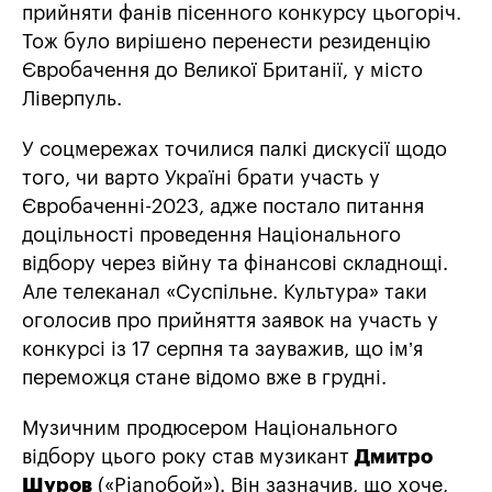
прийняти фанів пісенного конкурсу цьогоріч.
Тож було вирішено перенести резиденцію
Євробачення до Великої Британії, у місто
Ліверпуль.
У соцмережах точилися палкі дискусії щодо
того, чи варто Україні брати участь у
Євробаченні-2023, адже постало питання
доцільності проведення Національного
відбору через війну та фінансові складнощі.
Але телеканал «Суспільне. Культура» таки
оголосив про прийняття заявок на участь у
конкурсі із 17 серпня та зауважив, що ім’я
переможця стане відомо вже в грудні.
Музичним продюсером Національного
відбору цього року став музикант
Дмитро
Шуров
(«Piаnoбой»). Він зазначив, що хоче,