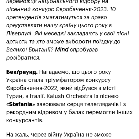
переможця національного відбору на
пісенний конкурс Євробачення-2023. 10
претендентів змагатимуться за право
представляти нашу країну цього року в
Ліверпулі. Які меседжі закладають у свої пісні
артисти та хто зможе вибороти поїздку до
Великої Британії?
Mind
спробував
розібратися.
Бекґраунд.
Нагадаємо, що цього року
Україна стала тріумфатором конкурсу
Євробачення-2022, який відбувся в місті
Турин, в Італії. Kalush Orchestra із піснею
«
Stefania»
завоювали серця телеглядачів і з
рекордним відривом у балах перемогли інших
конкурсантів.
На жаль, через війну Україна не зможе