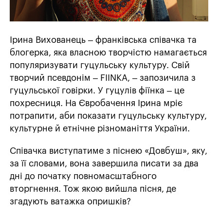
Ірина Вихованець – франківська співачка та
блогерка, яка власною творчістю намагається
популяризувати гуцульську культуру. Свій
творчий псевдонім – FIINKA, – запозичила з
гуцульської говірки. У гуцулів фіїнка – це
похресниця. На Євробачення Ірина мріє
потрапити, аби показати гуцульську культуру,
культурне й етнічне різноманіття України.
Співачка виступатиме з піснею «Довбуш», яку,
за її словами, вона завершила писати за два
дні до початку повномасштабного
вторгнення. Тож якою вийшла пісня, де
згадують ватажка опришків?