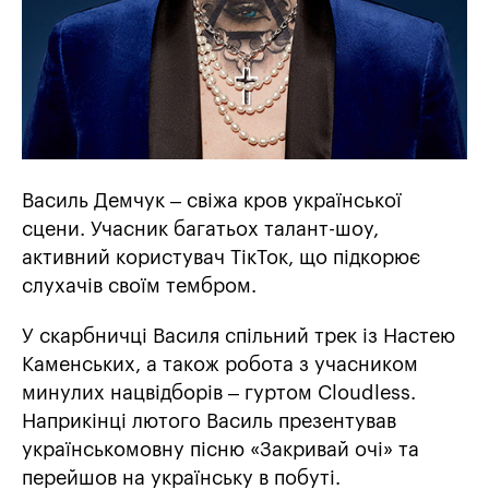
Василь Демчук – свіжа кров української
сцени. Учасник багатьох талант-шоу,
активний користувач ТікТок, що підкорює
слухачів своїм тембром.
У скарбничці Василя спільний трек із Настею
Каменських, а також робота з учасником
минулих нацвідборів – гуртом Cloudless.
Наприкінці лютого Василь презентував
українськомовну пісню «Закривай очі» та
перейшов на українську в побуті.