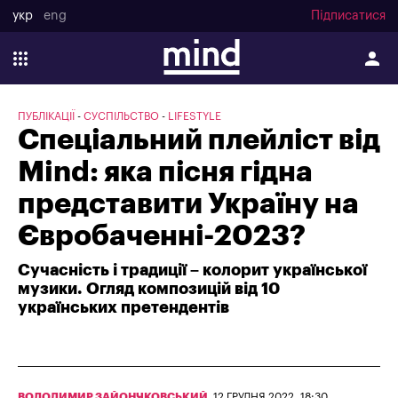
укр
eng
Підписатися
ПУБЛІКАЦІЇ
СУСПІЛЬСТВО
LIFESTYLE
Спеціальний плейліст від
Mind: яка пісня гідна
представити Україну на
Євробаченні-2023?
Сучасність і традиції – колорит української
музики. Огляд композицій від 10
українських претендентів
ВОЛОДИМИР ЗАЙОНЧКОВСЬКИЙ
,
12 ГРУДНЯ 2022, 18:30