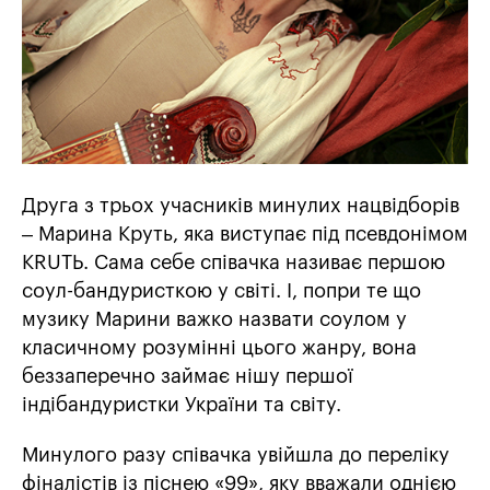
Друга з трьох учасників минулих нацвідборів
– Марина Круть, яка виступає під псевдонімом
KRUTЬ. Сама себе співачка називає першою
соул-бандуристкою у світі. І, попри те що
музику Марини важко назвати соулом у
класичному розумінні цього жанру, вона
беззаперечно займає нішу першої
індібандуристки України та світу.
Минулого разу співачка увійшла до переліку
фіналістів із піснею «99», яку вважали однією