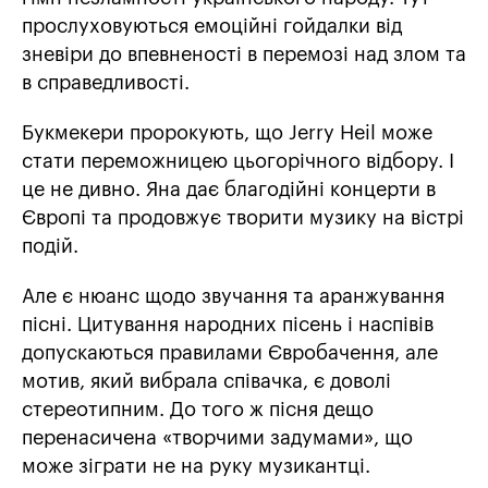
прослуховуються емоційні гойдалки від
зневіри до впевненості в перемозі над злом та
в справедливості.
Букмекери пророкують, що Jerry Heil може
стати переможницею цьогорічного відбору. І
це не дивно. Яна дає благодійні концерти в
Європі та продовжує творити музику на вістрі
подій.
Але є нюанс щодо звучання та аранжування
пісні. Цитування народних пісень і наспівів
допускаються правилами Євробачення, але
мотив, який вибрала співачка, є доволі
стереотипним. До того ж пісня дещо
перенасичена «творчими задумами», що
може зіграти не на руку музикантці.