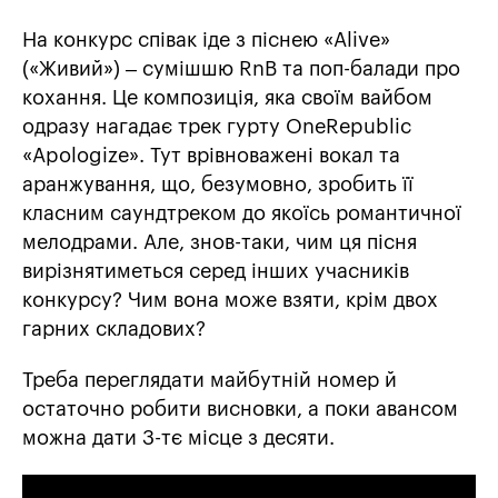
На конкурс співак іде з піснею «Alive»
(«Живий») – сумішшю RnB та поп-балади про
кохання. Це композиція, яка своїм вайбом
одразу нагадає трек гурту OneRepublic
«Apologize». Тут врівноважені вокал та
аранжування, що, безумовно, зробить її
класним саундтреком до якоїсь романтичної
мелодрами. Але, знов-таки, чим ця пісня
вирізнятиметься серед інших учасників
конкурсу? Чим вона може взяти, крім двох
гарних складових?
Треба переглядати майбутній номер й
остаточно робити висновки, а поки авансом
можна дати 3-тє місце з десяти.