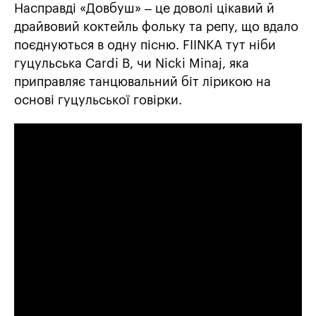
Насправді «Довбуш» – це доволі цікавий й
драйвовий коктейль фольку та репу, що вдало
поєднуються в одну пісню. FIINKA тут ніби
гуцульська Cardi B, чи Nicki Minaj, яка
приправляє танцювальний біт лірикою на
основі гуцульської говірки.