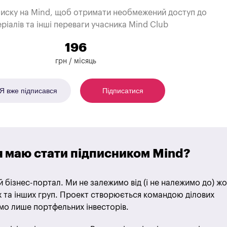
писку на Mind, щоб отримати необмежений доступ до
ріалів та інші переваги учасника Mind Club
196
грн / місяць
Я вже підписався
Підписатися
я маю стати підписником Mind?
 бізнес-портал. Ми не залежимо від (і не належимо до) ж
их та інших груп. Проект створюється командою ділових
ємо лише портфельних інвесторів.