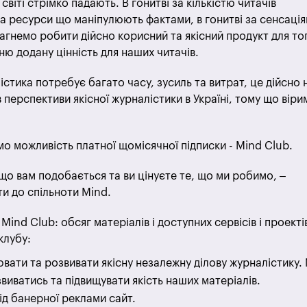
світі стрімко падають. В гонитві за кількістю читачів
а ресурси що маніпулюють фактами, в гонитві за сенсація
прагнемо робити дійсно корисний та якісний продукт для то
ю додану цінність для наших читачів.
стика потребує багато часу, зусиль та витрат, це дійсно 
 перспективи якісної журналістики в Україні, тому що віри
о можливість платної щомісячної підписки - Mind Club.
що вам подобається та ви цінуєте те, що ми робимо, –
и до спільноти Mind.
ind Club: обсяг матеріалів і доступних сервісів і проекті
клубу:
ати та розвивати якісну незалежну ділову журналістику.
виватись та підвищувати якість наших матеріалів.
ід банерної реклами сайт.