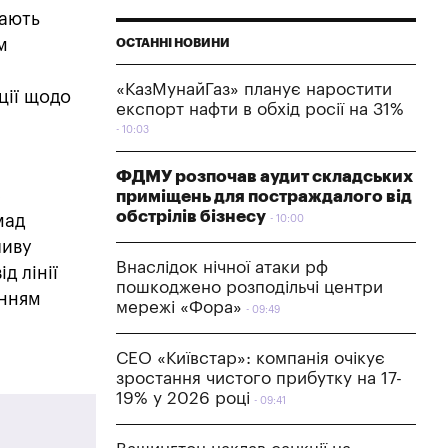
мають
м
ОСТАННІ НОВИНИ
«КазМунайГаз» планує наростити
ції щодо
експорт нафти в обхід росії на 31%
10:03
ФДМУ розпочав аудит складських
з
приміщень для постраждалого від
обстрілів бізнесу
мад
10:00
ливу
Внаслідок нічної атаки рф
д лінії
пошкоджено розподільчі центри
анням
мережі «Фора»
09:49
СЕО «Київстар»: компанія очікує
зростання чистого прибутку на 17-
19% у 2026 році
09:41