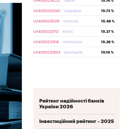
UA4000234223
15.74 %
ЛІВАДІЯ
UA4000233340
15.73 %
СКАДОВСЬК
UA4000235378
15.48 %
ГЕНІЧЕСЬК
UA4000233712
15.27 %
ФОРОС
UA4000237416
15.26 %
ЛИСИЧАНСЬК
UA4000232904
10.16 %
ДЕБАЛЬЦЕВЕ
Рейтинг надійності банків
України 2026
Інвестиційний рейтинг – 2025