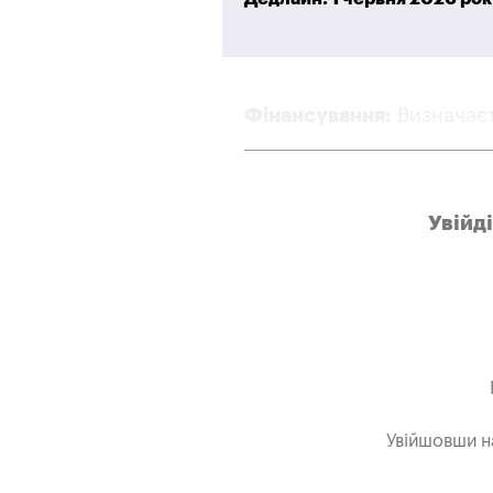
Фінансування:
Визначає
Увійд
Увійшовши н