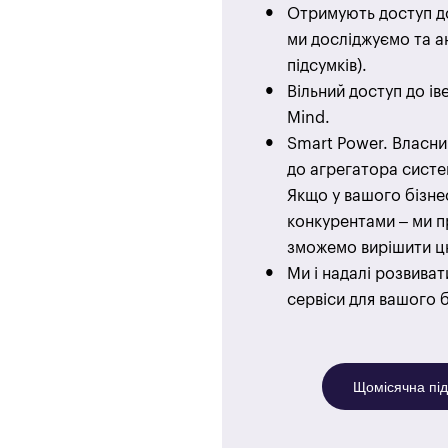
Отримують доступ до
ми досліджуємо та а
підсумків).
Вільний доступ до іве
Mind.
Smart Power. Власни
до агрегатора систе
Якщо у вашого бізне
конкурентами – ми п
зможемо вирішити ц
Ми і надалі розвива
сервіси для вашого б
Щомісячна під