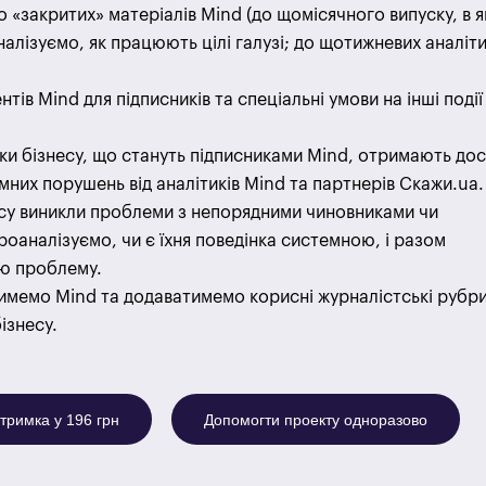
 «закритих» матеріалів Mind (до щомісячного випуску, в 
налізуємо, як працюють цілі галузі; до щотижневих аналіт
нтів Mind для підписників та спеціальні умови на інші події
ки бізнесу, що стануть підписниками Mind, отримають до
мних порушень від аналітиків Mind та партнерів Cкажи.uа.
су виникли проблеми з непорядними чиновниками чи
роаналізуємо, чи є їхня поведінка системною, і разом
ю проблему.
тимемо Mind та додаватимемо корисні журналістські рубри
ізнесу.
тримка у 196 грн
Допомогти проекту одноразово