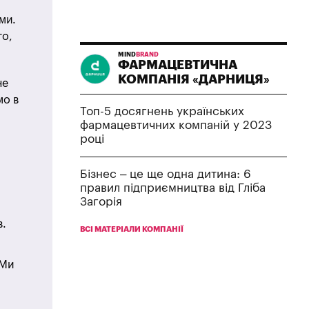
ми.
го,
MIND
BRAND
ФАРМАЦЕВТИЧНА
КОМПАНІЯ «ДАРНИЦЯ»
не
мо в
Топ-5 досягнень українських
фармацевтичних компаній у 2023
році
Бізнес – це ще одна дитина: 6
правил підприємництва від Гліба
Загорія
в.
ВСІ МАТЕРІАЛИ КОМПАНІЇ
 Ми