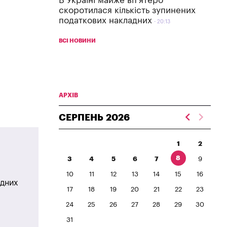
В Україні майже вп'ятеро
скоротилася кількість зупинених
податкових накладних
20:13
ВСІ НОВИНИ
АРХІВ
СЕРПЕНЬ
2026
1
2
8
3
4
5
6
7
9
10
11
12
13
14
15
16
одних
17
18
19
20
21
22
23
24
25
26
27
28
29
30
31