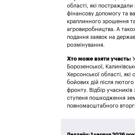
області, які постраждали
фінансову допомогу та ва
краплинного зрошення та
агровиробництва. А також
подання заявок на держа
розмінування.
Хто може взяти участь:
У
Борозенської, Калинівськ
Херсонської області, які 
бойових дій після лютого 
фронту. Відбір учасників
ступеня пошкодження земе
повномасштабного вторг
Дедлайн: 1 червня 2026 рок