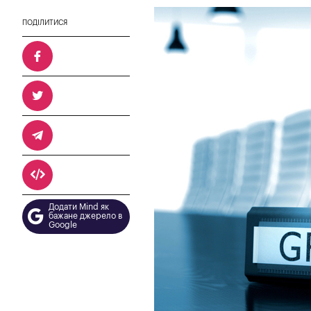
ПОДІЛИТИСЯ
Додати Mind як
бажане джерело в
Google