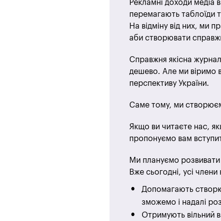
Рекламні доходи медіа в 
перемагають таблоїди т
На відміну від них, ми 
аби створювати справжн
Справжня якісна журналі
дешево. Але ми віримо в
перспективу України.
Саме тому, ми створюєм
Якщо ви читаєте нас, як
пропонуємо вам вступит
Ми плануємо розвивати M
Вже сьогодні, усі члени 
Допомагають створюв
зможемо і надалі роз
Отримують вільний в