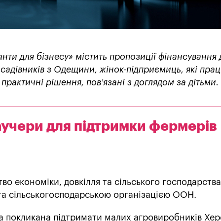
нти для бізнесу» містить пропозиції фінансування 
садівників з Одещини, жінок-підприємиць, які пра
практичні рішення, пов’язані з доглядом за дітьми.
ваучери для підтримки фермерів
во економіки, довкілля та сільського господарства
та сільськогосподарською організацією ООН.
 покликана підтримати малих агровиробників Хер