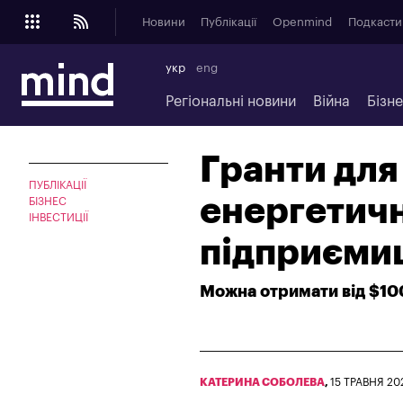
Новини
Публікації
Openmind
Подкасти
укр
eng
Регіональні новини
Війна
Бізн
Гранти для
ПУБЛІКАЦІЇ
енергетичн
БІЗНЕС
ІНВЕСТИЦІЇ
підприємиц
Можна отримати від $10
КАТЕРИНА СОБОЛЕВА
,
15 ТРАВНЯ 20