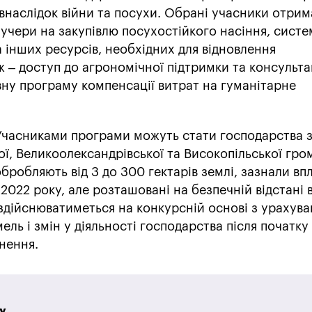
 внаслідок війни та посухи. Обрані учасники отри
учери на закупівлю посухостійкого насіння, систе
 інших ресурсів, необхідних для відновлення
 – доступ до агрономічної підтримки та консульта
вну програму компенсації витрат на гуманітарне
часниками програми можуть стати господарства 
ої, Великоолександрівської та Високопільської гро
обробляють від 3 до 300 гектарів землі, зазнали вп
2022 року, але розташовані на безпечній відстані ві
 здійснюватиметься на конкурсній основі з урахув
ль і змін у діяльності господарства після початку
нення.
у.