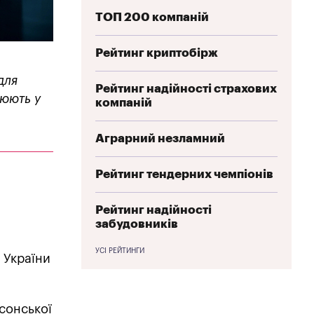
ТОП 200 компаній
Рейтинг криптобірж
для
Рейтинг надійності страхових
цюють у
компаній
Аграрний незламний
Рейтинг тендерних чемпіонів
Рейтинг надійності
забудовників
УСІ РЕЙТИНГИ
 України
сонської