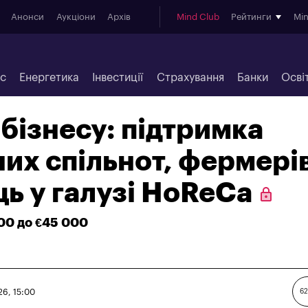
Анонси
Аукціони
Архів
Mind Club
Рейтинги
Mi
ес
Енергетика
Інвестиції
Страхування
Банки
Осві
 бізнесу: підтримка
их спільнот, фермерів
ь у галузі HoReCa
00 до €45 000
26, 15:00
62