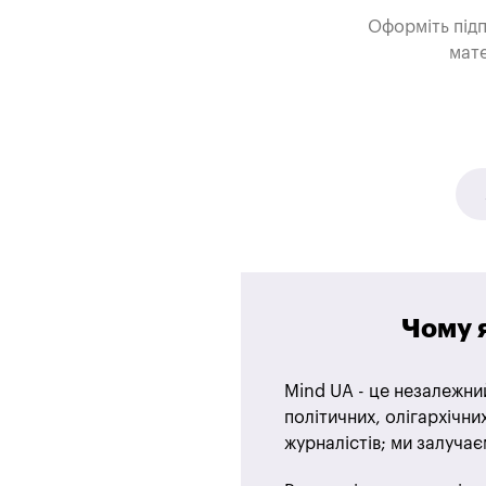
Оформіть під
мате
Чому 
Mind UA - це незалежний
політичних, олігархічн
журналістів; ми залуча