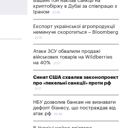
Вашингтон наклав санкції на
криптобіржу в Дубаї за співпрацю з
Іраном
22:45
Експорт української агропродукції
неминуче скоротиться – Bloomberg
22:15
Атаки ЗСУ обвалили продажі
військових товарів на Wildberries
на 40%
21:57
Сенат США схвалив законопроект
про «пекельні санкції» проти рф
21:17
НБУ дозволив банкам не визнавати
дефолт бізнесу, що постраждав від
атак рф
20:49