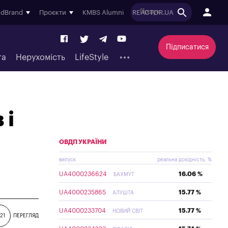
ndBrand
Проєкти
KMBS Alumni
REACTOR.UA
Підписатися
та
Нерухомість
LifeStyle
 і
ОВДП УКРАЇНИ
випуск
реальна дохідність, %
UA4000236624
16.06 %
БАХМУТ
UA4000235865
15.77 %
АЛУШТА
UA4000233704
15.77 %
НОВИЙ СВІТ
21
ПЕРЕГЛЯД