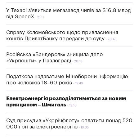
У Техасі з'явиться мегазавод чипів за $16,8 млрд
від SpaceX
21:11
Справу Коломойського щодо привласнення
коштів ПриватБанку передали до суду
20:46
Російська «Бандероль» знищила депо
«Укрпошти» у Павлограді
20:13
Податкова надаватиме Міноборони інформацію
про чоловіків 18–60 років
19:49
Електроенергія розподілятиметься за новим
принципом – Шмигаль
19:10
Суд присудив «Укррічфлоту» сплатити понад 520
000 грн за електроенергію
19:05