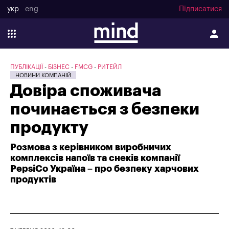
укр
eng
Підписатися
ПУБЛІКАЦІЇ
БІЗНЕС
FMCG
РИТЕЙЛ
НОВИНИ КОМПАНІЙ
Довіра споживача
починається з безпеки
продукту
Розмова з керівником виробничих
комплексів напоїв та снеків компанії
PepsiCo Україна – про безпеку харчових
продуктів