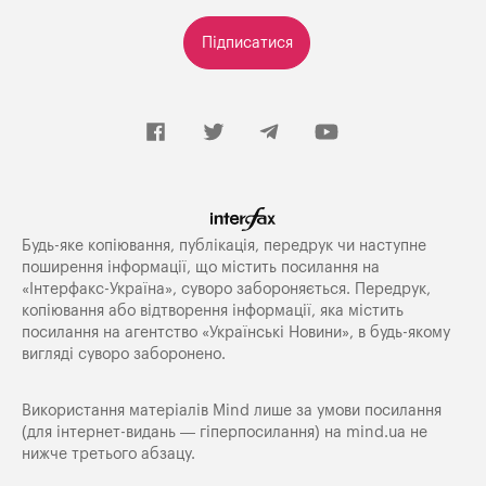
Підписатися
Будь-яке копiювання, публiкацiя, передрук чи наступне
поширення iнформацiї, що мiстить посилання на
«Iнтерфакс-Україна», суворо забороняється. Передрук,
копіювання або відтворення інформації, яка містить
посилання на агентство «Українські Новини», в будь-якому
вигляді суворо заборонено.
Використання матеріалів Mind лише за умови посилання
(для інтернет-видань — гіперпосилання) на
mind.ua
не
нижче третього абзацу.