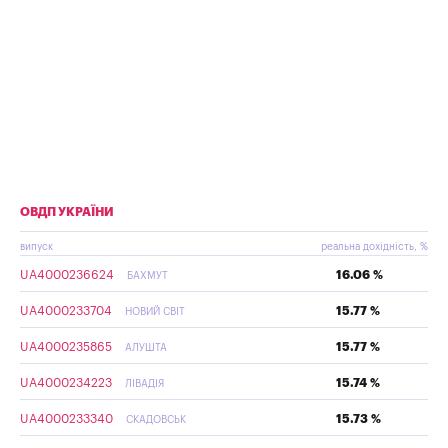
ОВДП УКРАЇНИ
випуск
реальна дохідність, %
UA4000236624
16.06 %
БАХМУТ
UA4000233704
15.77 %
НОВИЙ СВІТ
UA4000235865
15.77 %
АЛУШТА
UA4000234223
15.74 %
ЛІВАДІЯ
UA4000233340
15.73 %
СКАДОВСЬК