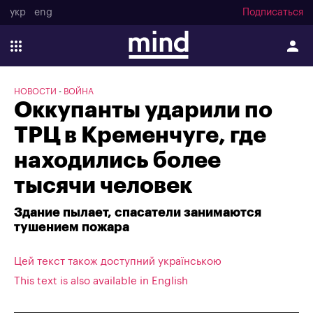
укр
eng
Подписаться
НОВОСТИ
ВОЙНА
Оккупанты ударили по
ТРЦ в Кременчуге, где
находились более
тысячи человек
Здание пылает, спасатели занимаются
тушением пожара
Цей текст також доступний українською
This text is also available in English