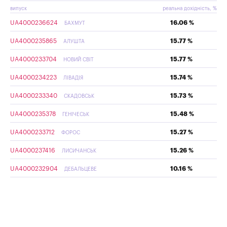
випуск
реальна дохідність, %
UA4000236624
16.06 %
БАХМУТ
UA4000235865
15.77 %
АЛУШТА
UA4000233704
15.77 %
НОВИЙ СВІТ
UA4000234223
15.74 %
ЛІВАДІЯ
UA4000233340
15.73 %
СКАДОВСЬК
UA4000235378
15.48 %
ГЕНІЧЕСЬК
UA4000233712
15.27 %
ФОРОС
UA4000237416
15.26 %
ЛИСИЧАНСЬК
UA4000232904
10.16 %
ДЕБАЛЬЦЕВЕ