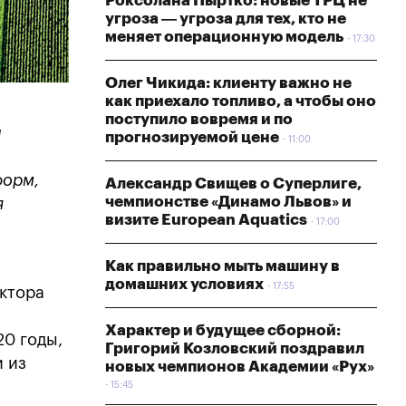
Роксолана Пыртко: новые ТРЦ не
угроза — угроза для тех, кто не
меняет операционную модель
17:30
Олег Чикида: клиенту важно не
как приехало топливо, а чтобы оно
поступило вовремя и по
и
прогнозируемой цене
11:00
форм,
Александр Свищев о Суперлиге,
чемпионстве «Динамо Львов» и
я
визите European Aquatics
17:00
Как правильно мыть машину в
домашних условиях
17:55
ктора
Характер и будущее сборной:
20 годы,
Григорий Козловский поздравил
 из
новых чемпионов Академии «Рух»
15:45