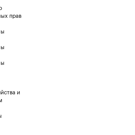
о
ных прав
ны
ны
ны
йства и
м
ы