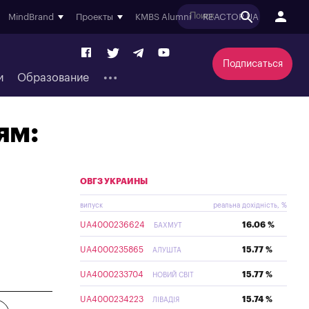
MindBrand
Проекты
KMBS Alumni
REACTOR.UA
Подписаться
и
Образование
ям:
ОВГЗ УКРАИНЫ
випуск
реальна дохідність, %
UA4000236624
16.06 %
БАХМУТ
UA4000235865
15.77 %
АЛУШТА
UA4000233704
15.77 %
НОВИЙ СВІТ
UA4000234223
15.74 %
ЛІВАДІЯ