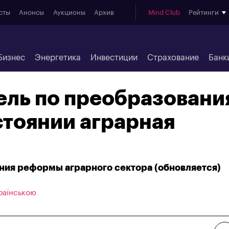
сты
Анонсы
Аукционы
Архив
Mind Club
Рейтинги
Бизнес
Энергетика
Инвестиции
Страхование
Банк
ель по преобразовани
стоянии аграрная
ния реформы аграрного сектора (обновляется)
раїнською