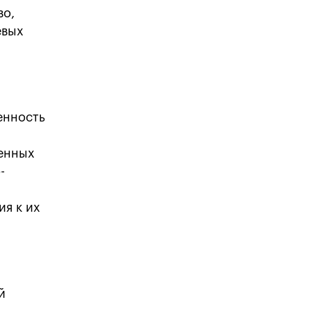
во,
евых
енность
венных
-
ия к их
й