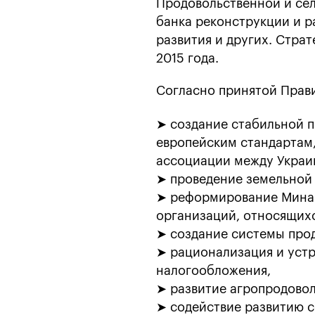
Продовольственной и се
банка реконструкции и р
развития и других. Стра
2015 года.
Согласно принятой Прав
➤ создание стабильной 
европейским стандартам,
ассоциации между Украин
➤ проведение земельной
➤ реформирование Минаг
организаций, относящихс
➤ создание системы про
➤ рационализация и уст
налогообложения,
➤ развитие агропродово
➤ содействие развитию с