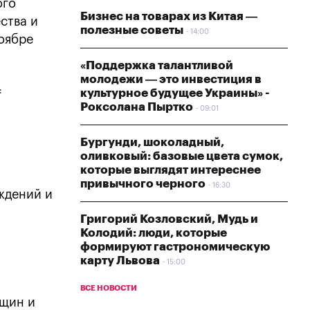
ого
Бизнес на товарах из Китая —
ства и
полезные советы
14:00
оябре
«Поддержка талантливой
молодежи — это инвестиция в
:
культурное будущее Украины» -
Роксолана Пыртко
09:01
Бургунди, шоколадный,
оливковый: базовые цвета сумок,
которые выглядят интереснее
привычного черного
16:30
ждений и
Григорий Козловский, Мудь и
Колодий: люди, которые
формируют гастрономическую
карту Львова
15:00
ВСЕ НОВОСТИ
бщин и