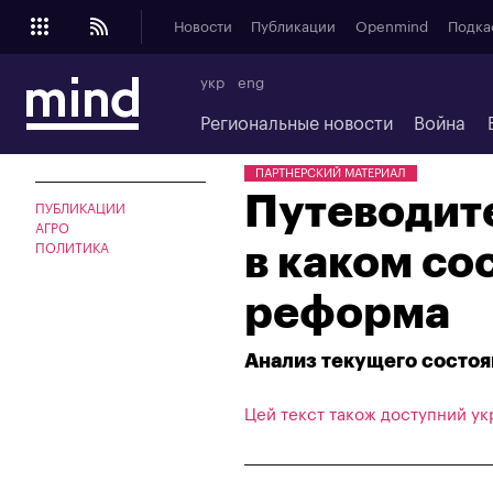
Новости
Публикации
Openmind
Подка
укр
eng
Региональные новости
Война
ПАРТНЕРСКИЙ МАТЕРИАЛ
Путеводит
ПУБЛИКАЦИИ
АГРО
в каком со
ПОЛИТИКА
реформа
Анализ текущего состоя
Цей текст також доступний ук