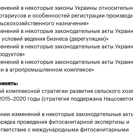
менений в некоторые законы Украины относительн
отариусов и особенностей регистрации производ
льскохозяйственного назначения»
менений в некоторые законодательные акты Украи
условий ведения бизнеса (дерегуляции)»
менений в некоторые законодательные акты Украи
родуктов»
менений в некоторые законодательные акты Украи
ии в агропромышленном комплексе»
ринять:
й комплексной стратегии развития сельского хозя
2015–2020 годы (стратегия поддержана Нацсовето
ении изменений в некоторые законодательные акт
орядка проведения фитосанитарной экспертизы и
оответствие с международными фитосанитарными