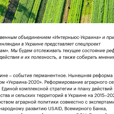
твенным объединением «Интерньюс-Украина» и пр
нляндии в Украине представляет спецпроект
ам». Мы будем отслеживать текущее состояние ре
ействия и их полезность, а также собирать мнени
аине – событие перманентное. Нынешняя реформа
рм «Украина-2020». Реформирование аграрного се
 Единой комплексной стратегии и плану действий
ства и сельских территорий в Украине на 2015–20
ством аграрной политики совместно с экспертами
народному развитию USAID, Всемирного Банка,