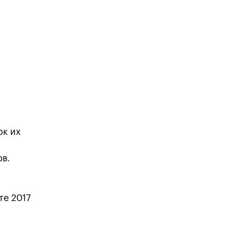
ок их
в.
те 2017