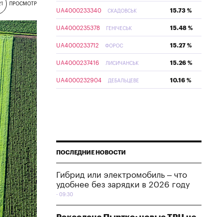
21
ПРОСМОТР
UA4000233340
15.73 %
СКАДОВСЬК
UA4000235378
15.48 %
ГЕНІЧЕСЬК
UA4000233712
15.27 %
ФОРОС
UA4000237416
15.26 %
ЛИСИЧАНСЬК
UA4000232904
10.16 %
ДЕБАЛЬЦЕВЕ
ПОСЛЕДНИЕ НОВОСТИ
Гибрид или электромобиль – что
удобнее без зарядки в 2026 году
09:30