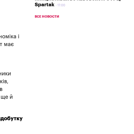
Spartak
17:00
ВСЕ НОВОСТИ
оміка і
т має
а
ники
ків,
в
 ще й
видобутку