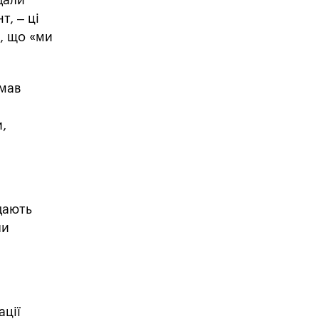
т, – ці
, що «ми
имав
,
дають
ли
ації