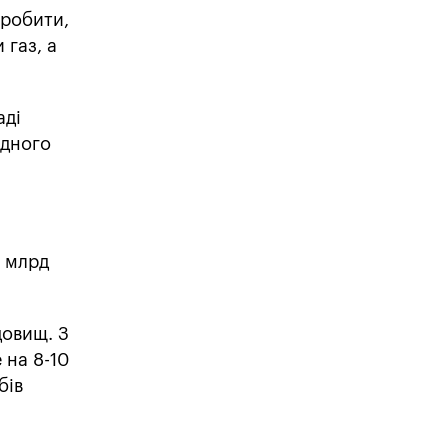
зробити,
 газ, а
аді
одного
5 млрд
довищ. З
 на 8-10
бів