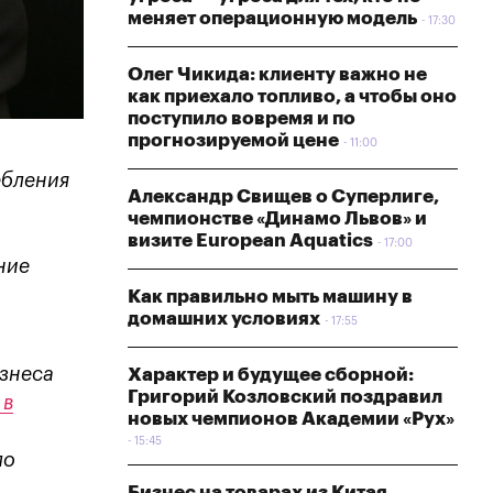
меняет операционную модель
17:30
Олег Чикида: клиенту важно не
как приехало топливо, а чтобы оно
поступило вовремя и по
прогнозируемой цене
11:00
ебления
Александр Свищев о Суперлиге,
чемпионстве «Динамо Львов» и
визите European Aquatics
17:00
ние
Как правильно мыть машину в
домашних условиях
17:55
знеса
Характер и будущее сборной:
Григорий Козловский поздравил
 в
новых чемпионов Академии «Рух»
15:45
ло
Бизнес на товарах из Китая —