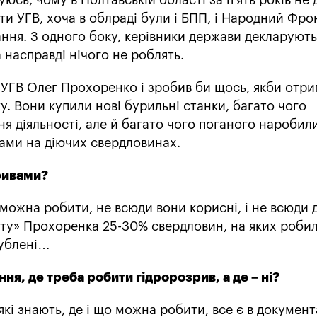
и УГВ, хоча в облраді були і БПП, і Народний Фрон
ння. З одного боку, керівники держави декларують
 насправді нічого не роблять.
 УГВ Олег Прохоренко і зробив би щось, якби отр
ку. Вони купили нові бурильні станки, багато чого
я діяльності, але й багато чого поганого наробили
вами на діючих свердловинах.
зривами?
можна робити, не всюди вони корисні, і не всюди 
нту» Прохоренка 25-30% свердловин, на яких роби
гублені…
ня, де треба робити гідророзрив, а де – ні?
 які знають, де і що можна робити, все є в документ