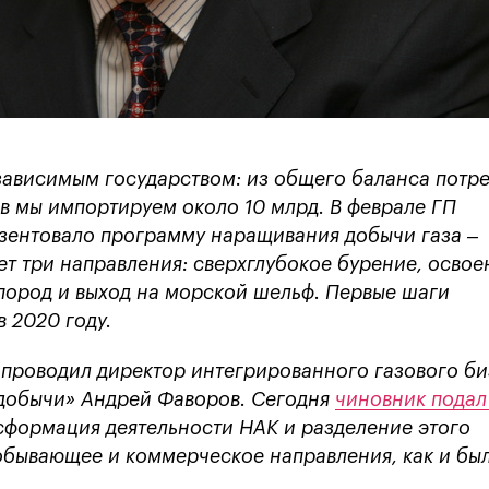
зависимым государством: из общего баланса потр
ов мы импортируем около 10 млрд. В феврале ГП
езентовало программу наращивания добычи газа –
ает три направления: сверхглубокое бурение, освое
 пород и выход на морской шельф. Первые шаги
в 2020 году.
проводил директор интегрированного газового би
аздобычи» Андрей Фаворов. Сегодня
чиновник подал
нсформация деятельности НАК и разделение этого
обывающее и коммерческое направления, как и бы