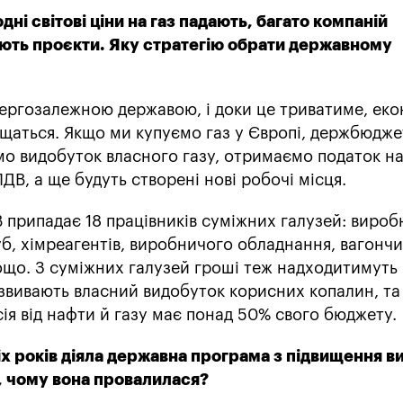
ні світові ціни на газ падають, багато компаній
ють проєкти. Яку стратегію обрати державному
ергозалежною державою, і доки це триватиме, екон
ащаться. Якщо ми купуємо газ у Європі, держбюдже
о видобуток власного газу, отримаємо податок н
ДВ, а ще будуть створені нові робочі місця.
 припадає 18 працівників суміжних галузей: вироб
б, хімреагентів, виробничого обладнання, вагончи
ощо. З суміжних галузей гроші теж надходитимуть 
розвивають власний видобуток корисних копалин, та
осія від нафти й газу має понад 50% свого бюджету.
ніх років діяла державна програма з підвищення 
», чому вона провалилася?