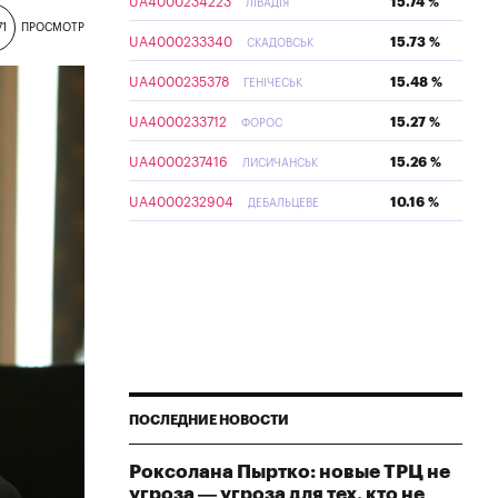
UA4000234223
15.74 %
ЛІВАДІЯ
71
ПРОСМОТР
UA4000233340
15.73 %
СКАДОВСЬК
UA4000235378
15.48 %
ГЕНІЧЕСЬК
UA4000233712
15.27 %
ФОРОС
UA4000237416
15.26 %
ЛИСИЧАНСЬК
UA4000232904
10.16 %
ДЕБАЛЬЦЕВЕ
ПОСЛЕДНИЕ НОВОСТИ
Роксолана Пыртко: новые ТРЦ не
угроза — угроза для тех, кто не