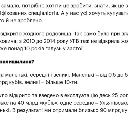
замало, потрібно хотіти це зробити, знати, як це 
ікованих спеціалістів. А у нас усі хочуть купувати
го й не зроблено.
е відкрито жодного родовища. Так само було при вл
ковича, з 2010 до 2014 року УГВ теж не відкрила ж
е понад 10 років галузь у застої.
 залишилися?
 маленькі, середні і великі. Маленькі – від 0,5 до 
лрд кубів, великі – більше 10-ти.
уло відкрито та введено в експлуатацію десь 25 ро
ьке на 40 млрд «кубів», одне середнє – Ульянівське
нькі. В результаті ми отримали близько 90 млрд ку