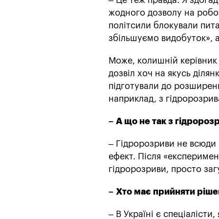
жодного дозволу на робот
політсили блокували пита
збільшуємо видобуток», а
Може, колишній керівник
дозвіл хоч на якусь ділян
підготували до розширенн
наприклад, з гідророзри
–
А що не так з гідроро
– Гідророзриви не всюди 
ефект. Після «експериме
гідророзриви, просто за
–
Хто має прийняти рішен
– В Україні є спеціалісти,