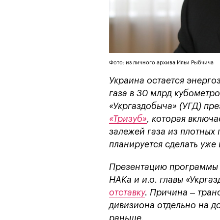
Фото: из личного архива Ильи Рыбчича
Украина остается энерго
газа в 30 млрд кубометр
«Укргаздобыча» (УГД) пр
«Тризуб»
, которая включ
залежей газа из плотных
планируется сделать уже 
Презентацию программы 
НАКа и и.о. главы «Укрг
отставку
. Причина – тра
дивизиона отдельно на д
раньше.