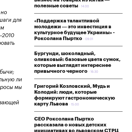
полезные советы
14:00
 но
шаги для
«Поддержка талантливой
молодежи — это инвестиция в
ым
культурное будущее Украины» -
–2010
Роксолана Пыртко
09:01
ровать
Бургунди, шоколадный,
оливковый: базовые цвета сумок,
которые выглядят интереснее
привычного черного
обычи;
16:30
льную ли
Григорий Козловский, Мудь и
просы мы
Колодий: люди, которые
формируют гастрономическую
ывающей
карту Львова
15:00
СЕО Роксолана Пыртко
рассказала о новых детских
инициативах во львовском СТРЦ