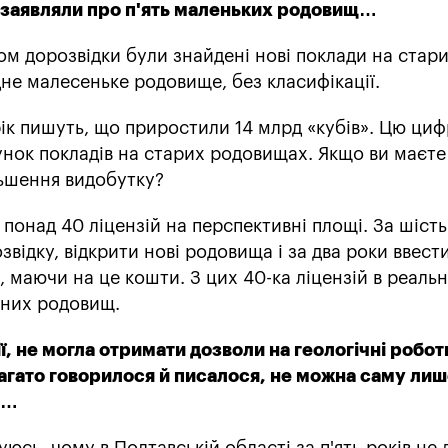
 заявляли про п'ять маленьких родовищ…
м дорозвідки були знайдені нові поклади на стар
не малесеньке родовище, без класифікації.
рік пишуть, що приростили 14 млрд «кубів». Цю ци
нок покладів на старих родовищах. Якщо ви маєте
льшення видобутку?
понад 40 ліцензій на перспективні площі. За шість
відку, відкрити нові родовища і за два роки ввести
, маючи на це кошти. З цих 40-ка ліцензій в реальн
нних родовищ.
ї, не могла отримати дозволи на геологічні роботи
багато говорилося й писалося, не можна саму ли
и…
уюсь, чому в Полтавській області за п'ять років не 