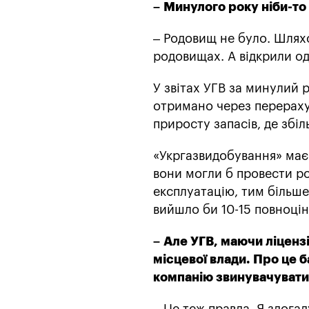
–
Минулого року ніби-то
– Родовищ не було. Шляхо
родовищах. А відкрили од
У звітах УГВ за минулий 
отримано через перераху
приросту запасів, де збі
«Укргазвидобування» має 
вони могли б провести роз
експлуатацію, тим більше
вийшло би 10-15 повноці
–
Але УГВ, маючи ліцензі
місцевої влади. Про це 
компанію звинувачуват
– Це теж правда. Я здогад