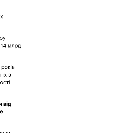
их
фру
 14 млрд
 років
 їх в
ості
 від
ше
дали