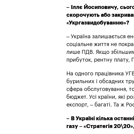
–
Іллє Йосиповичу, сьогод
скорочують або закрива
«Укргазвидобуванню»?
– Україна залишається ен
соціальне життя не покр
лише ПДВ. Якщо збільшим
прибуток, рентну плату, П
На одного працівника УГВ
бурильних і обсадних тру
сфера обслуговування, т
бюджет. Усі країни, які 
експорт, – багаті. Та ж Р
–
В Україні кілька остан
газу – «Стратегія 20\20