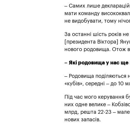
– Самих лише декларацій 
мати команду висококваліф
не видобувати, тому нічо
За останні шість років н
[президента Віктора] Яну
нового родовища. Отож вж
–
Які родовища у нас ще
– Родовища поділяються на
«кубів», середні – до 10 м
Під час мого керування б
них одне велике – Кобзівс
млрд, решта 22-23 – мале
нових запасів.