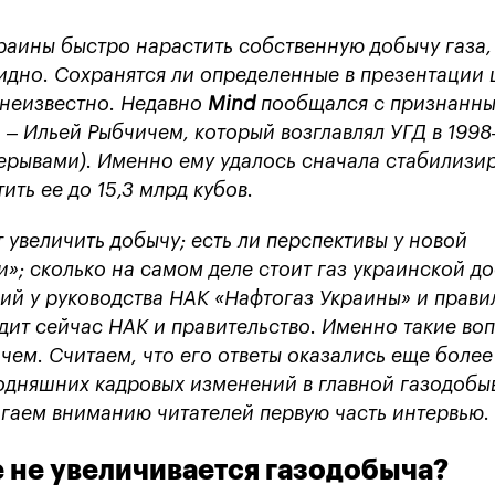
краины быстро нарастить собственную добычу газа,
видно. Сохранятся ли определенные в презентации 
 неизвестно. Недавно
Mind
пообщался с признанн
– Ильей Рыбчичем, который возглавлял УГД в 1998
ерывами). Именно ему удалось сначала стабилизи
ить ее до 15,3 млрд кубов.
увеличить добычу; есть ли перспективы у новой
»; сколько на самом деле стоит газ украинской д
ий у руководства НАК «Нафтогаз Украины» и прави
дит сейчас НАК и правительство. Именно такие во
чем. Считаем, что его ответы оказались еще более
годняшних кадровых изменений в главной газодоб
гаем вниманию читателей первую часть интервью.
 не увеличивается газодобыча?