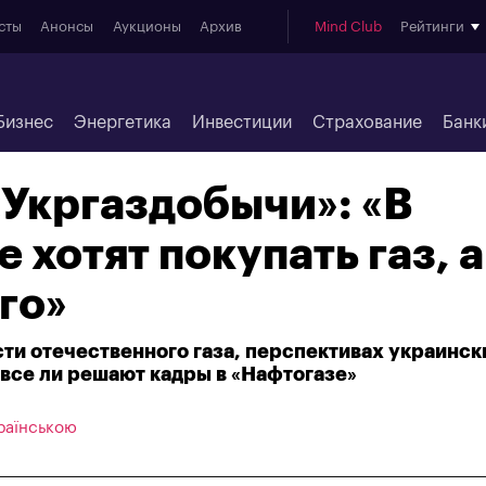
сты
Анонсы
Аукционы
Архив
Mind Club
Рейтинги
Бизнес
Энергетика
Инвестиции
Страхование
Банк
«Укргаздобычи»: «В
 хотят покупать газ, а
го»
сти отечественного газа, перспективах украинск
 все ли решают кадры в «Нафтогазе»
раїнською