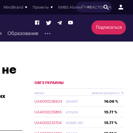
MindBrand
Проекты
KMBS Alumni
REACTOR.UA
Подписаться
и
Образование
 не
ОВГЗ УКРАИНЫ
випуск
реальна дохідність, %
их
UA4000236624
16.06 %
БАХМУТ
UA4000235865
15.77 %
АЛУШТА
UA4000233704
15.77 %
НОВИЙ СВІТ