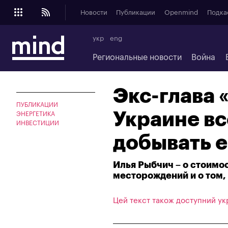
Новости
Публикации
Openmind
Подка
укр
eng
Региональные новости
Война
Экс-глава 
ПУБЛИКАЦИИ
Украине все
ЭНЕРГЕТИКА
ИНВЕСТИЦИИ
добывать е
Илья Рыбчич – о стоимо
месторождений и о том,
Цей текст також доступний ук