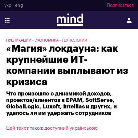
укр
eng
Подписаться
ПУБЛИКАЦИИ
ЭКОНОМИКА
ТЕХНОЛОГИИ
«Магия» локдауна: как
крупнейшие ИТ-
компании выплывают из
кризиса
Что произошло с динамикой доходов,
проектов/клиентов в EPAM, SoftServe,
GlobalLogic, Luxoft, Intellias и других, и
удалось ли им удержать сотрудников
Цей текст також доступний українською