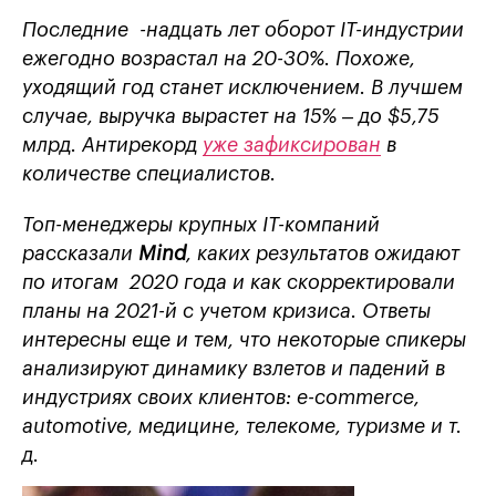
Последние -надцать лет оборот IT-индустрии
ежегодно возрастал на 20-30%. Похоже,
уходящий год станет исключением. В лучшем
случае, выручка вырастет на 15% – до $5,75
млрд. Антирекорд
уже зафиксирован
в
количестве специалистов.
Топ-менеджеры крупных IT-компаний
рассказали
Mind
, к
аких результатов ожидают
по итогам 2020 года и как скорректировали
планы на 2021-й с учетом кризиса. Ответы
интересны еще и тем, что некоторые спикеры
анализируют динамику взлетов и падений в
индустриях своих клиентов:
e
-
commerce
,
automotive, медицине, телекоме, туризме и т.
д.