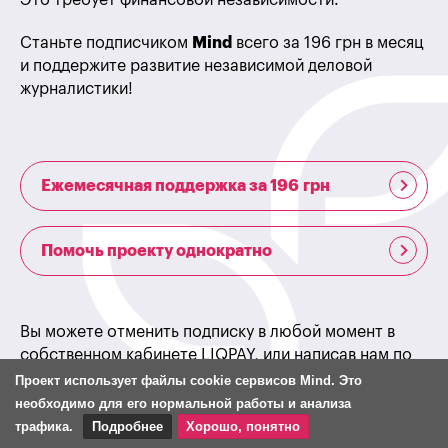
Это требует финансовой независимости.
Станьте подписчиком
Mind
всего за 196 грн в месяц
и поддержите развитие независимой деловой
журналистики!
Ежемесячная поддержка за 196 грн
Помочь проекту однократно
Вы можете отменить подписку в любой момент в
собственном кабинете LIQPAY, или написав нам по
адресу:
editor@mind.ua
.
Проект использует файлы cookie сервисов Mind. Это
необходимо для его нормальной работы и анализа
трафика.
Подробнее
Хорошо, понятно