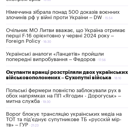
15:33
Німеччина зібрала понад 500 доказів воєнних
злочинів рф у війні проти України – DW
15:54
Очільник МО Литви вважає, що Україна отримає
перші F-16 орієнтовно у червні 2024 року –
Foreign Policy
16:30
Українські аналоги «Ланцетів» пройшли
попередні випробування – Федоров
17:56
Окупанти вранці розстріляли двох українських
військовополонених – Сухопутні війська
18:16
Польські фермери повністю заблокували рух в
обох напрямках на ПП «Ягодин - Дорогуськ» –
митна служба
19:30
Ворог блокує трансляцію українських медіа на
ТОТ та підʼєднує супутникове ТБ «русскій мір-
тв» – ГУР
21:23