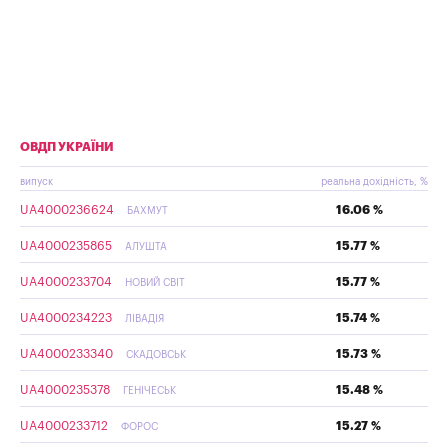
ОВДП УКРАЇНИ
випуск
реальна дохідність, %
UA4000236624
16.06 %
БАХМУТ
UA4000235865
15.77 %
АЛУШТА
UA4000233704
15.77 %
НОВИЙ СВІТ
UA4000234223
15.74 %
ЛІВАДІЯ
UA4000233340
15.73 %
СКАДОВСЬК
UA4000235378
15.48 %
ГЕНІЧЕСЬК
UA4000233712
15.27 %
ФОРОС