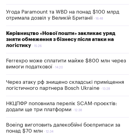
Угода Paramount та WBD на понад $100 млрд
отримала дозвіл у Великій Британії
16:48
Керівництво «Нової пошти» закликає уряд
зняти обмеження з бізнесу після атаки на
логістику
15:26
Ferrexpo може сплатити майже $800 млн через
вимоги податкової
14:20
Через атаку рф знищено складські приміщення
логістичного партнера Bosch Ukraine
13:28
НКЦПФР поповнила перелік SCAM-проєктів:
додали ще три платформи
12:38
Boeing виготовить далекобійні боєприпаси за
понад $70 млн
12:34