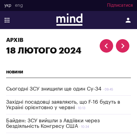
укр
eng
Підписатися
АРХІВ
18 ЛЮТОГО 2024
НОВИНИ
Сьогодні ЗСУ знищили ще один Су-34
09:45
Західні посадовці заявляють, що F-16 будуть в
Україні орієнтовно у червні
10:13
Байден: ЗСУ вийшли з Авдіївки через
бездіяльність Конгресу США
10:34