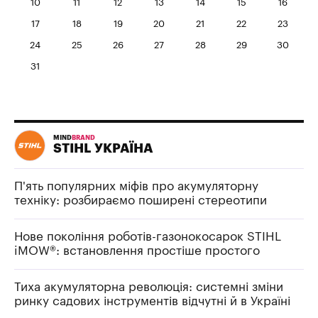
10
11
12
13
14
15
16
17
18
19
20
21
22
23
24
25
26
27
28
29
30
31
MIND
BRAND
STIHL УКРАЇНА
П'ять популярних міфів про акумуляторну
техніку: розбираємо поширені стереотипи
Нове покоління роботів-газонокосарок STIHL
iMOW®: встановлення простіше простого
Тиха акумуляторна революція: системні зміни
ринку садових інструментів відчутні й в Україні