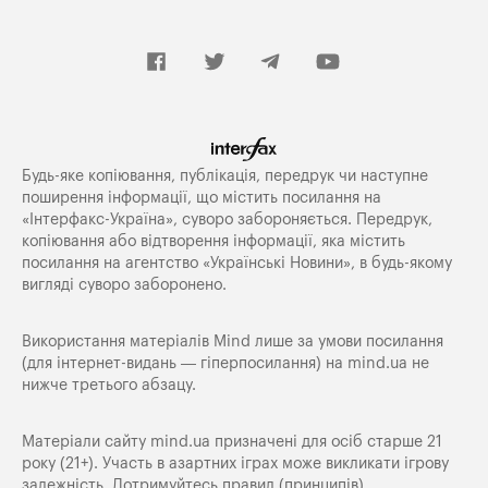
Будь-яке копiювання, публiкацiя, передрук чи наступне
поширення iнформацiї, що мiстить посилання на
«Iнтерфакс-Україна», суворо забороняється. Передрук,
копіювання або відтворення інформації, яка містить
посилання на агентство «Українські Новини», в будь-якому
вигляді суворо заборонено.
Використання матеріалів Mind лише за умови посилання
(для інтернет-видань — гіперпосилання) на
mind.ua
не
нижче третього абзацу.
Матеріали сайту mind.ua призначені для осіб старше 21
року (21+). Участь в азартних іграх може викликати ігрову
залежність. Дотримуйтесь правил (принципів)