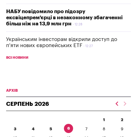
НАБУ повідомило про підозру
ексвіцепрем'єрці в незаконному збагаченні
більш ніж на 13,9 млн грн
12:28
Українським інвесторам відкрили доступ до
п'яти нових європейських ETF
12:27
ВСІ НОВИНИ
АРХІВ
СЕРПЕНЬ
2026
1
2
6
3
4
5
7
8
9