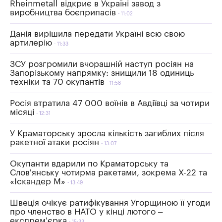
Rheinmetall відкриє в Україні завод з
виробництва боєприпасів
11:02
Данія вирішила передати Україні всю свою
артилерію
11:33
ЗСУ розгромили вчорашній наступ росіян на
Запорізькому напрямку: знищили 18 одиниць
техніки та 70 окупантів
11:58
Росія втратила 47 000 воїнів в Авдіївці за чотири
місяці
12:31
У Краматорську зросла кількість загиблих після
ракетної атаки росіян
13:07
Окупанти вдарили по Краматорську та
Слов'янську чотирма ракетами, зокрема Х-22 та
«Іскандер М»
13:49
Швеція очікує ратифікування Угорщиною її угоди
про членство в НАТО у кінці лютого –
експрем’єрка