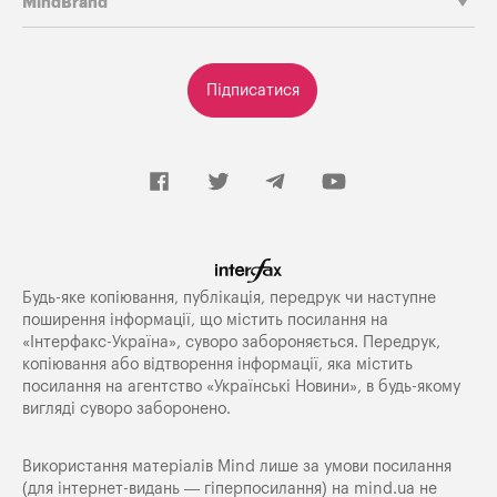
MindBrand
Підписатися
Будь-яке копiювання, публiкацiя, передрук чи наступне
поширення iнформацiї, що мiстить посилання на
«Iнтерфакс-Україна», суворо забороняється. Передрук,
копіювання або відтворення інформації, яка містить
посилання на агентство «Українські Новини», в будь-якому
вигляді суворо заборонено.
Використання матеріалів Mind лише за умови посилання
(для інтернет-видань — гіперпосилання) на
mind.ua
не