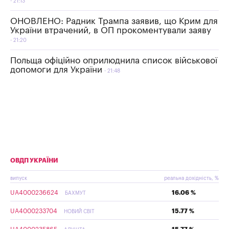
21:13
ОНОВЛЕНО: Радник Трампа заявив, що Крим для
України втрачений, в ОП прокоментували заяву
21:20
Польща офіційно оприлюднила список військової
допомоги для України
21:48
ОВДП УКРАЇНИ
випуск
реальна дохідність, %
UA4000236624
16.06 %
БАХМУТ
UA4000233704
15.77 %
НОВИЙ СВІТ