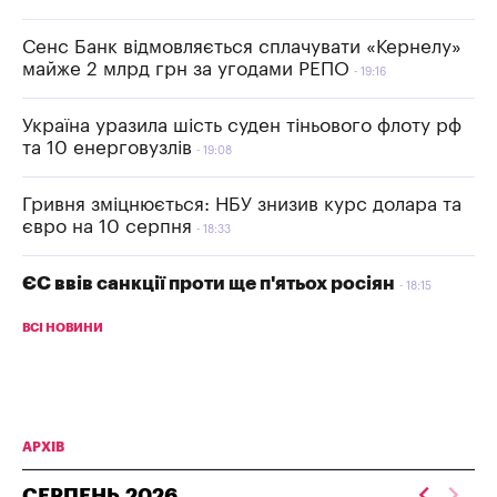
Сенс Банк відмовляється сплачувати «Кернелу»
майже 2 млрд грн за угодами РЕПО
19:16
Україна уразила шість суден тіньового флоту рф
та 10 енерговузлів
19:08
Гривня зміцнюється: НБУ знизив курс долара та
євро на 10 серпня
18:33
ЄС ввів санкції проти ще п'ятьох росіян
18:15
ВСІ НОВИНИ
АРХІВ
СЕРПЕНЬ
2026