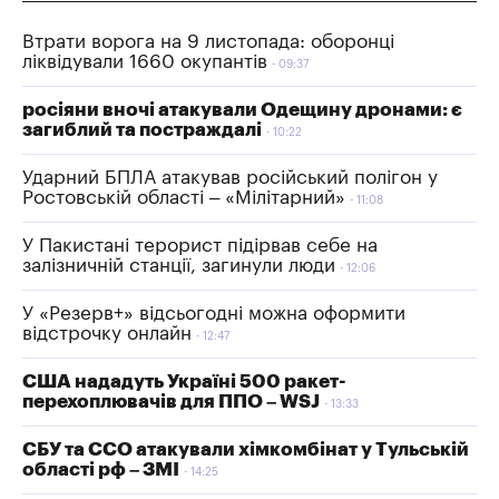
Втрати ворога на 9 листопада: оборонці
ліквідували 1660 окупантів
09:37
росіяни вночі атакували Одещину дронами: є
загиблий та постраждалі
10:22
Ударний БПЛА атакував російський полігон у
Ростовській області – «Мілітарний»
11:08
У Пакистані терорист підірвав себе на
залізничній станції, загинули люди
12:06
У «Резерв+» відсьогодні можна оформити
відстрочку онлайн
12:47
США нададуть Україні 500 ракет-
перехоплювачів для ППО – WSJ
13:33
СБУ та ССО атакували хімкомбінат у Тульській
області рф – ЗМІ
14:25