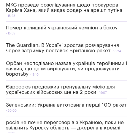
МКС проведе розслідування щодо прокурора
Каріма Хана, який видав ордер на арешт путіна
15:28
Помер колишній український чемпіон з боксу
15:35
The Guardian: В Україні зростає розчарування
через затримку поставок Британією ракет
16:24
Орбан несподівано назвав українців героїчними і
заявив, що це їм вирішувати, чи продовжувати
боротьбу
18:10
Євросоюз продовжив тренувальну місію для
українських військових ще на 2 роки
19:07
Зеленський: Україна виготовила перші 100 ракет
20:00
росія не почне переговорів з Україною, поки не
звільнить Курську область — джерела в кремлі