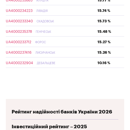
UA4000235865
15.77 %
АЛУШТА
UA4000234223
15.74 %
ЛІВАДІЯ
UA4000233340
15.73 %
СКАДОВСЬК
UA4000235378
15.48 %
ГЕНІЧЕСЬК
UA4000233712
15.27 %
ФОРОС
UA4000237416
15.26 %
ЛИСИЧАНСЬК
UA4000232904
10.16 %
ДЕБАЛЬЦЕВЕ
Рейтинг надійності банків України 2026
Інвестиційний рейтинг – 2025