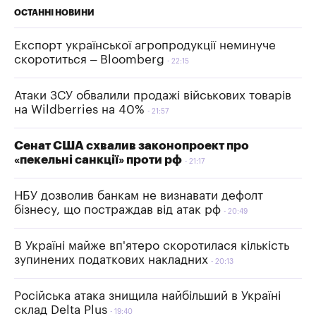
ОСТАННІ НОВИНИ
Експорт української агропродукції неминуче
скоротиться – Bloomberg
22:15
Атаки ЗСУ обвалили продажі військових товарів
на Wildberries на 40%
21:57
Сенат США схвалив законопроект про
«пекельні санкції» проти рф
21:17
НБУ дозволив банкам не визнавати дефолт
бізнесу, що постраждав від атак рф
20:49
В Україні майже вп'ятеро скоротилася кількість
зупинених податкових накладних
20:13
Російська атака знищила найбільший в Україні
склад Delta Plus
19:40