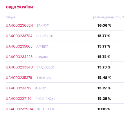
ОВДП УКРАЇНИ
випуск
реальна дохідність, %
UA4000236624
16.06 %
БАХМУТ
UA4000233704
15.77 %
НОВИЙ СВІТ
UA4000235865
15.77 %
АЛУШТА
UA4000234223
15.74 %
ЛІВАДІЯ
UA4000233340
15.73 %
СКАДОВСЬК
UA4000235378
15.48 %
ГЕНІЧЕСЬК
UA4000233712
15.27 %
ФОРОС
UA4000237416
15.26 %
ЛИСИЧАНСЬК
UA4000232904
10.16 %
ДЕБАЛЬЦЕВЕ