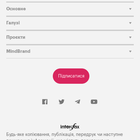
Основне
Галузі
Проєкти
MindBrand
Підписатися
Будь-яке копiювання, публiкацiя, передрук чи наступне