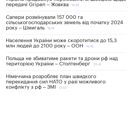
передачі Gripen – Жовква
16:58
Сапери розмінували 157 000 га
сільськогосподарських земель від початку 2024
року – Шмигаль
18:19
Населення України може скоротитися до 15,3
млн людей до 2100 року – ООН
19:46
Польща не збиватиме ракети та дрони рф над
територією України – Столтенберг
20:41
Німеччина розробляє план швидкого
перекидання сил НАТО у разі можливого
конфлікту з рф – ЗМІ
21:02