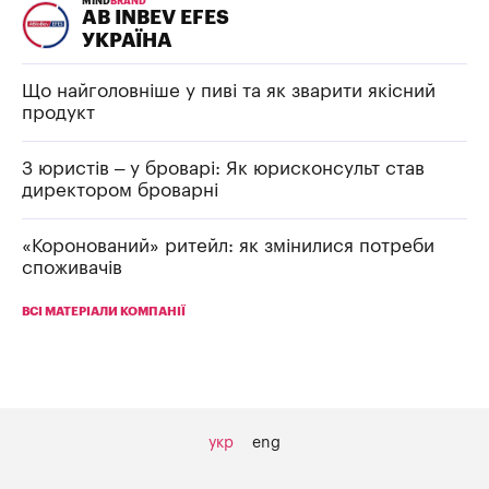
MIND
BRAND
AB INBEV EFES
УКРАЇНА
Що найголовніше у пиві та як зварити якісний
продукт
З юристів – у броварі: Як юрисконсульт став
директором броварні
«Коронований» ритейл: як змінилися потреби
споживачів
ВСІ МАТЕРІАЛИ КОМПАНІЇ
укр
eng