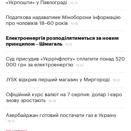
«Укрпошти» у Павлограді
20:13
Податкова надаватиме Міноборони інформацію
про чоловіків 18–60 років
19:49
Електроенергія розподілятиметься за новим
принципом – Шмигаль
19:10
Суд присудив «Укррічфлоту» сплатити понад 520
000 грн за електроенергію
19:05
JYSK відкрив перший магазин у Миргороді
18:53
Офіційний курс валют на 7 серпня: долар і євро
знову зростають
18:28
Азербайджан готовий постачати газ в Україну
18:15