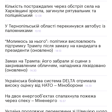
Кількість постраждалих через обстріл села на
Харківщині зросла, загинули рятувальник та
поліцейський
12:08
У Тернопільській області перекинувся автобус із
паломниками
13:10
“Молимось за нього”: політики висловлюють
підтримку Трампу після замаху на кандидата в
президенти (оновлено)
14:13
Замах на Трампа: його забрали зі сцени з
закривавленим обличчям, нападника ліквідовано
(оновлено)
14:30
Українська бойова система DELTA отримала
високу оцінку від НАТО – Міноборони
14:39
На двох енергообʼєктах спалахнула пожежа
через спеку – Міненерго
15:57
Україна продовжує перемовини зі Швецією щодо