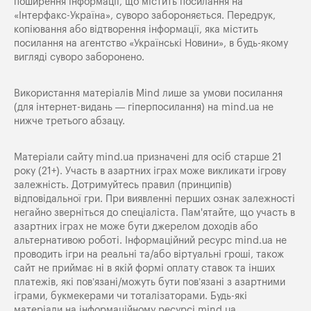
поширення iнформацiї, що мiстить посилання на
«Iнтерфакс-Україна», суворо забороняється. Передрук,
копіювання або відтворення інформації, яка містить
посилання на агентство «Українські Новини», в будь-якому
вигляді суворо заборонено.
Використання матеріалів Mind лише за умови посилання
(для інтернет-видань — гіперпосилання) на
mind.ua
не
нижче третього абзацу.
Матеріали сайту mind.ua призначені для осіб старше 21
року (21+). Участь в азартних іграх може викликати ігрову
залежність. Дотримуйтесь правил (принципів)
відповідальної гри. При виявленні перших ознак залежності
негайно зверніться до спеціаліста. Пам'ятайте, що участь в
азартних іграх не може бути джерелом доходів або
альтернативою роботі. Інформаційний ресурс mind.ua не
проводить ігри на реальні та/або віртуальні гроші, також
сайт не приймає ні в якій формі оплату ставок та інших
платежів, які пов’язані/можуть бути пов’язані з азартними
іграми, букмекерами чи тоталізаторами. Будь-які
матеріали на інформаційному ресурсі mind.ua