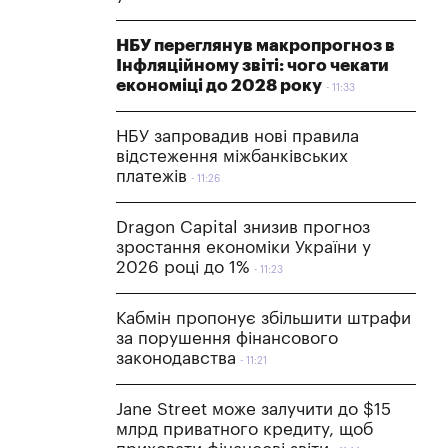
НБУ переглянув макропрогноз в
Інфляційному звіті: чого чекати
економіці до 2028 року
11:33
НБУ запровадив нові правила
відстеження міжбанківських
платежів
11:26
Dragon Capital знизив прогноз
зростання економіки України у
2026 році до 1%
11:23
Кабмін пропонує збільшити штрафи
за порушення фінансового
законодавства
11:21
Jane Street може залучити до $15
млрд приватного кредиту, щоб