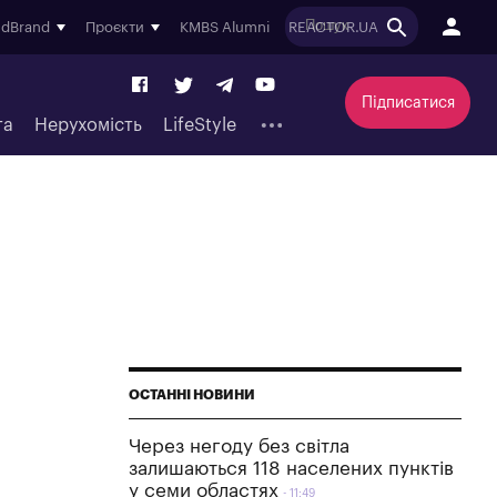
ndBrand
Проєкти
KMBS Alumni
REACTOR.UA
Підписатися
та
Нерухомість
LifeStyle
ОСТАННІ НОВИНИ
Через негоду без світла
залишаються 118 населених пунктів
у семи областях
11:49