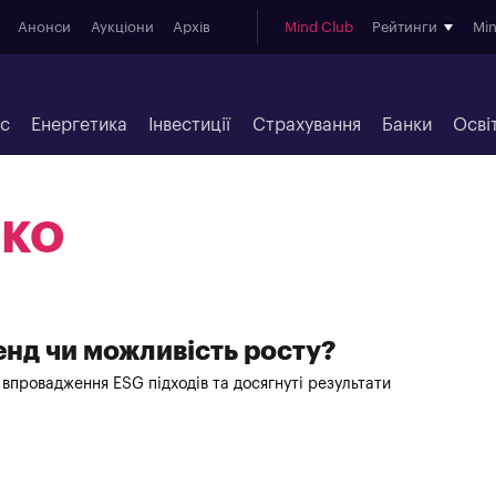
Анонси
Аукціони
Архів
Mind Club
Рейтинги
Mi
ес
Енергетика
Інвестиції
Страхування
Банки
Осві
НКО
енд чи можливість росту?
впровадження ESG підходів та досягнуті результати