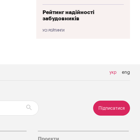
Рейтинг надійності
забудовників
УСІ РЕЙТИНГИ
укр
eng
Підписатися
Проєкти