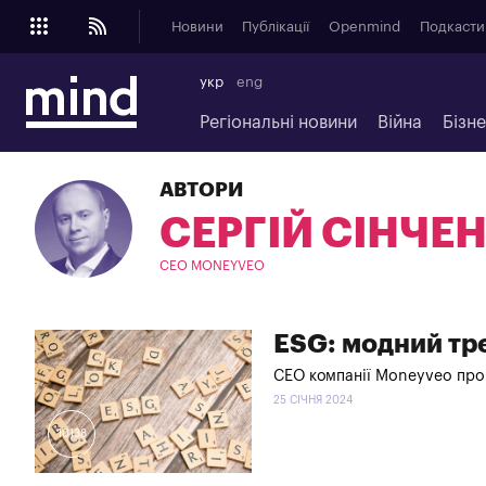
Новини
Публікації
Openmind
Подкасти
укр
eng
Регіональні новини
Війна
Бізн
АВТОРИ
СЕРГІЙ СІНЧЕ
СЕО MONEYVEO
ESG: модний тр
СЕО компанії Moneyveo про 
25 СІЧНЯ 2024
10138