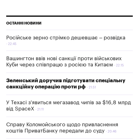
ОСТАННІ НОВИНИ
Російське зерно стрімко дешевшає – розвідка
22:45
Вашингтон ввів нові санкції проти військових
Куби через співпрацю з росією та Китаєм
22:15
Зеленський доручив підготувати спеціальну
санкційну операцію проти рф
21:51
У Техасі з'явиться мегазавод чипів за $16,8 млрд
від SpaceX
21:11
Справу Коломойського щодо привласнення
коштів ПриватБанку передали до суду
20:46