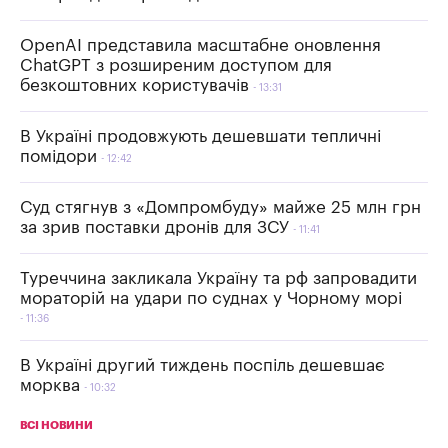
OpenAI представила масштабне оновлення
ChatGPT з розширеним доступом для
безкоштовних користувачів
13:31
В Україні продовжують дешевшати тепличні
помідори
12:42
Суд стягнув з «Домпромбуду» майже 25 млн грн
за зрив поставки дронів для ЗСУ
11:41
Туреччина закликала Україну та рф запровадити
мораторій на удари по суднах у Чорному морі
11:36
В Україні другий тиждень поспіль дешевшає
морква
10:32
ВСІ НОВИНИ