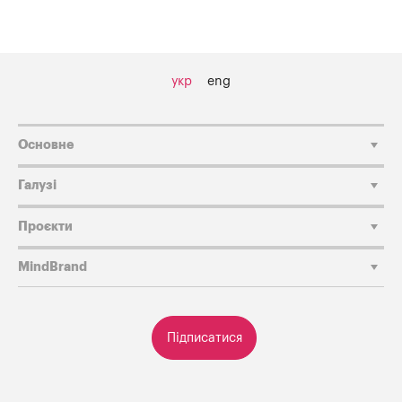
укр
eng
Основне
Галузі
Проєкти
MindBrand
Підписатися