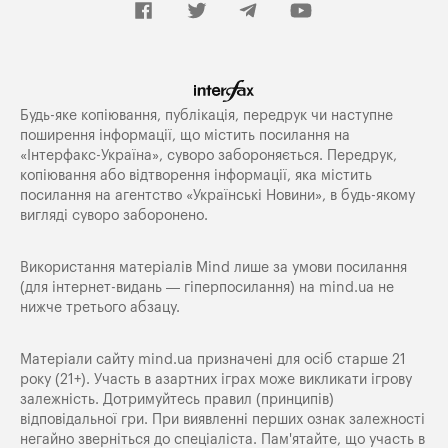
Будь-яке копiювання, публiкацiя, передрук чи наступне
поширення iнформацiї, що мiстить посилання на
«Iнтерфакс-Україна», суворо забороняється. Передрук,
копіювання або відтворення інформації, яка містить
посилання на агентство «Українські Новини», в будь-якому
вигляді суворо заборонено.
Використання матеріалів Mind лише за умови посилання
(для інтернет-видань — гіперпосилання) на
mind.ua
не
нижче третього абзацу.
Матеріали сайту mind.ua призначені для осіб старше 21
року (21+). Участь в азартних іграх може викликати ігрову
залежність. Дотримуйтесь правил (принципів)
відповідальної гри. При виявленні перших ознак залежності
негайно зверніться до спеціаліста. Пам'ятайте, що участь в