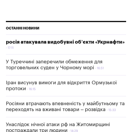
ОСТАННІ НОВИНИ
росія атакувала видобувні об’єкти «Укрнафти»
17:11
У Туреччині заперечили обмеження для
торговельних суден у Чорному морі
16:51
Іран висунув вимоги для відкриття Ормузької
протоки
16:15
Росіяни втрачають впевненість у майбутньому та
переходять на вживані товари – розвідка
15:33
Унаслідок нічної атаки рф на Житомирщині
постраждали три людини
14:29