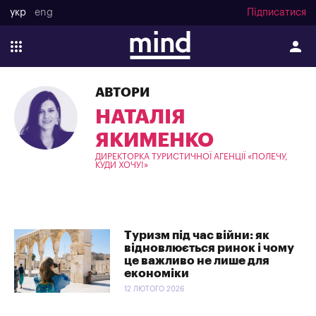
укр
eng
Підписатися
АВТОРИ
НАТАЛІЯ
ЯКИМЕНКО
ДИРЕКТОРКА ТУРИСТИЧНОЇ АГЕНЦІЇ «ПОЛЕЧУ,
КУДИ ХОЧУ!»
Туризм під час війни: як
відновлюється ринок і чому
це важливо не лише для
економіки
12 ЛЮТОГО 2026