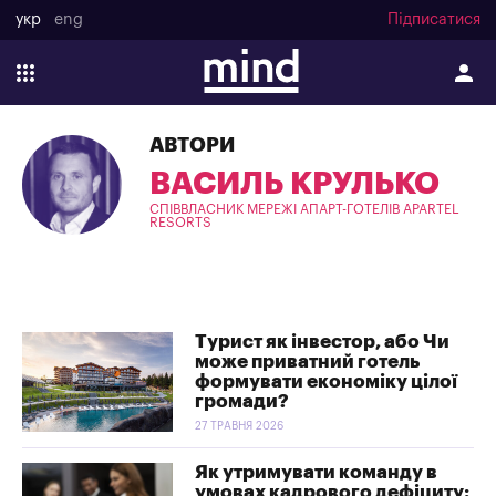
укр
eng
Підписатися
АВТОРИ
ВАСИЛЬ КРУЛЬКО
СПІВВЛАСНИК МЕРЕЖІ АПАРТ-ГОТЕЛІВ APARTEL
RESORTS
Турист як інвестор, або Чи
може приватний готель
формувати економіку цілої
громади?
27 ТРАВНЯ 2026
Як утримувати команду в
умовах кадрового дефіциту: