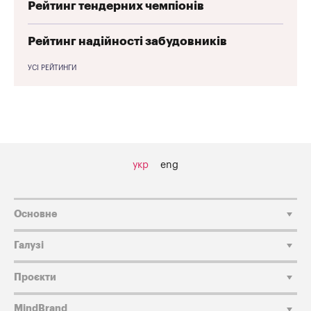
Рейтинг тендерних чемпіонів
Рейтинг надійності забудовників
УСІ РЕЙТИНГИ
укр
eng
Основне
Галузі
Проєкти
MindBrand