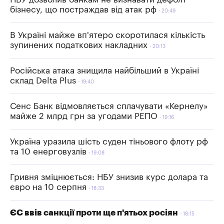
бізнесу, що постраждав від атак рф
20:49
В Україні майже вп'ятеро скоротилася кількість
зупинених податкових накладних
20:13
Російська атака знищила найбільший в Україні
склад Delta Plus
19:40
Сенс Банк відмовляється сплачувати «Кернелу»
майже 2 млрд грн за угодами РЕПО
19:16
Україна уразила шість суден тіньового флоту рф
та 10 енерговузлів
19:08
Гривня зміцнюється: НБУ знизив курс долара та
євро на 10 серпня
18:33
ЄС ввів санкції проти ще п'ятьох росіян
18:15