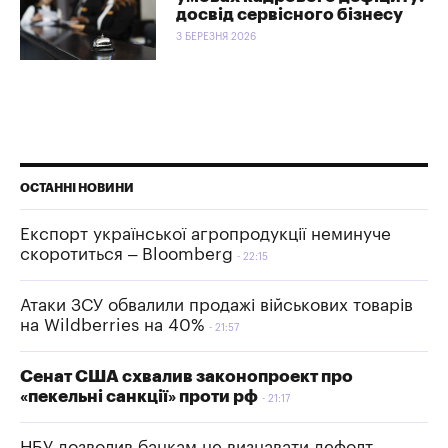
досвід сервісного бізнесу
3 БЕРЕЗНЯ 2026
ОСТАННІ НОВИНИ
Експорт української агропродукції неминуче
скоротиться – Bloomberg
22:15
Атаки ЗСУ обвалили продажі військових товарів
на Wildberries на 40%
21:57
Сенат США схвалив законопроект про
«пекельні санкції» проти рф
21:17
НБУ дозволив банкам не визнавати дефолт