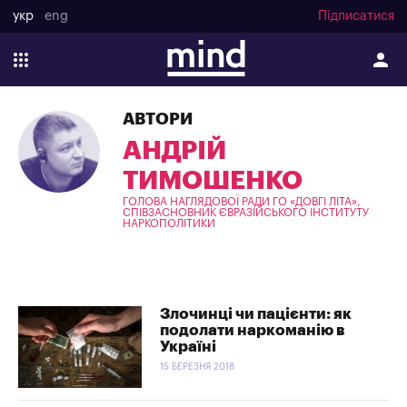
укр
eng
Підписатися
АВТОРИ
АНДРІЙ
ТИМОШЕНКО
ГОЛОВА НАГЛЯДОВОЇ РАДИ ГО «ДОВГІ ЛІТА»,
СПІВЗАСНОВНИК ЄВРАЗІЙСЬКОГО ІНСТИТУТУ
НАРКОПОЛІТИКИ
Злочинці чи пацієнти: як
подолати наркоманію в
Україні
15 БЕРЕЗНЯ 2018