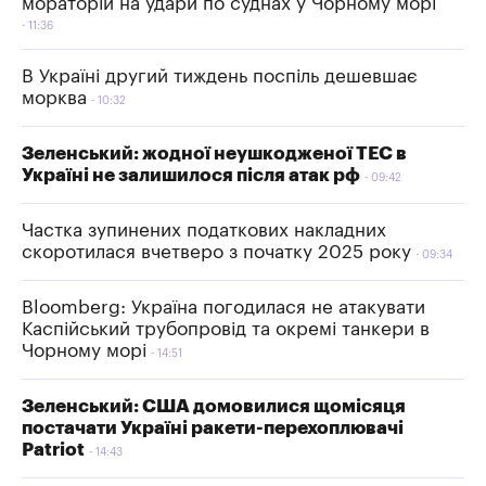
мораторій на удари по суднах у Чорному морі
11:36
В Україні другий тиждень поспіль дешевшає
морква
10:32
Зеленський: жодної неушкодженої ТЕС в
Україні не залишилося після атак рф
09:42
Частка зупинених податкових накладних
скоротилася вчетверо з початку 2025 року
09:34
Bloomberg: Україна погодилася не атакувати
Каспійський трубопровід та окремі танкери в
Чорному морі
14:51
Зеленський: США домовилися щомісяця
постачати Україні ракети-перехоплювачі
Patriot
14:43