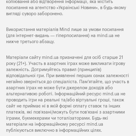
копіювання або відтворення інформації, яка містить
посилання на агентство «Українські Новини», в будь-якому
вигляді суворо заборонено.
Використання матеріалів Mind лише за умови посилання
(для інтернет-видань — гіперпосилання) на
mind.ua
не
нижче третього абзацу.
Матеріали сайту mind.ua призначені для осіб старше 21
року (21+). Участь в азартних іграх може викликати ігрову
залежність. Дотримуйтесь правил (принципів)
відповідальної гри. При виявленні перших ознак залежності
негайно зверніться до спеціаліста. Пам'ятайте, що участь в
азартних іграх не може бути джерелом доходів або
альтернативою роботі. Інформаційний ресурс mind.ua не
проводить ігри на реальні та/або віртуальні гроші, також
сайт не приймає ні в якій формі оплату ставок та інших
платежів, які пов’язані/можуть бути пов’язані з азартними
іграми, букмекерами чи тоталізаторами. Будь-які
матеріали на інформаційному ресурсі mind.ua
публікуються виключно в інформаційних цілях.