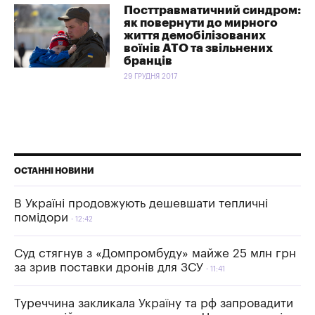
Посттравматичний синдром:
як повернути до мирного
життя демобілізованих
воїнів АТО та звільнених
бранців
29 ГРУДНЯ 2017
ОСТАННІ НОВИНИ
В Україні продовжують дешевшати тепличні
помідори
12:42
Суд стягнув з «Домпромбуду» майже 25 млн грн
за зрив поставки дронів для ЗСУ
11:41
Туреччина закликала Україну та рф запровадити