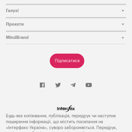
Галузі
Проєкти
MindBrand
Підписатися
Будь-яке копiювання, публiкацiя, передрук чи наступне
поширення iнформацiї, що мiстить посилання на
«Iнтерфакс-Україна», суворо забороняється. Передрук,