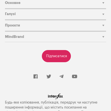
Основне
Галузі
Проєкти
MindBrand
Підписатися
Будь-яке копiювання, публiкацiя, передрук чи наступне
поширення iнформацiї, що мiстить посилання на