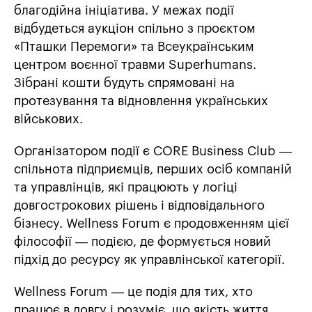
благодійна ініціатива. У межах події
відбудеться аукціон спільно з проєктом
«Пташки Перемоги» та Всеукраїнським
центром воєнної травми Superhumans.
Зібрані кошти будуть спрямовані на
протезування та відновлення українських
військових.
Організатором події є CORE Business Club —
спільнота підприємців, перших осіб компаній
та управлінців, які працюють у логіці
довгострокових рішень і відповідального
бізнесу. Wellness Forum є продовженням цієї
філософії — подією, де формується новий
підхід до ресурсу як управлінської категорії.
Wellness Forum — це подія для тих, хто
працює в довгу і розуміє, що якість життя