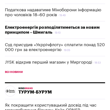
Податкова надаватиме Міноборони інформацію
про чоловіків 18–60 років
19:49
Електроенергія розподілятиметься за новим
принципом – Шмигаль
19:10
Суд присудив «Укррічфлоту» сплатити понад 520
000 грн за електроенергію
19:05
JYSK відкрив перший магазин у Миргороді
18:53
ВСІ НОВИНИ
MIND
BRAND
ТУРУМ-БУРУМ
Як покращити користувацький досвід під час