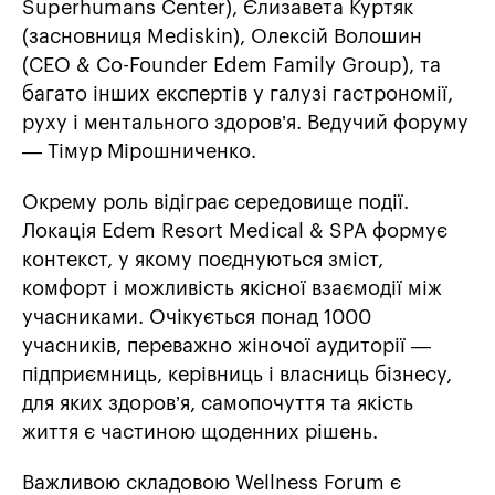
Superhumans Center), Єлизавета Куртяк
(засновниця Mediskin), Олексій Волошин
(CEO & Co-Founder Edem Family Group), та
багато інших експертів у галузі гастрономії,
руху і ментального здоров’я. Ведучий форуму
— Тімур Мірошниченко.
Окрему роль відіграє середовище події.
Локація Edem Resort Medical & SPA формує
контекст, у якому поєднуються зміст,
комфорт і можливість якісної взаємодії між
учасниками. Очікується понад 1000
учасників, переважно жіночої аудиторії —
підприємниць, керівниць і власниць бізнесу,
для яких здоров’я, самопочуття та якість
життя є частиною щоденних рішень.
Важливою складовою Wellness Forum є