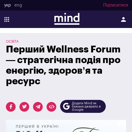
укр
eng
Підписатися
ОСВІТА
Перший Wellness Forum
— стратегічна подія про
енергію, здоров’я та
ресурс
Додати Mind як
бажане джерело в
Google