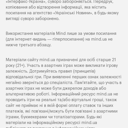
«Iнтерфакс-Україна», суворо забороняється. Передрук,
копіювання або відтворення інформації, яка містить
посилання на агентство «Українські Новини», в будь-якому
вигляді суворо заборонено.
Використання матеріалів Mind лише за умови посилання
(для інтернет-видань — гіперпосилання) на
mind.ua
не
нижче третього абзацу.
Матеріали сайту mind.ua призначені для осіб старше 21
року (21+). Участь в азартних іграх може викликати ігрову
залежність. Дотримуйтесь правил (принципів)
відповідальної гри. При виявленні перших ознак залежності
негайно зверніться до спеціаліста. Пам'ятайте, що участь в
азартних іграх не може бути джерелом доходів або
альтернативою роботі. Інформаційний ресурс mind.ua не
проводить ігри на реальні та/або віртуальні гроші, також
сайт не приймає ні в якій формі оплату ставок та інших
платежів, які пов’язані/можуть бути пов’язані з азартними
іграми, букмекерами чи тоталізаторами. Будь-які
матеріали на інформаційному ресурсі mind.ua