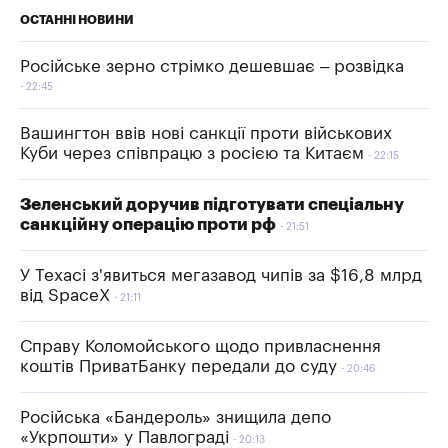
ОСТАННІ НОВИНИ
Російське зерно стрімко дешевшає – розвідка
22:45
Вашингтон ввів нові санкції проти військових
Куби через співпрацю з росією та Китаєм
22:15
Зеленський доручив підготувати спеціальну
санкційну операцію проти рф
21:51
У Техасі з'явиться мегазавод чипів за $16,8 млрд
від SpaceX
21:11
Справу Коломойського щодо привласнення
коштів ПриватБанку передали до суду
20:46
Російська «Бандероль» знищила депо
«Укрпошти» у Павлограді
20:13